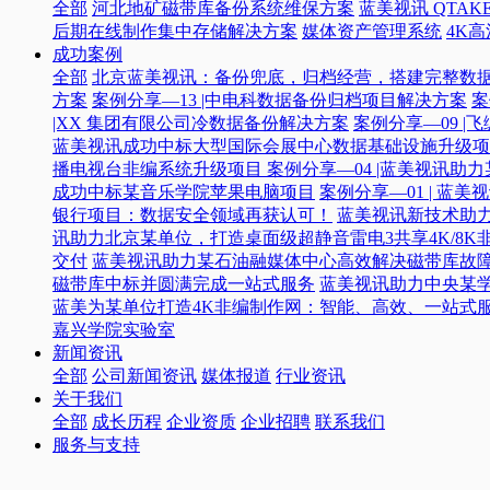
全部
河北地矿磁带库备份系统维保方案
蓝美视讯 QTAKE
后期在线制作集中存储解决方案
媒体资产管理系统
4K
成功案例
全部
北京蓝美视讯：备份兜底，归档经营，搭建完整数
方案
案例分享—13 |中电科数据备份归档项目解决方案
案
|XX 集团有限公司冷数据备份解决方案
案例分享—09 
蓝美视讯成功中标大型国际会展中心数据基础设施升级项
播电视台非编系统升级项目​
案例分享—04 |蓝美视讯助
成功中标某音乐学院苹果电脑项目
案例分享—01 | 
银行项目：数据安全领域再获认可！
蓝美视讯新技术助力
讯助力北京某单位，打造桌面级超静音雷电3共享4K/8K
交付
蓝美视讯助力某石油融媒体中心高效解决磁带库故
磁带库中标并圆满完成一站式服务
蓝美视讯助力中央某
蓝美为某单位打造4K非编制作网：智能、高效、一站式
嘉兴学院实验室
新闻资讯
全部
公司新闻资讯
媒体报道
行业资讯
关于我们
全部
成长历程
企业资质
企业招聘
联系我们
服务与支持