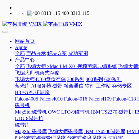
400-8313-115
网站首页
Apple
全部
产品展示
解决方案
成功案例
产品中心
全部
飞编大师 xMac LM-X01视频剪辑非编系统
飞编大师x
飞编大师机架式存储
飞编大师4U60盘位存储
300系列
400系列
600系列
蓝光库
AI服务器
磁带
融合通信
软件
工作站
存储专区
H3 eGPU拓展箱
Falcon4005
Falcon4010
Falcon4016
Falcon4109
Falcon4118
磁带机
MagStor磁带机
OWC LTO-9磁带机
IBM TS2270 磁带机
I
LTO-8磁带机
磁带库
MagStor磁带库
飞编大师磁带库
IBM TS4500磁带库
IBM
8 k分布式媒资管理系统
分布式坐席系统
司法庭审