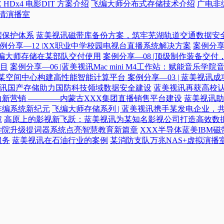
 HDx4 电影DIT 方案介绍
飞编大师分布式存储技术介绍
广电非
高清演播室
据保护体系
蓝美视讯磁带库备份方案，筑牢芜湖轨道交通数据安
例分享—12 |XX职业中学校园电视台直播系统解决方案
案例分享
|飞编大师存储在某部队交付使用
案例分享—08 |顶级制作装备交
目
案例分享—06 |蓝美视讯Mac mini M4工作站：赋能音乐学
力某空间中心构建高性能智能计算平台​
案例分享—03 | 蓝美视
蓝美视讯国产存储助力国防科技领域数据安全建设
蓝美视讯再获高校认
新营销 ————内蒙古XXX集团直播销售平台建设
蓝美视讯助
非编系统新纪元
飞编大师存储系列 | 蓝美视讯携手某发电企业，
障
高原上的影视新飞跃：蓝美视讯为某知名影视公司打造高效数
学院升级提词器系统点亮智慧教育新篇章
XXX半导体蓝美IBM
服务
蓝美视讯在石油行业的案例
某消防支队万兆NAS+虚拟演播