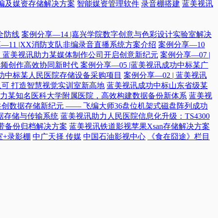
编及媒资存储解决方案
智能媒资管理软件
录音棚搭建
蓝美视讯
全防线
案例分享—14 |嘉兴学院数字创意与色彩设计实验室解决
—11 |XX消防支队非编录音直播系统方案介绍
案例分享—10
付，蓝美视讯助力某媒体制作公司开启创意新纪元
案例分享—07 |
院音频创作高效协同新时代​
案例分享—05 |蓝美视讯成功中标某广
讯成功中标某人民医院存储设备采购项目
案例分享—02 | 蓝美视讯
可 打造智慧视觉实训室新高地
蓝美视讯成功中标山东省级某
力某知名医科大学附属医院，高效构建数据备份新体系
蓝美视
共创数据存储新纪元 —— 飞编大师36盘位机架式磁盘阵列成功
据存储与传输系统
蓝美视讯助力人民医院信息化升级：TS4300
磁带备份归档解决方案
蓝美视讯铁道影视苹果Xsan存储解决方案
室+录影棚
中广天择 传媒
中国石油影视中心
《食在囧途》栏目