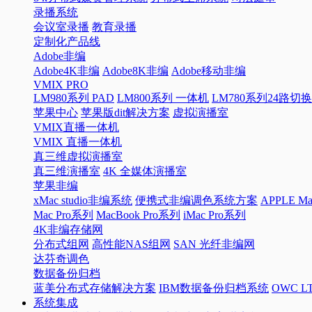
录播系统
会议室录播
教育录播
定制化产品线
Adobe非编
Adobe4K非编
Adobe8K非编
Adobe移动非编
VMIX PRO
LM980系列 PAD
LM800系列 一体机
LM780系列24路切
苹果中心
苹果版dit解决方案
虚拟演播室
VMIX直播一体机
VMIX 直播一体机
真三维虚拟演播室
真三维演播室
4K 全媒体演播室
苹果非编
xMac studio非编系统
便携式非编调色系统方案
APPLE 
Mac Pro系列
MacBook Pro系列
iMac Pro系列
4K非编存储网
分布式组网
高性能NAS组网
SAN 光纤非编网
达芬奇调色
数据备份归档
蓝美分布式存储解决方案
IBM数据备份归档系统
OWC 
系统集成