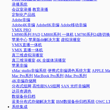
录播系统
会议室录播
教育录播
定制化产品线
Adobe非编
Adobe4K非编
Adobe8K非编
Adobe移动非编
VMIX PRO
LM980系列 PAD
LM800系列 一体机
LM780系列24路切
苹果中心
苹果版dit解决方案
虚拟演播室
VMIX直播一体机
VMIX 直播一体机
真三维虚拟演播室
真三维演播室
4K 全媒体演播室
苹果非编
xMac studio非编系统
便携式非编调色系统方案
APPLE 
Mac Pro系列
MacBook Pro系列
iMac Pro系列
4K非编存储网
分布式组网
高性能NAS组网
SAN 光纤非编网
达芬奇调色
数据备份归档
蓝美分布式存储解决方案
IBM数据备份归档系统
OWC 
系统集成