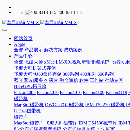
400-8313-115
网站首页
Apple
全部
产品展示
解决方案
成功案例
产品中心
全部
飞编大师 xMac LM-X01视频剪辑非编系统
飞编大师x
飞编大师机架式存储
飞编大师4U60盘位存储
300系列
400系列
600系列
蓝光库
AI服务器
磁带
融合通信
软件
工作站
存储专区
H3 eGPU拓展箱
Falcon4005
Falcon4010
Falcon4016
Falcon4109
Falcon4118
磁带机
MagStor磁带机
OWC LTO-9磁带机
IBM TS2270 磁带机
I
LTO-8磁带机
磁带库
MagStor磁带库
飞编大师磁带库
IBM TS4500磁带库
IBM
8 k分布式媒资管理系统
分布式坐席系统
司法庭审