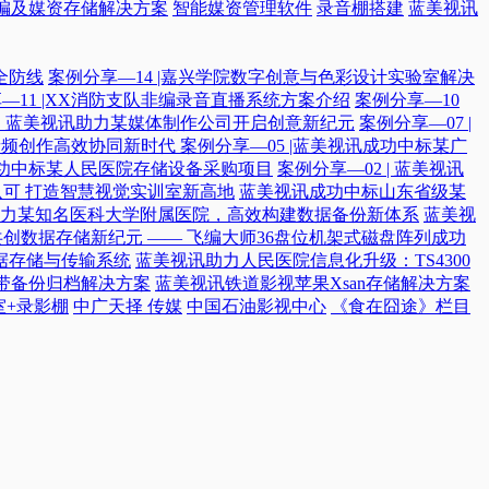
编及媒资存储解决方案
智能媒资管理软件
录音棚搭建
蓝美视讯
全防线
案例分享—14 |嘉兴学院数字创意与色彩设计实验室解决
—11 |XX消防支队非编录音直播系统方案介绍
案例分享—10
付，蓝美视讯助力某媒体制作公司开启创意新纪元
案例分享—07 |
院音频创作高效协同新时代​
案例分享—05 |蓝美视讯成功中标某广
讯成功中标某人民医院存储设备采购项目
案例分享—02 | 蓝美视讯
可 打造智慧视觉实训室新高地
蓝美视讯成功中标山东省级某
力某知名医科大学附属医院，高效构建数据备份新体系
蓝美视
共创数据存储新纪元 —— 飞编大师36盘位机架式磁盘阵列成功
据存储与传输系统
蓝美视讯助力人民医院信息化升级：TS4300
磁带备份归档解决方案
蓝美视讯铁道影视苹果Xsan存储解决方案
室+录影棚
中广天择 传媒
中国石油影视中心
《食在囧途》栏目