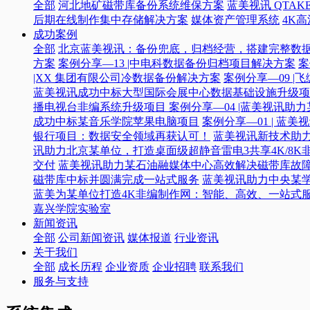
全部
河北地矿磁带库备份系统维保方案
蓝美视讯 QTAKE
后期在线制作集中存储解决方案
媒体资产管理系统
4K
成功案例
全部
北京蓝美视讯：备份兜底，归档经营，搭建完整数
方案
案例分享—13 |中电科数据备份归档项目解决方案
案
|XX 集团有限公司冷数据备份解决方案
案例分享—09 
蓝美视讯成功中标大型国际会展中心数据基础设施升级项
播电视台非编系统升级项目​
案例分享—04 |蓝美视讯助
成功中标某音乐学院苹果电脑项目
案例分享—01 | 
银行项目：数据安全领域再获认可！
蓝美视讯新技术助力
讯助力北京某单位，打造桌面级超静音雷电3共享4K/8K
交付
蓝美视讯助力某石油融媒体中心高效解决磁带库故
磁带库中标并圆满完成一站式服务
蓝美视讯助力中央某
蓝美为某单位打造4K非编制作网：智能、高效、一站式
嘉兴学院实验室
新闻资讯
全部
公司新闻资讯
媒体报道
行业资讯
关于我们
全部
成长历程
企业资质
企业招聘
联系我们
服务与支持