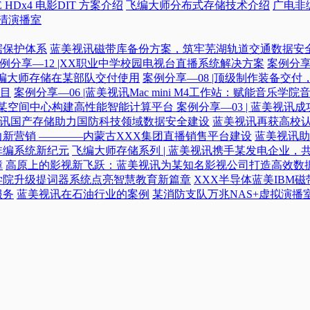
 HDx4 电影DIT 方案介绍
飞编大师分布式存储技术介绍
广电非
高清演播室
据保护体系
蓝美视讯磁带库备份方案，筑牢芜湖轨道交通数据安
例分享—12 |XX职业中学校园电视台直播系统解决方案
案例分享
|飞编大师存储在某部队交付使用
案例分享—08 |顶级制作装备交
目
案例分享—06 |蓝美视讯Mac mini M4工作站：赋能音乐学
力某空间中心构建高性能智能计算平台​
案例分享—03 | 蓝美视
蓝美视讯国产存储助力国防科技领域数据安全建设
蓝美视讯再获高校认
新营销 ————内蒙古XXX集团直播销售平台建设
蓝美视讯助
非编系统新纪元
飞编大师存储系列 | 蓝美视讯携手某发电企业，
障
高原上的影视新飞跃：蓝美视讯为某知名影视公司打造高效数
学院升级提词器系统点亮智慧教育新篇章
XXX半导体蓝美IBM
服务
蓝美视讯在石油行业的案例
某消防支队万兆NAS+虚拟演播