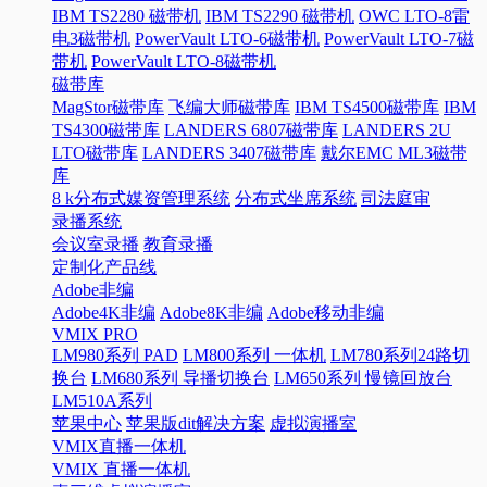
IBM TS2280 磁带机
IBM TS2290 磁带机
OWC LTO-8雷
电3磁带机
PowerVault LTO-6磁带机
PowerVault LTO-7磁
带机
PowerVault LTO-8磁带机
磁带库
MagStor磁带库
飞编大师磁带库
IBM TS4500磁带库
IBM
TS4300磁带库
LANDERS 6807磁带库
LANDERS 2U
LTO磁带库
LANDERS 3407磁带库
戴尔EMC ML3磁带
库
8 k分布式媒资管理系统
分布式坐席系统
司法庭审
录播系统
会议室录播
教育录播
定制化产品线
Adobe非编
Adobe4K非编
Adobe8K非编
Adobe移动非编
VMIX PRO
LM980系列 PAD
LM800系列 一体机
LM780系列24路切
换台
LM680系列 导播切换台
LM650系列 慢镜回放台
LM510A系列
苹果中心
苹果版dit解决方案
虚拟演播室
VMIX直播一体机
VMIX 直播一体机