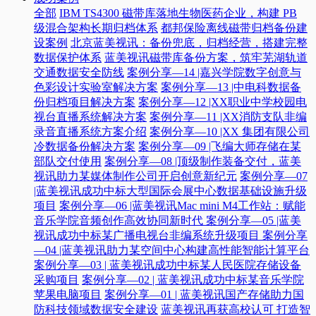
全部
IBM TS4300 磁带库落地生物医药企业，构建 PB
级混合架构长期归档体系
都邦保险离线磁带归档备份建
设案例
北京蓝美视讯：备份兜底，归档经营，搭建完整
数据保护体系
蓝美视讯磁带库备份方案，筑牢芜湖轨道
交通数据安全防线
案例分享—14 |嘉兴学院数字创意与
色彩设计实验室解决方案
案例分享—13 |中电科数据备
份归档项目解决方案
案例分享—12 |XX职业中学校园电
视台直播系统解决方案
案例分享—11 |XX消防支队非编
录音直播系统方案介绍
案例分享—10 |XX 集团有限公司
冷数据备份解决方案
案例分享—09 |飞编大师存储在某
部队交付使用
案例分享—08 |顶级制作装备交付，蓝美
视讯助力某媒体制作公司开启创意新纪元
案例分享—07
|蓝美视讯成功中标大型国际会展中心数据基础设施升级
项目
案例分享—06 |蓝美视讯Mac mini M4工作站：赋能
音乐学院音频创作高效协同新时代​
案例分享—05 |蓝美
视讯成功中标某广播电视台非编系统升级项目​
案例分享
—04 |蓝美视讯助力某空间中心构建高性能智能计算平台​
案例分享—03 | 蓝美视讯成功中标某人民医院存储设备
采购项目
案例分享—02 | 蓝美视讯成功中标某音乐学院
苹果电脑项目
案例分享—01 | 蓝美视讯国产存储助力国
防科技领域数据安全建设
蓝美视讯再获高校认可 打造智