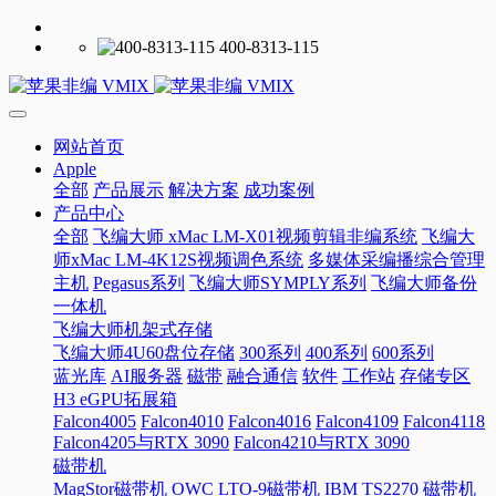
400-8313-115
网站首页
Apple
全部
产品展示
解决方案
成功案例
产品中心
全部
飞编大师 xMac LM-X01视频剪辑非编系统
飞编大
师xMac LM-4K12S视频调色系统
多媒体采编播综合管理
主机
Pegasus系列
飞编大师SYMPLY系列
飞编大师备份
一体机
飞编大师机架式存储
飞编大师4U60盘位存储
300系列
400系列
600系列
蓝光库
AI服务器
磁带
融合通信
软件
工作站
存储专区
H3 eGPU拓展箱
Falcon4005
Falcon4010
Falcon4016
Falcon4109
Falcon4118
Falcon4205与RTX 3090
Falcon4210与RTX 3090
磁带机
MagStor磁带机
OWC LTO-9磁带机
IBM TS2270 磁带机