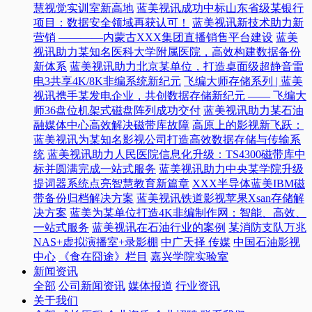
慧视觉实训室新高地
蓝美视讯成功中标山东省级某银行
项目：数据安全领域再获认可！
蓝美视讯新技术助力新
营销 ————内蒙古XXX集团直播销售平台建设
蓝美
视讯助力某知名医科大学附属医院，高效构建数据备份
新体系
蓝美视讯助力北京某单位，打造桌面级超静音雷
电3共享4K/8K非编系统新纪元
飞编大师存储系列 | 蓝美
视讯携手某发电企业，共创数据存储新纪元 —— 飞编大
师36盘位机架式磁盘阵列成功交付
蓝美视讯助力某石油
融媒体中心高效解决磁带库故障
高原上的影视新飞跃：
蓝美视讯为某知名影视公司打造高效数据存储与传输系
统
蓝美视讯助力人民医院信息化升级：TS4300磁带库中
标并圆满完成一站式服务
蓝美视讯助力中央某学院升级
提词器系统点亮智慧教育新篇章
XXX半导体蓝美IBM磁
带备份归档解决方案
蓝美视讯铁道影视苹果Xsan存储解
决方案
蓝美为某单位打造4K非编制作网：智能、高效、
一站式服务
蓝美视讯在石油行业的案例
某消防支队万兆
NAS+虚拟演播室+录影棚
中广天择 传媒
中国石油影视
中心
《食在囧途》栏目
嘉兴学院实验室
新闻资讯
全部
公司新闻资讯
媒体报道
行业资讯
关于我们