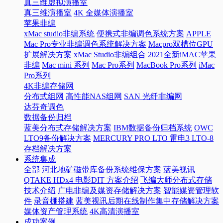
真三维虚拟演播室
真三维演播室
4K 全媒体演播室
苹果非编
xMac studio非编系统
便携式非编调色系统方案
APPLE
Mac Pro专业非编调色系统解决方案
Macpro双槽位GPU
扩展解决方案
xMac Studio非编组合
2021全新iMAC苹果
非编
Mac mini 系列
Mac Pro系列
MacBook Pro系列
iMac
Pro系列
4K非编存储网
分布式组网
高性能NAS组网
SAN 光纤非编网
达芬奇调色
数据备份归档
蓝美分布式存储解决方案
IBM数据备份归档系统
OWC
LTO9备份解决方案
MERCURY PRO LTO 雷电3 LTO-8
存档解决方案
系统集成
全部
河北地矿磁带库备份系统维保方案
蓝美视讯
QTAKE HDx4 电影DIT 方案介绍
飞编大师分布式存储
技术介绍
广电非编及媒资存储解决方案
智能媒资管理软
件
录音棚搭建
蓝美视讯后期在线制作集中存储解决方案
媒体资产管理系统
4K高清演播室
成功案例