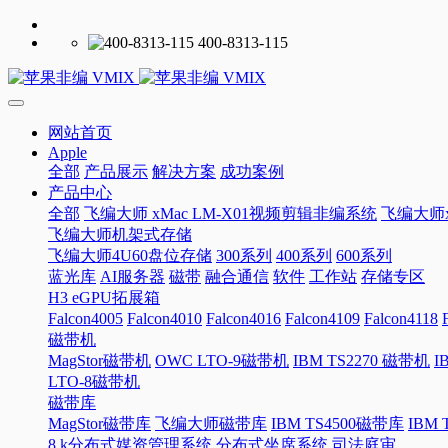
400-8313-115
网站首页
Apple
全部
产品展示
解决方案
成功案例
产品中心
全部
飞编大师 xMac LM-X01视频剪辑非编系统
飞编大师x
飞编大师机架式存储
飞编大师4U60盘位存储
300系列
400系列
600系列
蓝光库
AI服务器
磁带
融合通信
软件
工作站
存储专区
H3 eGPU拓展箱
Falcon4005
Falcon4010
Falcon4016
Falcon4109
Falcon4118
磁带机
MagStor磁带机
OWC LTO-9磁带机
IBM TS2270 磁带机
I
LTO-8磁带机
磁带库
MagStor磁带库
飞编大师磁带库
IBM TS4500磁带库
IBM
8 k分布式媒资管理系统
分布式坐席系统
司法庭审