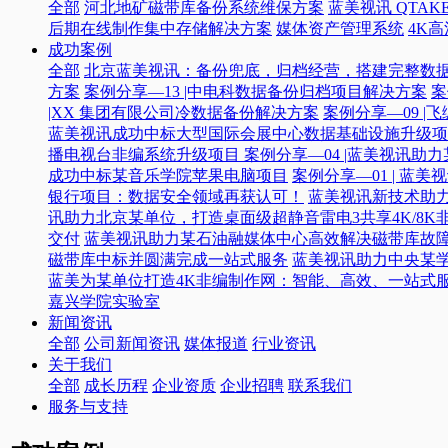
全部
河北地矿磁带库备份系统维保方案
蓝美视讯 QTAKE
后期在线制作集中存储解决方案
媒体资产管理系统
4K
成功案例
全部
北京蓝美视讯：备份兜底，归档经营，搭建完整数
方案
案例分享—13 |中电科数据备份归档项目解决方案
案
|XX 集团有限公司冷数据备份解决方案
案例分享—09 
蓝美视讯成功中标大型国际会展中心数据基础设施升级项
播电视台非编系统升级项目​
案例分享—04 |蓝美视讯助
成功中标某音乐学院苹果电脑项目
案例分享—01 | 
银行项目：数据安全领域再获认可！
蓝美视讯新技术助力
讯助力北京某单位，打造桌面级超静音雷电3共享4K/8K
交付
蓝美视讯助力某石油融媒体中心高效解决磁带库故
磁带库中标并圆满完成一站式服务
蓝美视讯助力中央某
蓝美为某单位打造4K非编制作网：智能、高效、一站式
嘉兴学院实验室
新闻资讯
全部
公司新闻资讯
媒体报道
行业资讯
关于我们
全部
成长历程
企业资质
企业招聘
联系我们
服务与支持