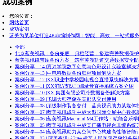
成功案例
您的位置：
网站首页
成功案例
蓝美为某单位打造4K非编制作网：智能、高效、一站式服
全部
北京蓝美视讯：备份兜底，归档经营，搭建完整数据保护
蓝美视讯磁带库备份方案，筑牢芜湖轨道交通数据安全防
案例分享—14 |嘉兴学院数字创意与色彩设计实验室解决
案例分享—13 |中电科数据备份归档项目解决方案
案例分享—12 |XX职业中学校园电视台直播系统解决方案
案例分享—11 |XX消防支队非编录音直播系统方案介绍
案例分享—10 |XX 集团有限公司冷数据备份解决方案
案例分享—09 |飞编大师存储在某部队交付使用
案例分享—08 |顶级制作装备交付，蓝美视讯助力某媒
案例分享—07 |蓝美视讯成功中标大型国际会展中心数
案例分享—06 |蓝美视讯Mac mini M4工作站：赋能音
案例分享—05 |蓝美视讯成功中标某广播电视台非编系统升
案例分享—04 |蓝美视讯助力某空间中心构建高性能智能计
案例分享—03 | 蓝美视讯成功中标某人民医院存储设备