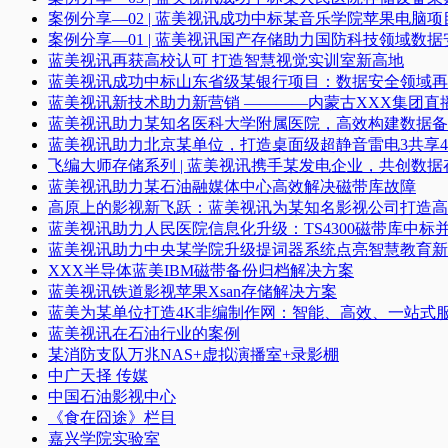
案例分享—02 | 蓝美视讯成功中标某音乐学院苹果电脑项
案例分享—01 | 蓝美视讯国产存储助力国防科技领域数
蓝美视讯再获高校认可 打造智慧视觉实训室新高地
蓝美视讯成功中标山东省级某银行项目：数据安全领域再
蓝美视讯新技术助力新营销 ————内蒙古XXX集团直
蓝美视讯助力某知名医科大学附属医院，高效构建数据备
蓝美视讯助力北京某单位，打造桌面级超静音雷电3共享4K
飞编大师存储系列 | 蓝美视讯携手某发电企业，共创数据
蓝美视讯助力某石油融媒体中心高效解决磁带库故障
高原上的影视新飞跃：蓝美视讯为某知名影视公司打造高
蓝美视讯助力人民医院信息化升级：TS4300磁带库中标
蓝美视讯助力中央某学院升级提词器系统点亮智慧教育新
XXX半导体蓝美IBM磁带备份归档解决方案
蓝美视讯铁道影视苹果Xsan存储解决方案
蓝美为某单位打造4K非编制作网：智能、高效、一站式
蓝美视讯在石油行业的案例
某消防支队万兆NAS+虚拟演播室+录影棚
中广天择 传媒
中国石油影视中心
《食在囧途》栏目
嘉兴学院实验室