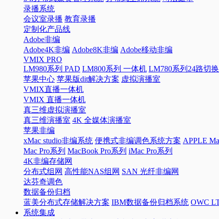
录播系统
会议室录播
教育录播
定制化产品线
Adobe非编
Adobe4K非编
Adobe8K非编
Adobe移动非编
VMIX PRO
LM980系列 PAD
LM800系列 一体机
LM780系列24路切
苹果中心
苹果版dit解决方案
虚拟演播室
VMIX直播一体机
VMIX 直播一体机
真三维虚拟演播室
真三维演播室
4K 全媒体演播室
苹果非编
xMac studio非编系统
便携式非编调色系统方案
APPLE 
Mac Pro系列
MacBook Pro系列
iMac Pro系列
4K非编存储网
分布式组网
高性能NAS组网
SAN 光纤非编网
达芬奇调色
数据备份归档
蓝美分布式存储解决方案
IBM数据备份归档系统
OWC 
系统集成