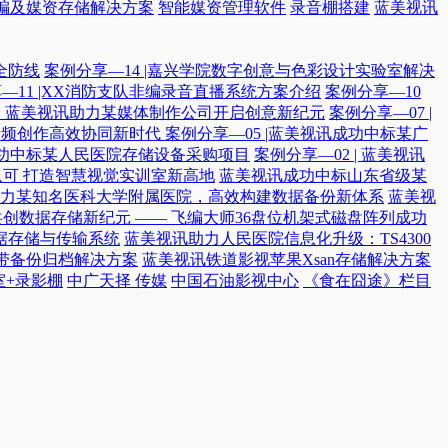
编及媒资存储解决方案
智能媒资管理软件
录音棚搭建
蓝美视讯
全防线
案例分享—14 |嘉兴学院数字创意与色彩设计实验室解决
—11 |XX消防支队非编录音直播系统方案介绍
案例分享—10
付，蓝美视讯助力某媒体制作公司开启创意新纪元
案例分享—07 |
院音频创作高效协同新时代​
案例分享—05 |蓝美视讯成功中标某广
讯成功中标某人民医院存储设备采购项目
案例分享—02 | 蓝美视讯
可 打造智慧视觉实训室新高地
蓝美视讯成功中标山东省级某
力某知名医科大学附属医院，高效构建数据备份新体系
蓝美视
共创数据存储新纪元 —— 飞编大师36盘位机架式磁盘阵列成功
据存储与传输系统
蓝美视讯助力人民医院信息化升级：TS4300
磁带备份归档解决方案
蓝美视讯铁道影视苹果Xsan存储解决方案
室+录影棚
中广天择 传媒
中国石油影视中心
《食在囧途》栏目