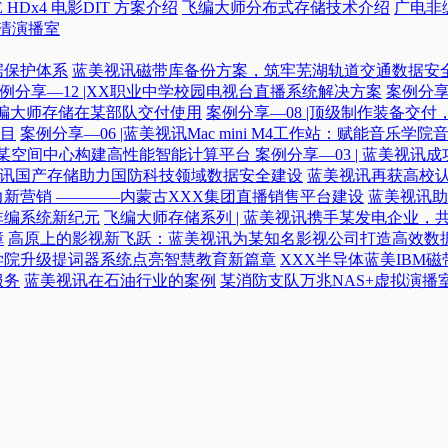
 HDx4 电影DIT 方案介绍
飞编大师分布式存储技术介绍
广电非
高清演播室
据保护体系
蓝美视讯磁带库备份方案，筑牢芜湖轨道交通数据安
例分享—12 |XX职业中学校园电视台直播系统解决方案
案例分享
|飞编大师存储在某部队交付使用
案例分享—08 |顶级制作装备交
目
案例分享—06 |蓝美视讯Mac mini M4工作站：赋能音乐学
力某空间中心构建高性能智能计算平台​
案例分享—03 | 蓝美视
蓝美视讯国产存储助力国防科技领域数据安全建设
蓝美视讯再获高校认
新营销 ————内蒙古XXX集团直播销售平台建设
蓝美视讯助
非编系统新纪元
飞编大师存储系列 | 蓝美视讯携手某发电企业，
障
高原上的影视新飞跃：蓝美视讯为某知名影视公司打造高效数
学院升级提词器系统点亮智慧教育新篇章
XXX半导体蓝美IBM
服务
蓝美视讯在石油行业的案例
某消防支队万兆NAS+虚拟演播