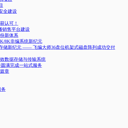
目
据安全建设
获认可！
播销售平台建设
份新体系
/8K非编系统新纪元
存储新纪元 —— 飞编大师36盘位机架式磁盘阵列成功交付
效数据存储与传输系统
并圆满完成一站式服务
篇章
服务