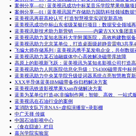
案例分享—02 | 蓝美视讯成功中标某音乐学院苹果电脑项
案例分享—01 | 蓝美视讯国产存储助力国防科技领域数
蓝美视讯再获高校认可 打造智慧视觉实训室新高地
蓝美视讯成功中标山东省级某银行项目：数据安全领域再
蓝美视讯新技术助力新营销 ————内蒙古XXX集团直
蓝美视讯助力某知名医科大学附属医院，高效构建数据备
蓝美视讯助力北京某单位，打造桌面级超静音雷电3共享4K
飞编大师存储系列 | 蓝美视讯携手某发电企业，共创数据
蓝美视讯助力某石油融媒体中心高效解决磁带库故障
高原上的影视新飞跃：蓝美视讯为某知名影视公司打造高
蓝美视讯助力人民医院信息化升级：TS4300磁带库中标
蓝美视讯助力中央某学院升级提词器系统点亮智慧教育新
XXX半导体蓝美IBM磁带备份归档解决方案
蓝美视讯铁道影视苹果Xsan存储解决方案
蓝美为某单位打造4K非编制作网：智能、高效、一站式
蓝美视讯在石油行业的案例
某消防支队万兆NAS+虚拟演播室+录影棚
中广天择 传媒
中国石油影视中心
《食在囧途》栏目
嘉兴学院实验室