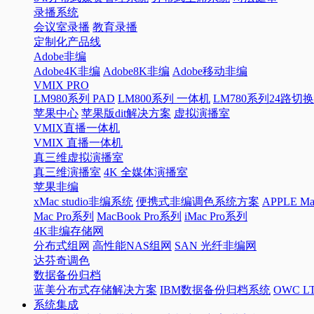
录播系统
会议室录播
教育录播
定制化产品线
Adobe非编
Adobe4K非编
Adobe8K非编
Adobe移动非编
VMIX PRO
LM980系列 PAD
LM800系列 一体机
LM780系列24路切
苹果中心
苹果版dit解决方案
虚拟演播室
VMIX直播一体机
VMIX 直播一体机
真三维虚拟演播室
真三维演播室
4K 全媒体演播室
苹果非编
xMac studio非编系统
便携式非编调色系统方案
APPLE 
Mac Pro系列
MacBook Pro系列
iMac Pro系列
4K非编存储网
分布式组网
高性能NAS组网
SAN 光纤非编网
达芬奇调色
数据备份归档
蓝美分布式存储解决方案
IBM数据备份归档系统
OWC 
系统集成