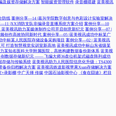
编及媒资存储解决方案
智能媒资管理软件
录音棚搭建
蓝美视讯
全防线
案例分享—14 |嘉兴学院数字创意与色彩设计实验室解决
—11 |XX消防支队非编录音直播系统方案介绍
案例分享—10
付，蓝美视讯助力某媒体制作公司开启创意新纪元
案例分享—07 |
院音频创作高效协同新时代​
案例分享—05 |蓝美视讯成功中标某广
讯成功中标某人民医院存储设备采购项目
案例分享—02 | 蓝美视讯
可 打造智慧视觉实训室新高地
蓝美视讯成功中标山东省级某
力某知名医科大学附属医院，高效构建数据备份新体系
蓝美视
共创数据存储新纪元 —— 飞编大师36盘位机架式磁盘阵列成功
据存储与传输系统
蓝美视讯助力人民医院信息化升级：TS4300
磁带备份归档解决方案
蓝美视讯铁道影视苹果Xsan存储解决方案
室+录影棚
中广天择 传媒
中国石油影视中心
《食在囧途》栏目