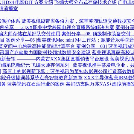
 HDx4 电影DIT 方案介绍
飞编大师分布式存储技术介绍
广电非
高清演播室
据保护体系
蓝美视讯磁带库备份方案，筑牢芜湖轨道交通数据安
例分享—12 |XX职业中学校园电视台直播系统解决方案
案例分享
|飞编大师存储在某部队交付使用
案例分享—08 |顶级制作装备交
目
案例分享—06 |蓝美视讯Mac mini M4工作站：赋能音乐学
力某空间中心构建高性能智能计算平台​
案例分享—03 | 蓝美视
蓝美视讯国产存储助力国防科技领域数据安全建设
蓝美视讯再获高校认
新营销 ————内蒙古XXX集团直播销售平台建设
蓝美视讯助
非编系统新纪元
飞编大师存储系列 | 蓝美视讯携手某发电企业，
障
高原上的影视新飞跃：蓝美视讯为某知名影视公司打造高效数
学院升级提词器系统点亮智慧教育新篇章
XXX半导体蓝美IBM
服务
蓝美视讯在石油行业的案例
某消防支队万兆NAS+虚拟演播