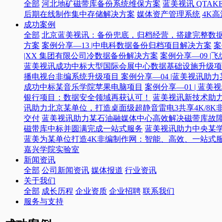
全部
河北地矿磁带库备份系统维保方案
蓝美视讯 QTAKE
后期在线制作集中存储解决方案
媒体资产管理系统
4K
成功案例
全部
北京蓝美视讯：备份兜底，归档经营，搭建完整数
方案
案例分享—13 |中电科数据备份归档项目解决方案
案
|XX 集团有限公司冷数据备份解决方案
案例分享—09 
蓝美视讯成功中标大型国际会展中心数据基础设施升级项
播电视台非编系统升级项目​
案例分享—04 |蓝美视讯助
成功中标某音乐学院苹果电脑项目
案例分享—01 | 
银行项目：数据安全领域再获认可！
蓝美视讯新技术助力
讯助力北京某单位，打造桌面级超静音雷电3共享4K/8K
交付
蓝美视讯助力某石油融媒体中心高效解决磁带库故
磁带库中标并圆满完成一站式服务
蓝美视讯助力中央某
蓝美为某单位打造4K非编制作网：智能、高效、一站式
嘉兴学院实验室
新闻资讯
全部
公司新闻资讯
媒体报道
行业资讯
关于我们
全部
成长历程
企业资质
企业招聘
联系我们
服务与支持