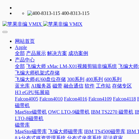
400-8313-115
网站首页
Apple
全部
产品展示
解决方案
成功案例
产品中心
全部
飞编大师 xMac LM-X01视频剪辑非编系统
飞编大师x
飞编大师机架式存储
飞编大师4U60盘位存储
300系列
400系列
600系列
蓝光库
AI服务器
磁带
融合通信
软件
工作站
存储专区
H3 eGPU拓展箱
Falcon4005
Falcon4010
Falcon4016
Falcon4109
Falcon4118
磁带机
MagStor磁带机
OWC LTO-9磁带机
IBM TS2270 磁带机
I
LTO-8磁带机
磁带库
MagStor磁带库
飞编大师磁带库
IBM TS4500磁带库
IBM
8 k分布式媒资管理系统
分布式坐席系统
司法庭审