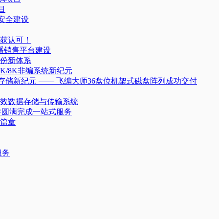
目
据安全建设
获认可！
播销售平台建设
份新体系
/8K非编系统新纪元
存储新纪元 —— 飞编大师36盘位机架式磁盘阵列成功交付
效数据存储与传输系统
并圆满完成一站式服务
篇章
服务