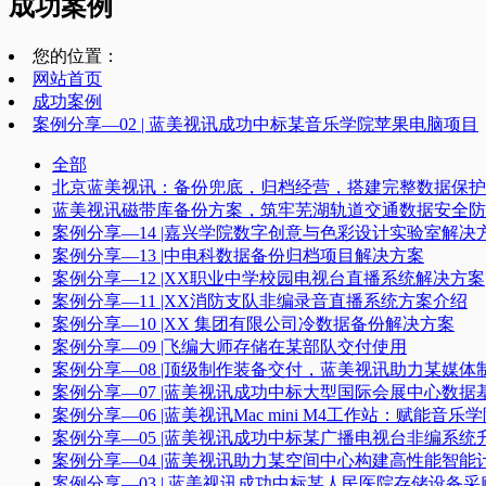
成功案例
您的位置：
网站首页
成功案例
案例分享—02 | 蓝美视讯成功中标某音乐学院苹果电脑项目
全部
北京蓝美视讯：备份兜底，归档经营，搭建完整数据保护
蓝美视讯磁带库备份方案，筑牢芜湖轨道交通数据安全防
案例分享—14 |嘉兴学院数字创意与色彩设计实验室解决
案例分享—13 |中电科数据备份归档项目解决方案
案例分享—12 |XX职业中学校园电视台直播系统解决方案
案例分享—11 |XX消防支队非编录音直播系统方案介绍
案例分享—10 |XX 集团有限公司冷数据备份解决方案
案例分享—09 |飞编大师存储在某部队交付使用
案例分享—08 |顶级制作装备交付，蓝美视讯助力某媒
案例分享—07 |蓝美视讯成功中标大型国际会展中心数
案例分享—06 |蓝美视讯Mac mini M4工作站：赋能音
案例分享—05 |蓝美视讯成功中标某广播电视台非编系统升
案例分享—04 |蓝美视讯助力某空间中心构建高性能智能计
案例分享—03 | 蓝美视讯成功中标某人民医院存储设备