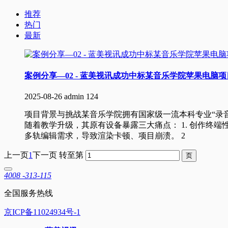
推荐
热门
最新
案例分享—02 - 蓝美视讯成功中标某音乐学院苹果电脑项
2025-08-26
admin
124
项目背景与挑战某音乐学院拥有国家级一流本科专业“录
随着教学升级，其原有设备暴露三大痛点： 1. 创作终端性能
多轨编辑需求，导致渲染卡顿、项目崩溃。 2
上一页
1
下一页
转至第
4008 -313-115
全国服务热线
京ICP备11024934号-1