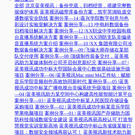
全部
北京蓝美视讯：备份兜底，归档经营，搭建完整数
据保护体系
蓝美视讯磁带库备份方案，筑牢芜湖轨道交
通数据安全防线
案例分享—14 |嘉兴学院数字创意与色
彩设计实验室解决方案
案例分享—13 |中电科数据备份
归档项目解决方案
案例分享—12 |XX职业中学校园电视
台直播系统解决方案
案例分享—11 |XX消防支队非编录
音直播系统方案介绍
案例分享—10 |XX 集团有限公司冷
数据备份解决方案
案例分享—09 |飞编大师存储在某部
队交付使用
案例分享—08 |顶级制作装备交付，蓝美视
讯助力某媒体制作公司开启创意新纪元
案例分享—07 |
蓝美视讯成功中标大型国际会展中心数据基础设施升级
项目
案例分享—06 |蓝美视讯Mac mini M4工作站：赋能
音乐学院音频创作高效协同新时代​
案例分享—05 |蓝美
视讯成功中标某广播电视台非编系统升级项目​
案例分享
—04 |蓝美视讯助力某空间中心构建高性能智能计算平台​
案例分享—03 | 蓝美视讯成功中标某人民医院存储设备
采购项目
案例分享—02 | 蓝美视讯成功中标某音乐学院
苹果电脑项目
案例分享—01 | 蓝美视讯国产存储助力国
防科技领域数据安全建设
蓝美视讯再获高校认可 打造智
慧视觉实训室新高地
蓝美视讯成功中标山东省级某银行
项目：数据安全领域再获认可！
蓝美视讯新技术助力新