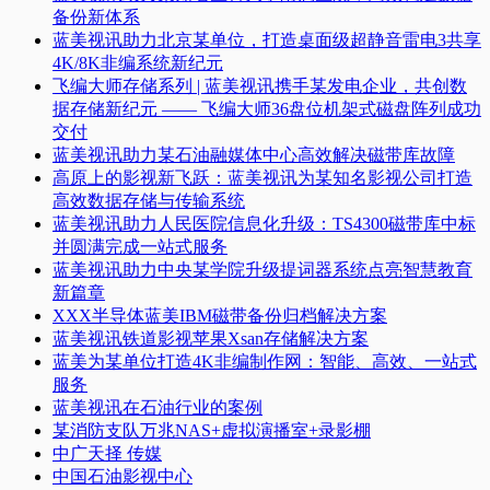
备份新体系
蓝美视讯助力北京某单位，打造桌面级超静音雷电3共享
4K/8K非编系统新纪元
飞编大师存储系列 | 蓝美视讯携手某发电企业，共创数
据存储新纪元 —— 飞编大师36盘位机架式磁盘阵列成功
交付
蓝美视讯助力某石油融媒体中心高效解决磁带库故障
高原上的影视新飞跃：蓝美视讯为某知名影视公司打造
高效数据存储与传输系统
蓝美视讯助力人民医院信息化升级：TS4300磁带库中标
并圆满完成一站式服务
蓝美视讯助力中央某学院升级提词器系统点亮智慧教育
新篇章
XXX半导体蓝美IBM磁带备份归档解决方案
蓝美视讯铁道影视苹果Xsan存储解决方案
蓝美为某单位打造4K非编制作网：智能、高效、一站式
服务
蓝美视讯在石油行业的案例
某消防支队万兆NAS+虚拟演播室+录影棚
中广天择 传媒
中国石油影视中心