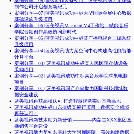
案例分享—08 |顶级制作装备交付，蓝美视讯助力某媒体
制作公司开启创意新纪元
案例分享—07 |蓝美视讯成功中标大型国际会展中心数据
基础设施升级项目
案例分享—06 |蓝美视讯Mac mini M4工作站：赋能音乐
学院音频创作高效协同新时代​
案例分享—05 |蓝美视讯成功中标某广播电视台非编系统
升级项目​
案例分享—04 |蓝美视讯助力某空间中心构建高性能智能
计算平台​
案例分享—03 | 蓝美视讯成功中标某人民医院存储设备
采购项目
案例分享—02 | 蓝美视讯成功中标某音乐学院苹果电脑
项目
案例分享—01 | 蓝美视讯国产存储助力国防科技领域数
据安全建设
蓝美视讯再获高校认可 打造智慧视觉实训室新高地
蓝美视讯成功中标山东省级某银行项目：数据安全领域
再获认可！
蓝美视讯新技术助力新营销 ————内蒙古XXX集团直
播销售平台建设
蓝美视讯助力某知名医科大学附属医院，高效构建数据