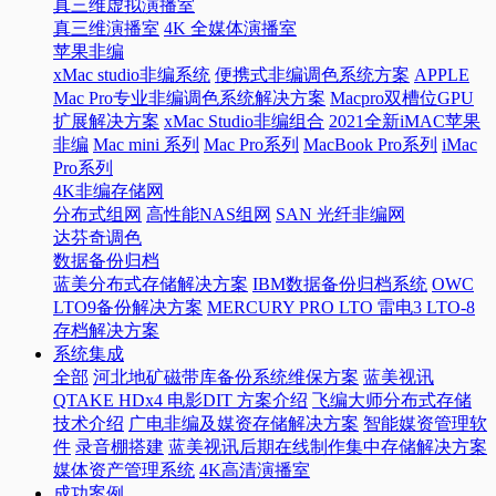
真三维虚拟演播室
真三维演播室
4K 全媒体演播室
苹果非编
xMac studio非编系统
便携式非编调色系统方案
APPLE
Mac Pro专业非编调色系统解决方案
Macpro双槽位GPU
扩展解决方案
xMac Studio非编组合
2021全新iMAC苹果
非编
Mac mini 系列
Mac Pro系列
MacBook Pro系列
iMac
Pro系列
4K非编存储网
分布式组网
高性能NAS组网
SAN 光纤非编网
达芬奇调色
数据备份归档
蓝美分布式存储解决方案
IBM数据备份归档系统
OWC
LTO9备份解决方案
MERCURY PRO LTO 雷电3 LTO-8
存档解决方案
系统集成
全部
河北地矿磁带库备份系统维保方案
蓝美视讯
QTAKE HDx4 电影DIT 方案介绍
飞编大师分布式存储
技术介绍
广电非编及媒资存储解决方案
智能媒资管理软
件
录音棚搭建
蓝美视讯后期在线制作集中存储解决方案
媒体资产管理系统
4K高清演播室
成功案例