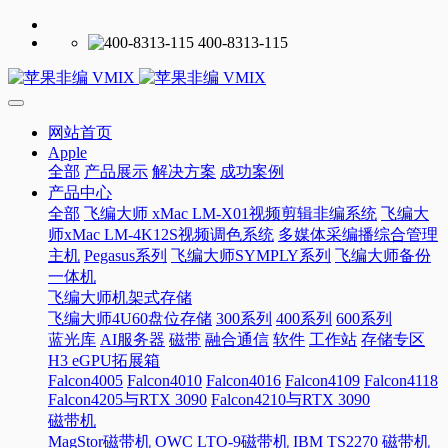
400-8313-115
网站首页
Apple
全部
产品展示
解决方案
成功案例
产品中心
全部
飞编大师 xMac LM-X01视频剪辑非编系统
飞编大
师xMac LM-4K12S视频调色系统
多媒体采编播综合管理
主机
Pegasus系列
飞编大师SYMPLY系列
飞编大师备份
一体机
飞编大师机架式存储
飞编大师4U60盘位存储
300系列
400系列
600系列
蓝光库
AI服务器
磁带
融合通信
软件
工作站
存储专区
H3 eGPU拓展箱
Falcon4005
Falcon4010
Falcon4016
Falcon4109
Falcon4118
Falcon4205与RTX 3090
Falcon4210与RTX 3090
磁带机
MagStor磁带机
OWC LTO-9磁带机
IBM TS2270 磁带机