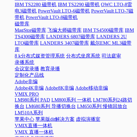
IBM TS2280 磁带机
IBM TS2290 磁带机
OWC LTO-8雷
电3磁带机
PowerVault LTO-6磁带机
PowerVault LTO-7磁
带机
PowerVault LTO-8磁带机
磁带库
MagStor磁带库
飞编大师磁带库
IBM TS4500磁带库
IBM
TS4300磁带库
LANDERS 6807磁带库
LANDERS 2U
LTO磁带库
LANDERS 3407磁带库
戴尔EMC ML3磁带
库
8 k分布式媒资管理系统
分布式坐席系统
司法庭审
录播系统
会议室录播
教育录播
定制化产品线
Adobe非编
Adobe4K非编
Adobe8K非编
Adobe移动非编
VMIX PRO
LM980系列 PAD
LM800系列 一体机
LM780系列24路切
换台
LM680系列 导播切换台
LM650系列 慢镜回放台
LM510A系列
苹果中心
苹果版dit解决方案
虚拟演播室
VMIX直播一体机
VMIX 直播一体机