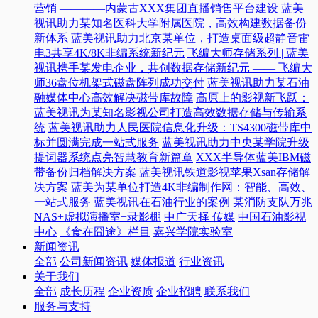
营销 ————内蒙古XXX集团直播销售平台建设
蓝美
视讯助力某知名医科大学附属医院，高效构建数据备份
新体系
蓝美视讯助力北京某单位，打造桌面级超静音雷
电3共享4K/8K非编系统新纪元
飞编大师存储系列 | 蓝美
视讯携手某发电企业，共创数据存储新纪元 —— 飞编大
师36盘位机架式磁盘阵列成功交付
蓝美视讯助力某石油
融媒体中心高效解决磁带库故障
高原上的影视新飞跃：
蓝美视讯为某知名影视公司打造高效数据存储与传输系
统
蓝美视讯助力人民医院信息化升级：TS4300磁带库中
标并圆满完成一站式服务
蓝美视讯助力中央某学院升级
提词器系统点亮智慧教育新篇章
XXX半导体蓝美IBM磁
带备份归档解决方案
蓝美视讯铁道影视苹果Xsan存储解
决方案
蓝美为某单位打造4K非编制作网：智能、高效、
一站式服务
蓝美视讯在石油行业的案例
某消防支队万兆
NAS+虚拟演播室+录影棚
中广天择 传媒
中国石油影视
中心
《食在囧途》栏目
嘉兴学院实验室
新闻资讯
全部
公司新闻资讯
媒体报道
行业资讯
关于我们
全部
成长历程
企业资质
企业招聘
联系我们
服务与支持