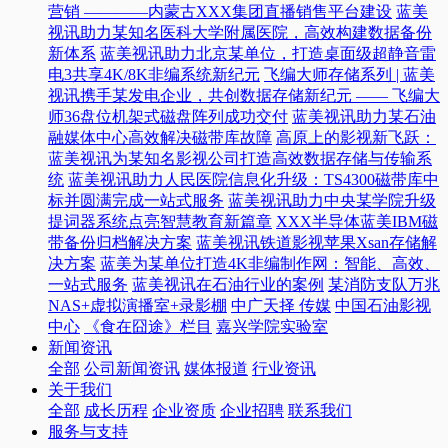
营销 ————内蒙古XXX集团直播销售平台建设
蓝美
视讯助力某知名医科大学附属医院，高效构建数据备份
新体系
蓝美视讯助力北京某单位，打造桌面级超静音雷
电3共享4K/8K非编系统新纪元
飞编大师存储系列 | 蓝美
视讯携手某发电企业，共创数据存储新纪元 —— 飞编大
师36盘位机架式磁盘阵列成功交付
蓝美视讯助力某石油
融媒体中心高效解决磁带库故障
高原上的影视新飞跃：
蓝美视讯为某知名影视公司打造高效数据存储与传输系
统
蓝美视讯助力人民医院信息化升级：TS4300磁带库中
标并圆满完成一站式服务
蓝美视讯助力中央某学院升级
提词器系统点亮智慧教育新篇章
XXX半导体蓝美IBM磁
带备份归档解决方案
蓝美视讯铁道影视苹果Xsan存储解
决方案
蓝美为某单位打造4K非编制作网：智能、高效、
一站式服务
蓝美视讯在石油行业的案例
某消防支队万兆
NAS+虚拟演播室+录影棚
中广天择 传媒
中国石油影视
中心
《食在囧途》栏目
嘉兴学院实验室
新闻资讯
全部
公司新闻资讯
媒体报道
行业资讯
关于我们
全部
成长历程
企业资质
企业招聘
联系我们
服务与支持