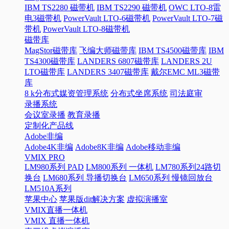
IBM TS2280 磁带机
IBM TS2290 磁带机
OWC LTO-8雷
电3磁带机
PowerVault LTO-6磁带机
PowerVault LTO-7磁
带机
PowerVault LTO-8磁带机
磁带库
MagStor磁带库
飞编大师磁带库
IBM TS4500磁带库
IBM
TS4300磁带库
LANDERS 6807磁带库
LANDERS 2U
LTO磁带库
LANDERS 3407磁带库
戴尔EMC ML3磁带
库
8 k分布式媒资管理系统
分布式坐席系统
司法庭审
录播系统
会议室录播
教育录播
定制化产品线
Adobe非编
Adobe4K非编
Adobe8K非编
Adobe移动非编
VMIX PRO
LM980系列 PAD
LM800系列 一体机
LM780系列24路切
换台
LM680系列 导播切换台
LM650系列 慢镜回放台
LM510A系列
苹果中心
苹果版dit解决方案
虚拟演播室
VMIX直播一体机
VMIX 直播一体机