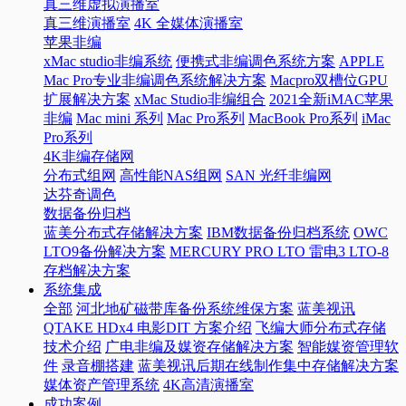
真三维虚拟演播室
真三维演播室
4K 全媒体演播室
苹果非编
xMac studio非编系统
便携式非编调色系统方案
APPLE
Mac Pro专业非编调色系统解决方案
Macpro双槽位GPU
扩展解决方案
xMac Studio非编组合
2021全新iMAC苹果
非编
Mac mini 系列
Mac Pro系列
MacBook Pro系列
iMac
Pro系列
4K非编存储网
分布式组网
高性能NAS组网
SAN 光纤非编网
达芬奇调色
数据备份归档
蓝美分布式存储解决方案
IBM数据备份归档系统
OWC
LTO9备份解决方案
MERCURY PRO LTO 雷电3 LTO-8
存档解决方案
系统集成
全部
河北地矿磁带库备份系统维保方案
蓝美视讯
QTAKE HDx4 电影DIT 方案介绍
飞编大师分布式存储
技术介绍
广电非编及媒资存储解决方案
智能媒资管理软
件
录音棚搭建
蓝美视讯后期在线制作集中存储解决方案
媒体资产管理系统
4K高清演播室
成功案例