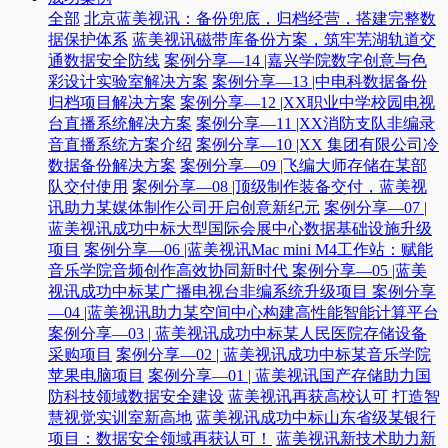
全部
北京蓝美视讯：备份兜底，归档经营，搭建完整数
据保护体系
蓝美视讯磁带库备份方案，筑牢芜湖轨道交
通数据安全防线
案例分享—14 |嘉兴学院数字创意与色
彩设计实验室解决方案
案例分享—13 |中电科数据备份
归档项目解决方案
案例分享—12 |XX职业中学校园电视
台直播系统解决方案
案例分享—11 |XX消防支队非编录
音直播系统方案介绍
案例分享—10 |XX 集团有限公司冷
数据备份解决方案
案例分享—09 |飞编大师存储在某部
队交付使用
案例分享—08 |顶级制作装备交付，蓝美视
讯助力某媒体制作公司开启创意新纪元
案例分享—07 |
蓝美视讯成功中标大型国际会展中心数据基础设施升级
项目
案例分享—06 |蓝美视讯Mac mini M4工作站：赋能
音乐学院音频创作高效协同新时代​
案例分享—05 |蓝美
视讯成功中标某广播电视台非编系统升级项目​
案例分享
—04 |蓝美视讯助力某空间中心构建高性能智能计算平台​
案例分享—03 | 蓝美视讯成功中标某人民医院存储设备
采购项目
案例分享—02 | 蓝美视讯成功中标某音乐学院
苹果电脑项目
案例分享—01 | 蓝美视讯国产存储助力国
防科技领域数据安全建设
蓝美视讯再获高校认可 打造智
慧视觉实训室新高地
蓝美视讯成功中标山东省级某银行
项目：数据安全领域再获认可！
蓝美视讯新技术助力新