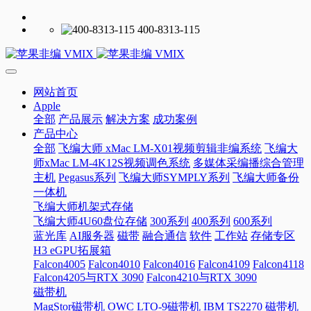
400-8313-115
网站首页
Apple
全部
产品展示
解决方案
成功案例
产品中心
全部
飞编大师 xMac LM-X01视频剪辑非编系统
飞编大
师xMac LM-4K12S视频调色系统
多媒体采编播综合管理
主机
Pegasus系列
飞编大师SYMPLY系列
飞编大师备份
一体机
飞编大师机架式存储
飞编大师4U60盘位存储
300系列
400系列
600系列
蓝光库
AI服务器
磁带
融合通信
软件
工作站
存储专区
H3 eGPU拓展箱
Falcon4005
Falcon4010
Falcon4016
Falcon4109
Falcon4118
Falcon4205与RTX 3090
Falcon4210与RTX 3090
磁带机
MagStor磁带机
OWC LTO-9磁带机
IBM TS2270 磁带机