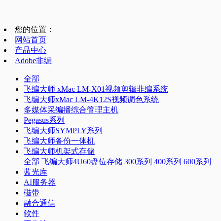
您的位置：
网站首页
产品中心
Adobe非编
全部
飞编大师 xMac LM-X01视频剪辑非编系统
飞编大师xMac LM-4K12S视频调色系统
多媒体采编播综合管理主机
Pegasus系列
飞编大师SYMPLY系列
飞编大师备份一体机
飞编大师机架式存储
全部
飞编大师4U60盘位存储
300系列
400系列
600系列
蓝光库
AI服务器
磁带
融合通信
软件