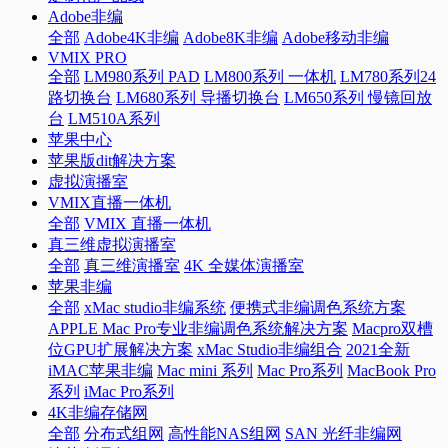
Adobe非编
全部
Adobe4K非编
Adobe8K非编
Adobe移动非编
VMIX PRO
全部
LM980系列 PAD
LM800系列 一体机
LM780系列24
路切换台
LM680系列 导播切换台
LM650系列 慢镜回放
台
LM510A系列
苹果中心
苹果版dit解决方案
虚拟演播室
VMIX直播一体机
全部
VMIX 直播一体机
真三维虚拟演播室
全部
真三维演播室
4K 全媒体演播室
苹果非编
全部
xMac studio非编系统
便携式非编调色系统方案
APPLE Mac Pro专业非编调色系统解决方案
Macpro双槽
位GPU扩展解决方案
xMac Studio非编组合
2021全新
iMAC苹果非编
Mac mini 系列
Mac Pro系列
MacBook Pro
系列
iMac Pro系列
4K非编存储网
全部
分布式组网
高性能NAS组网
SAN 光纤非编网