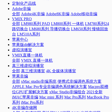
定制化产品线
Adobe非编
全部
Adobe4K非编
Adobe8K非编
Adobe移动非编
VMIX PRO
全部
LM980系列 PAD
LM800系列 一体机
LM780系列24
路切换台
LM680系列 导播切换台
LM650系列 慢镜回放
台
LM510A系列
苹果中心
苹果版dit解决方案
虚拟演播室
VMIX直播一体机
全部
VMIX 直播一体机
真三维虚拟演播室
全部
真三维演播室
4K 全媒体演播室
苹果非编
全部
xMac studio非编系统
便携式非编调色系统方案
APPLE Mac Pro专业非编调色系统解决方案
Macpro双槽
位GPU扩展解决方案
xMac Studio非编组合
2021全新
iMAC苹果非编
Mac mini 系列
Mac Pro系列
MacBook Pro
系列
iMac Pro系列
4K非编存储网