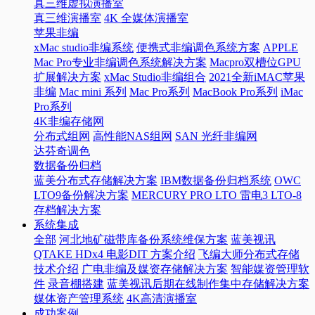
真三维虚拟演播室
真三维演播室
4K 全媒体演播室
苹果非编
xMac studio非编系统
便携式非编调色系统方案
APPLE
Mac Pro专业非编调色系统解决方案
Macpro双槽位GPU
扩展解决方案
xMac Studio非编组合
2021全新iMAC苹果
非编
Mac mini 系列
Mac Pro系列
MacBook Pro系列
iMac
Pro系列
4K非编存储网
分布式组网
高性能NAS组网
SAN 光纤非编网
达芬奇调色
数据备份归档
蓝美分布式存储解决方案
IBM数据备份归档系统
OWC
LTO9备份解决方案
MERCURY PRO LTO 雷电3 LTO-8
存档解决方案
系统集成
全部
河北地矿磁带库备份系统维保方案
蓝美视讯
QTAKE HDx4 电影DIT 方案介绍
飞编大师分布式存储
技术介绍
广电非编及媒资存储解决方案
智能媒资管理软
件
录音棚搭建
蓝美视讯后期在线制作集中存储解决方案
媒体资产管理系统
4K高清演播室
成功案例