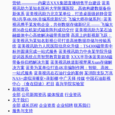
营销 ————内蒙古XXX集团直播销售平台建设
蓝美
视讯助力某知名医科大学附属医院，高效构建数据备份
新体系
蓝美视讯助力北京某单位，打造桌面级超静音雷
电3共享4K/8K非编系统新纪元
飞编大师存储系列 | 蓝美
视讯携手某发电企业，共创数据存储新纪元 —— 飞编大
师36盘位机架式磁盘阵列成功交付
蓝美视讯助力某石油
融媒体中心高效解决磁带库故障
高原上的影视新飞跃：
蓝美视讯为某知名影视公司打造高效数据存储与传输系
统
蓝美视讯助力人民医院信息化升级：TS4300磁带库中
标并圆满完成一站式服务
蓝美视讯助力中央某学院升级
提词器系统点亮智慧教育新篇章
XXX半导体蓝美IBM磁
带备份归档解决方案
蓝美视讯铁道影视苹果Xsan存储解
决方案
蓝美为某单位打造4K非编制作网：智能、高效、
一站式服务
蓝美视讯在石油行业的案例
某消防支队万兆
NAS+虚拟演播室+录影棚
中广天择 传媒
中国石油影视
中心
《食在囧途》栏目
嘉兴学院实验室
新闻资讯
全部
公司新闻资讯
媒体报道
行业资讯
关于我们
全部
成长历程
企业资质
企业招聘
联系我们
服务与支持