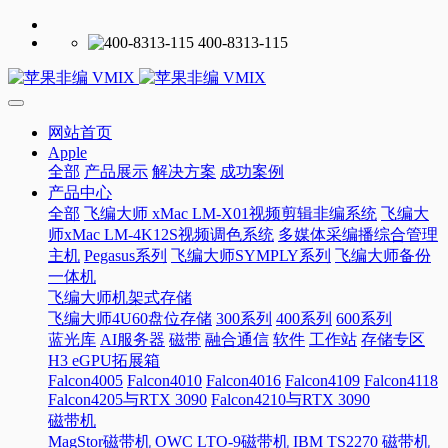
400-8313-115
网站首页
Apple
全部
产品展示
解决方案
成功案例
产品中心
全部
飞编大师 xMac LM-X01视频剪辑非编系统
飞编大
师xMac LM-4K12S视频调色系统
多媒体采编播综合管理
主机
Pegasus系列
飞编大师SYMPLY系列
飞编大师备份
一体机
飞编大师机架式存储
飞编大师4U60盘位存储
300系列
400系列
600系列
蓝光库
AI服务器
磁带
融合通信
软件
工作站
存储专区
H3 eGPU拓展箱
Falcon4005
Falcon4010
Falcon4016
Falcon4109
Falcon4118
Falcon4205与RTX 3090
Falcon4210与RTX 3090
磁带机
MagStor磁带机
OWC LTO-9磁带机
IBM TS2270 磁带机