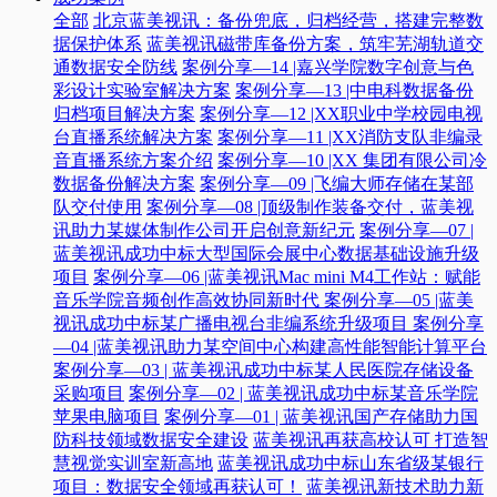
全部
北京蓝美视讯：备份兜底，归档经营，搭建完整数
据保护体系
蓝美视讯磁带库备份方案，筑牢芜湖轨道交
通数据安全防线
案例分享—14 |嘉兴学院数字创意与色
彩设计实验室解决方案
案例分享—13 |中电科数据备份
归档项目解决方案
案例分享—12 |XX职业中学校园电视
台直播系统解决方案
案例分享—11 |XX消防支队非编录
音直播系统方案介绍
案例分享—10 |XX 集团有限公司冷
数据备份解决方案
案例分享—09 |飞编大师存储在某部
队交付使用
案例分享—08 |顶级制作装备交付，蓝美视
讯助力某媒体制作公司开启创意新纪元
案例分享—07 |
蓝美视讯成功中标大型国际会展中心数据基础设施升级
项目
案例分享—06 |蓝美视讯Mac mini M4工作站：赋能
音乐学院音频创作高效协同新时代​
案例分享—05 |蓝美
视讯成功中标某广播电视台非编系统升级项目​
案例分享
—04 |蓝美视讯助力某空间中心构建高性能智能计算平台​
案例分享—03 | 蓝美视讯成功中标某人民医院存储设备
采购项目
案例分享—02 | 蓝美视讯成功中标某音乐学院
苹果电脑项目
案例分享—01 | 蓝美视讯国产存储助力国
防科技领域数据安全建设
蓝美视讯再获高校认可 打造智
慧视觉实训室新高地
蓝美视讯成功中标山东省级某银行
项目：数据安全领域再获认可！
蓝美视讯新技术助力新