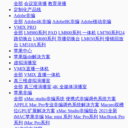
全部
会议室录播
教育录播
定制化产品线
Adobe非编
全部
Adobe4K非编
Adobe8K非编
Adobe移动非编
VMIX PRO
全部
LM980系列 PAD
LM800系列 一体机
LM780系列24
路切换台
LM680系列 导播切换台
LM650系列 慢镜回放
台
LM510A系列
苹果中心
苹果版dit解决方案
虚拟演播室
VMIX直播一体机
全部
VMIX 直播一体机
真三维虚拟演播室
全部
真三维演播室
4K 全媒体演播室
苹果非编
全部
xMac studio非编系统
便携式非编调色系统方案
APPLE Mac Pro专业非编调色系统解决方案
Macpro双槽
位GPU扩展解决方案
xMac Studio非编组合
2021全新
iMAC苹果非编
Mac mini 系列
Mac Pro系列
MacBook Pro
系列
iMac Pro系列