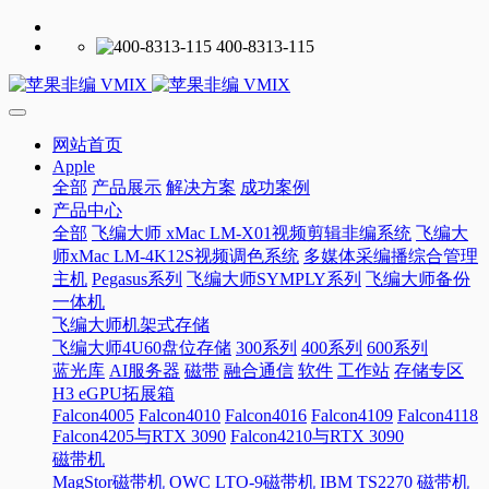
400-8313-115
网站首页
Apple
全部
产品展示
解决方案
成功案例
产品中心
全部
飞编大师 xMac LM-X01视频剪辑非编系统
飞编大
师xMac LM-4K12S视频调色系统
多媒体采编播综合管理
主机
Pegasus系列
飞编大师SYMPLY系列
飞编大师备份
一体机
飞编大师机架式存储
飞编大师4U60盘位存储
300系列
400系列
600系列
蓝光库
AI服务器
磁带
融合通信
软件
工作站
存储专区
H3 eGPU拓展箱
Falcon4005
Falcon4010
Falcon4016
Falcon4109
Falcon4118
Falcon4205与RTX 3090
Falcon4210与RTX 3090
磁带机
MagStor磁带机
OWC LTO-9磁带机
IBM TS2270 磁带机