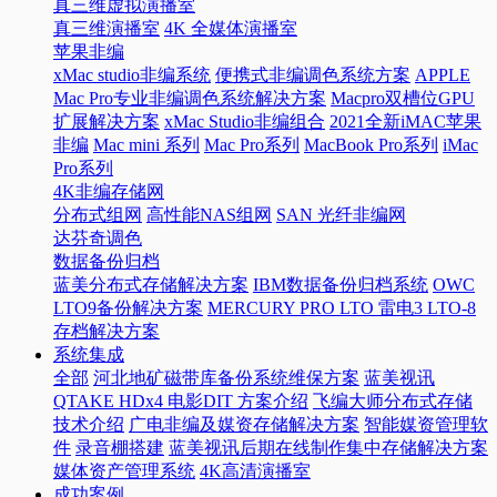
真三维虚拟演播室
真三维演播室
4K 全媒体演播室
苹果非编
xMac studio非编系统
便携式非编调色系统方案
APPLE
Mac Pro专业非编调色系统解决方案
Macpro双槽位GPU
扩展解决方案
xMac Studio非编组合
2021全新iMAC苹果
非编
Mac mini 系列
Mac Pro系列
MacBook Pro系列
iMac
Pro系列
4K非编存储网
分布式组网
高性能NAS组网
SAN 光纤非编网
达芬奇调色
数据备份归档
蓝美分布式存储解决方案
IBM数据备份归档系统
OWC
LTO9备份解决方案
MERCURY PRO LTO 雷电3 LTO-8
存档解决方案
系统集成
全部
河北地矿磁带库备份系统维保方案
蓝美视讯
QTAKE HDx4 电影DIT 方案介绍
飞编大师分布式存储
技术介绍
广电非编及媒资存储解决方案
智能媒资管理软
件
录音棚搭建
蓝美视讯后期在线制作集中存储解决方案
媒体资产管理系统
4K高清演播室
成功案例