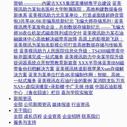
营销 ————内蒙古XXX集团直播销售平台建设
蓝美
视讯助力某知名医科大学附属医院，高效构建数据备份
新体系
蓝美视讯助力北京某单位，打造桌面级超静音雷
电3共享4K/8K非编系统新纪元
飞编大师存储系列 | 蓝美
视讯携手某发电企业，共创数据存储新纪元 —— 飞编大
师36盘位机架式磁盘阵列成功交付
蓝美视讯助力某石油
融媒体中心高效解决磁带库故障
高原上的影视新飞跃：
蓝美视讯为某知名影视公司打造高效数据存储与传输系
统
蓝美视讯助力人民医院信息化升级：TS4300磁带库中
标并圆满完成一站式服务
蓝美视讯助力中央某学院升级
提词器系统点亮智慧教育新篇章
XXX半导体蓝美IBM磁
带备份归档解决方案
蓝美视讯铁道影视苹果Xsan存储解
决方案
蓝美为某单位打造4K非编制作网：智能、高效、
一站式服务
蓝美视讯在石油行业的案例
某消防支队万兆
NAS+虚拟演播室+录影棚
中广天择 传媒
中国石油影视
中心
《食在囧途》栏目
嘉兴学院实验室
新闻资讯
全部
公司新闻资讯
媒体报道
行业资讯
关于我们
全部
成长历程
企业资质
企业招聘
联系我们
服务与支持