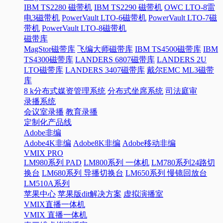
IBM TS2280 磁带机
IBM TS2290 磁带机
OWC LTO-8雷
电3磁带机
PowerVault LTO-6磁带机
PowerVault LTO-7磁
带机
PowerVault LTO-8磁带机
磁带库
MagStor磁带库
飞编大师磁带库
IBM TS4500磁带库
IBM
TS4300磁带库
LANDERS 6807磁带库
LANDERS 2U
LTO磁带库
LANDERS 3407磁带库
戴尔EMC ML3磁带
库
8 k分布式媒资管理系统
分布式坐席系统
司法庭审
录播系统
会议室录播
教育录播
定制化产品线
Adobe非编
Adobe4K非编
Adobe8K非编
Adobe移动非编
VMIX PRO
LM980系列 PAD
LM800系列 一体机
LM780系列24路切
换台
LM680系列 导播切换台
LM650系列 慢镜回放台
LM510A系列
苹果中心
苹果版dit解决方案
虚拟演播室
VMIX直播一体机
VMIX 直播一体机