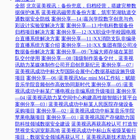
全部
北京蓝美视讯：备份兜底，归档经营，搭建完整数
据保护体系
蓝美视讯磁带库备份方案，筑牢芜湖轨道交
通数据安全防线
案例分享—14 |嘉兴学院数字创意与色
彩设计实验室解决方案
案例分享—13 |中电科数据备份
归档项目解决方案
案例分享—12 |XX职业中学校园电视
台直播系统解决方案
案例分享—11 |XX消防支队非编录
音直播系统方案介绍
案例分享—10 |XX 集团有限公司冷
数据备份解决方案
案例分享—09 |飞编大师存储在某部
队交付使用
案例分享—08 |顶级制作装备交付，蓝美视
讯助力某媒体制作公司开启创意新纪元
案例分享—07 |
蓝美视讯成功中标大型国际会展中心数据基础设施升级
项目
案例分享—06 |蓝美视讯Mac mini M4工作站：赋能
音乐学院音频创作高效协同新时代​
案例分享—05 |蓝美
视讯成功中标某广播电视台非编系统升级项目​
案例分享
—04 |蓝美视讯助力某空间中心构建高性能智能计算平台​
案例分享—03 | 蓝美视讯成功中标某人民医院存储设备
采购项目
案例分享—02 | 蓝美视讯成功中标某音乐学院
苹果电脑项目
案例分享—01 | 蓝美视讯国产存储助力国
防科技领域数据安全建设
蓝美视讯再获高校认可 打造智
慧视觉实训室新高地
蓝美视讯成功中标山东省级某银行
项目：数据安全领域再获认可！
蓝美视讯新技术助力新