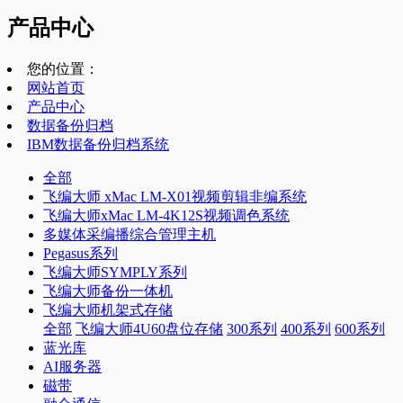
产品中心
您的位置：
网站首页
产品中心
数据备份归档
IBM数据备份归档系统
全部
飞编大师 xMac LM-X01视频剪辑非编系统
飞编大师xMac LM-4K12S视频调色系统
多媒体采编播综合管理主机
Pegasus系列
飞编大师SYMPLY系列
飞编大师备份一体机
飞编大师机架式存储
全部
飞编大师4U60盘位存储
300系列
400系列
600系列
蓝光库
AI服务器
磁带