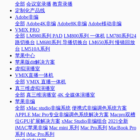
全部
会议室录播
教育录播
定制化产品线
Adobe非编
全部
Adobe4K非编
Adobe8K非编
Adobe移动非编
VMIX PRO
全部
LM980系列 PAD
LM800系列 一体机
LM780系列24
路切换台
LM680系列 导播切换台
LM650系列 慢镜回放
台
LM510A系列
苹果中心
苹果版dit解决方案
虚拟演播室
VMIX直播一体机
全部
VMIX 直播一体机
真三维虚拟演播室
全部
真三维演播室
4K 全媒体演播室
苹果非编
全部
xMac studio非编系统
便携式非编调色系统方案
APPLE Mac Pro专业非编调色系统解决方案
Macpro双槽
位GPU扩展解决方案
xMac Studio非编组合
2021全新
iMAC苹果非编
Mac mini 系列
Mac Pro系列
MacBook Pro
系列
iMac Pro系列