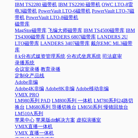
IBM TS2280 磁带机
IBM TS2290 磁带机
OWC LTO-8雷
电3磁带机
PowerVault LTO-6磁带机
PowerVault LTO-7磁
带机
PowerVault LTO-8磁带机
磁带库
MagStor磁带库
飞编大师磁带库
IBM TS4500磁带库
IBM
TS4300磁带库
LANDERS 6807磁带库
LANDERS 2U
LTO磁带库
LANDERS 3407磁带库
戴尔EMC ML3磁带
库
8 k分布式媒资管理系统
分布式坐席系统
司法庭审
录播系统
会议室录播
教育录播
定制化产品线
Adobe非编
Adobe4K非编
Adobe8K非编
Adobe移动非编
VMIX PRO
LM980系列 PAD
LM800系列 一体机
LM780系列24路切
换台
LM680系列 导播切换台
LM650系列 慢镜回放台
LM510A系列
苹果中心
苹果版dit解决方案
虚拟演播室
VMIX直播一体机
VMIX 直播一体机