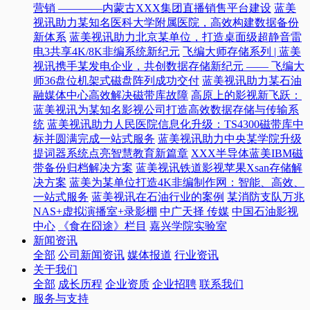
营销 ————内蒙古XXX集团直播销售平台建设
蓝美
视讯助力某知名医科大学附属医院，高效构建数据备份
新体系
蓝美视讯助力北京某单位，打造桌面级超静音雷
电3共享4K/8K非编系统新纪元
飞编大师存储系列 | 蓝美
视讯携手某发电企业，共创数据存储新纪元 —— 飞编大
师36盘位机架式磁盘阵列成功交付
蓝美视讯助力某石油
融媒体中心高效解决磁带库故障
高原上的影视新飞跃：
蓝美视讯为某知名影视公司打造高效数据存储与传输系
统
蓝美视讯助力人民医院信息化升级：TS4300磁带库中
标并圆满完成一站式服务
蓝美视讯助力中央某学院升级
提词器系统点亮智慧教育新篇章
XXX半导体蓝美IBM磁
带备份归档解决方案
蓝美视讯铁道影视苹果Xsan存储解
决方案
蓝美为某单位打造4K非编制作网：智能、高效、
一站式服务
蓝美视讯在石油行业的案例
某消防支队万兆
NAS+虚拟演播室+录影棚
中广天择 传媒
中国石油影视
中心
《食在囧途》栏目
嘉兴学院实验室
新闻资讯
全部
公司新闻资讯
媒体报道
行业资讯
关于我们
全部
成长历程
企业资质
企业招聘
联系我们
服务与支持