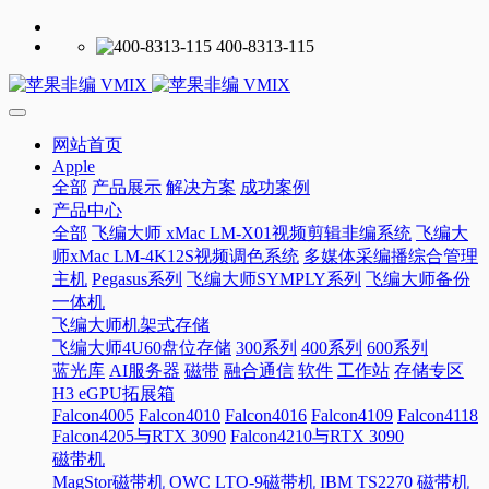
400-8313-115
网站首页
Apple
全部
产品展示
解决方案
成功案例
产品中心
全部
飞编大师 xMac LM-X01视频剪辑非编系统
飞编大
师xMac LM-4K12S视频调色系统
多媒体采编播综合管理
主机
Pegasus系列
飞编大师SYMPLY系列
飞编大师备份
一体机
飞编大师机架式存储
飞编大师4U60盘位存储
300系列
400系列
600系列
蓝光库
AI服务器
磁带
融合通信
软件
工作站
存储专区
H3 eGPU拓展箱
Falcon4005
Falcon4010
Falcon4016
Falcon4109
Falcon4118
Falcon4205与RTX 3090
Falcon4210与RTX 3090
磁带机
MagStor磁带机
OWC LTO-9磁带机
IBM TS2270 磁带机