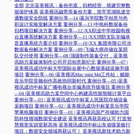
全部
北京蓝美视讯：备份兜底，归档经营，搭建完整数
据保护体系
蓝美视讯磁带库备份方案，筑牢芜湖轨道交
通数据安全防线
案例分享—14 |嘉兴学院数字创意与色
彩设计实验室解决方案
案例分享—13 |中电科数据备份
归档项目解决方案
案例分享—12 |XX职业中学校园电视
台直播系统解决方案
案例分享—11 |XX消防支队非编录
音直播系统方案介绍
案例分享—10 |XX 集团有限公司冷
数据备份解决方案
案例分享—09 |飞编大师存储在某部
队交付使用
案例分享—08 |顶级制作装备交付，蓝美视
讯助力某媒体制作公司开启创意新纪元
案例分享—07 |
蓝美视讯成功中标大型国际会展中心数据基础设施升级
项目
案例分享—06 |蓝美视讯Mac mini M4工作站：赋能
音乐学院音频创作高效协同新时代​
案例分享—05 |蓝美
视讯成功中标某广播电视台非编系统升级项目​
案例分享
—04 |蓝美视讯助力某空间中心构建高性能智能计算平台​
案例分享—03 | 蓝美视讯成功中标某人民医院存储设备
采购项目
案例分享—02 | 蓝美视讯成功中标某音乐学院
苹果电脑项目
案例分享—01 | 蓝美视讯国产存储助力国
防科技领域数据安全建设
蓝美视讯再获高校认可 打造智
慧视觉实训室新高地
蓝美视讯成功中标山东省级某银行
项目：数据安全领域再获认可！
蓝美视讯新技术助力新