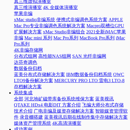
真三维虚拟演播室
真三维演播室
4K 全媒体演播室
苹果非编
xMac studio非编系统
便携式非编调色系统方案
APPLE
Mac Pro专业非编调色系统解决方案
Macpro双槽位GPU
扩展解决方案
xMac Studio非编组合
2021全新iMAC苹果
非编
Mac mini 系列
Mac Pro系列
MacBook Pro系列
iMac
Pro系列
4K非编存储网
分布式组网
高性能NAS组网
SAN 光纤非编网
达芬奇调色
数据备份归档
蓝美分布式存储解决方案
IBM数据备份归档系统
OWC
LTO9备份解决方案
MERCURY PRO LTO 雷电3 LTO-8
存档解决方案
系统集成
全部
河北地矿磁带库备份系统维保方案
蓝美视讯
QTAKE HDx4 电影DIT 方案介绍
飞编大师分布式存储
技术介绍
广电非编及媒资存储解决方案
智能媒资管理软
件
录音棚搭建
蓝美视讯后期在线制作集中存储解决方案
媒体资产管理系统
4K高清演播室
成功案例