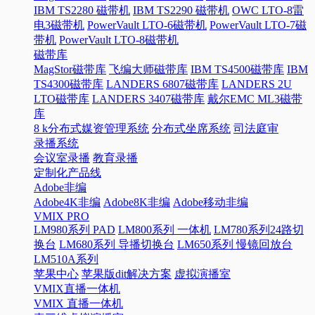
IBM TS2280 磁带机
IBM TS2290 磁带机
OWC LTO-8雷
电3磁带机
PowerVault LTO-6磁带机
PowerVault LTO-7磁
带机
PowerVault LTO-8磁带机
磁带库
MagStor磁带库
飞编大师磁带库
IBM TS4500磁带库
IBM
TS4300磁带库
LANDERS 6807磁带库
LANDERS 2U
LTO磁带库
LANDERS 3407磁带库
戴尔EMC ML3磁带
库
8 k分布式媒资管理系统
分布式坐席系统
司法庭审
录播系统
会议室录播
教育录播
定制化产品线
Adobe非编
Adobe4K非编
Adobe8K非编
Adobe移动非编
VMIX PRO
LM980系列 PAD
LM800系列 一体机
LM780系列24路切
换台
LM680系列 导播切换台
LM650系列 慢镜回放台
LM510A系列
苹果中心
苹果版dit解决方案
虚拟演播室
VMIX直播一体机
VMIX 直播一体机