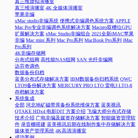
真三维虚拟演播室
真三维演播室
4K 全媒体演播室
苹果非编
xMac studio非编系统
便携式非编调色系统方案
APPLE
Mac Pro专业非编调色系统解决方案
Macpro双槽位GPU
扩展解决方案
xMac Studio非编组合
2021全新iMAC苹果
非编
Mac mini 系列
Mac Pro系列
MacBook Pro系列
iMac
Pro系列
4K非编存储网
分布式组网
高性能NAS组网
SAN 光纤非编网
达芬奇调色
数据备份归档
蓝美分布式存储解决方案
IBM数据备份归档系统
OWC
LTO9备份解决方案
MERCURY PRO LTO 雷电3 LTO-8
存档解决方案
系统集成
全部
河北地矿磁带库备份系统维保方案
蓝美视讯
QTAKE HDx4 电影DIT 方案介绍
飞编大师分布式存储
技术介绍
广电非编及媒资存储解决方案
智能媒资管理软
件
录音棚搭建
蓝美视讯后期在线制作集中存储解决方案
媒体资产管理系统
4K高清演播室
成功案例