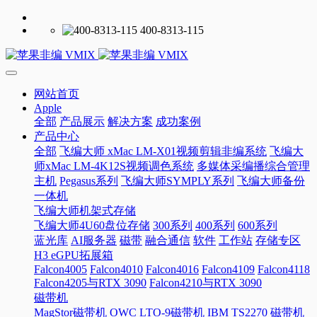
400-8313-115
网站首页
Apple
全部
产品展示
解决方案
成功案例
产品中心
全部
飞编大师 xMac LM-X01视频剪辑非编系统
飞编大
师xMac LM-4K12S视频调色系统
多媒体采编播综合管理
主机
Pegasus系列
飞编大师SYMPLY系列
飞编大师备份
一体机
飞编大师机架式存储
飞编大师4U60盘位存储
300系列
400系列
600系列
蓝光库
AI服务器
磁带
融合通信
软件
工作站
存储专区
H3 eGPU拓展箱
Falcon4005
Falcon4010
Falcon4016
Falcon4109
Falcon4118
Falcon4205与RTX 3090
Falcon4210与RTX 3090
磁带机
MagStor磁带机
OWC LTO-9磁带机
IBM TS2270 磁带机