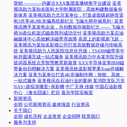
营销 ————内蒙古XXX集团直播销售平台建设
蓝美
视讯助力某知名医科大学附属医院，高效构建数据备份
新体系
蓝美视讯助力北京某单位，打造桌面级超静音雷
电3共享4K/8K非编系统新纪元
飞编大师存储系列 | 蓝美
视讯携手某发电企业，共创数据存储新纪元 —— 飞编大
师36盘位机架式磁盘阵列成功交付
蓝美视讯助力某石油
融媒体中心高效解决磁带库故障
高原上的影视新飞跃：
蓝美视讯为某知名影视公司打造高效数据存储与传输系
统
蓝美视讯助力人民医院信息化升级：TS4300磁带库中
标并圆满完成一站式服务
蓝美视讯助力中央某学院升级
提词器系统点亮智慧教育新篇章
XXX半导体蓝美IBM磁
带备份归档解决方案
蓝美视讯铁道影视苹果Xsan存储解
决方案
蓝美为某单位打造4K非编制作网：智能、高效、
一站式服务
蓝美视讯在石油行业的案例
某消防支队万兆
NAS+虚拟演播室+录影棚
中广天择 传媒
中国石油影视
中心
《食在囧途》栏目
嘉兴学院实验室
新闻资讯
全部
公司新闻资讯
媒体报道
行业资讯
关于我们
全部
成长历程
企业资质
企业招聘
联系我们
服务与支持