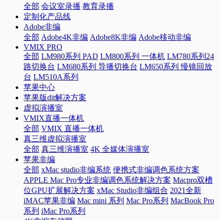
全部
会议室录播
教育录播
定制化产品线
Adobe非编
全部
Adobe4K非编
Adobe8K非编
Adobe移动非编
VMIX PRO
全部
LM980系列 PAD
LM800系列 一体机
LM780系列24
路切换台
LM680系列 导播切换台
LM650系列 慢镜回放
台
LM510A系列
苹果中心
苹果版dit解决方案
虚拟演播室
VMIX直播一体机
全部
VMIX 直播一体机
真三维虚拟演播室
全部
真三维演播室
4K 全媒体演播室
苹果非编
全部
xMac studio非编系统
便携式非编调色系统方案
APPLE Mac Pro专业非编调色系统解决方案
Macpro双槽
位GPU扩展解决方案
xMac Studio非编组合
2021全新
iMAC苹果非编
Mac mini 系列
Mac Pro系列
MacBook Pro
系列
iMac Pro系列