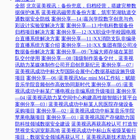
全部
北京蓝美视讯：备份兜底，归档经营，搭建完整数
据保护体系
蓝美视讯磁带库备份方案，筑牢芜湖轨道交
通数据安全防线
案例分享—14 |嘉兴学院数字创意与色
彩设计实验室解决方案
案例分享—13 |中电科数据备份
归档项目解决方案
案例分享—12 |XX职业中学校园电视
台直播系统解决方案
案例分享—11 |XX消防支队非编录
音直播系统方案介绍
案例分享—10 |XX 集团有限公司冷
数据备份解决方案
案例分享—09 |飞编大师存储在某部
队交付使用
案例分享—08 |顶级制作装备交付，蓝美视
讯助力某媒体制作公司开启创意新纪元
案例分享—07 |
蓝美视讯成功中标大型国际会展中心数据基础设施升级
项目
案例分享—06 |蓝美视讯Mac mini M4工作站：赋能
音乐学院音频创作高效协同新时代​
案例分享—05 |蓝美
视讯成功中标某广播电视台非编系统升级项目​
案例分享
—04 |蓝美视讯助力某空间中心构建高性能智能计算平台​
案例分享—03 | 蓝美视讯成功中标某人民医院存储设备
采购项目
案例分享—02 | 蓝美视讯成功中标某音乐学院
苹果电脑项目
案例分享—01 | 蓝美视讯国产存储助力国
防科技领域数据安全建设
蓝美视讯再获高校认可 打造智
慧视觉实训室新高地
蓝美视讯成功中标山东省级某银行
项目：数据安全领域再获认可！
蓝美视讯新技术助力新