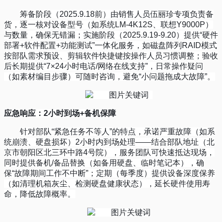
筹备阶段（
2025.9.18
前）由销售人员伍丽珍专项负责备
货，逐一核对设备型号（如系统
LM-4K12S
、联想
Y9000P
）
与数量，确保无错漏；实施阶段（
2025.9.19-9.20
）提供
“
硬件
部署
+
软件配置
+
功能测试
”
一体化服务，如磁盘阵列
RAID
模式
按部队需求预设、剪辑软件快捷键按操作人员习惯调整；验收
后长期提供
“7×24
小时电话
/
网络在线支持
”
，日常操作疑问
（如素材编目步骤）可随时咨询，避免
“
小问题拖成大故障
”
。
应急响应：
2
小时到场
+
备机保障
针对部队
“
紧急任务不等人
”
的特点，承诺严重故障（如系
统崩溃、硬盘损坏）
2
小时内到场处理
——
结合部队地址（北
京市朝阳区北三环中路
4
号院），服务团队可快速抵达现场，
同时提供备机
/
备品替换（如备用硬盘、临时笔记本），确
保
“
故障期间工作不中断
”
；定期（每季度）提供设备深度保养
（如清理机箱灰尘、检测硬盘健康状态），延长硬件使用寿
命，降低故障概率。