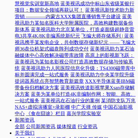
慧视觉实训室新高地
蓝美视讯成功中标山东省级某银行
项目：数据安全领域再获认可！
蓝美视讯新技术助力新
营销 ————内蒙古XXX集团直播销售平台建设
蓝美
视讯助力某知名医科大学附属医院，高效构建数据备份
新体系
蓝美视讯助力北京某单位，打造桌面级超静音雷
电3共享4K/8K非编系统新纪元
飞编大师存储系列 | 蓝美
视讯携手某发电企业，共创数据存储新纪元 —— 飞编大
师36盘位机架式磁盘阵列成功交付
蓝美视讯助力某石油
融媒体中心高效解决磁带库故障
高原上的影视新飞跃：
蓝美视讯为某知名影视公司打造高效数据存储与传输系
统
蓝美视讯助力人民医院信息化升级：TS4300磁带库中
标并圆满完成一站式服务
蓝美视讯助力中央某学院升级
提词器系统点亮智慧教育新篇章
XXX半导体蓝美IBM磁
带备份归档解决方案
蓝美视讯铁道影视苹果Xsan存储解
决方案
蓝美为某单位打造4K非编制作网：智能、高效、
一站式服务
蓝美视讯在石油行业的案例
某消防支队万兆
NAS+虚拟演播室+录影棚
中广天择 传媒
中国石油影视
中心
《食在囧途》栏目
嘉兴学院实验室
新闻资讯
全部
公司新闻资讯
媒体报道
行业资讯
关于我们