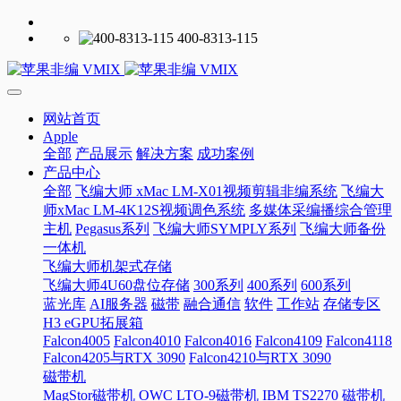
400-8313-115
网站首页
Apple
全部
产品展示
解决方案
成功案例
产品中心
全部
飞编大师 xMac LM-X01视频剪辑非编系统
飞编大
师xMac LM-4K12S视频调色系统
多媒体采编播综合管理
主机
Pegasus系列
飞编大师SYMPLY系列
飞编大师备份
一体机
飞编大师机架式存储
飞编大师4U60盘位存储
300系列
400系列
600系列
蓝光库
AI服务器
磁带
融合通信
软件
工作站
存储专区
H3 eGPU拓展箱
Falcon4005
Falcon4010
Falcon4016
Falcon4109
Falcon4118
Falcon4205与RTX 3090
Falcon4210与RTX 3090
磁带机
MagStor磁带机
OWC LTO-9磁带机
IBM TS2270 磁带机