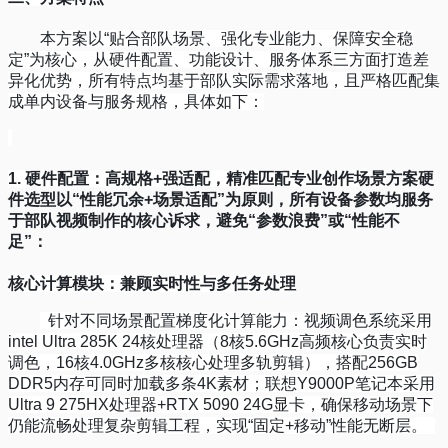
本方案以
“
贴合部队场景、强化专业能力、保障安全稳
定
”
为核心，从硬件配置、功能设计、服务体系三方面打造差
异化优势，所有特点均基于部队实际需求落地，且严格匹配集
成单内设备与服务规格，具体如下：
1.
硬件配置：高规格
+
强适配，精准匹配专业创作场景
方案硬
件选型以
“
性能冗余
+
场景适配
”
为原则，所有设备参数均服务
于部队视频制作的核心诉求，避免
“
参数浪费
”
或
“
性能不
足
”
：
核心计算模块：兼顾实时性与多任务处理
针对不同场景配置梯度化计算能力：视频调色系统采用
intel Ultra 285K 24
核处理器（
8
核
5.6GHz
高频核心负责实时
调色，
16
核
4.0GHz
多核核心处理多轨剪辑），搭配
256GB
DDR5
内存可同时加载多条
4K
素材；联想
Y9000P
笔记本采用
Ultra 9 275HX
处理器
+RTX 5090 24G
显卡，确保移动场景下
仍能流畅处理复杂剪辑工程，实现
“
固定
+
移动
”
性能无断层。