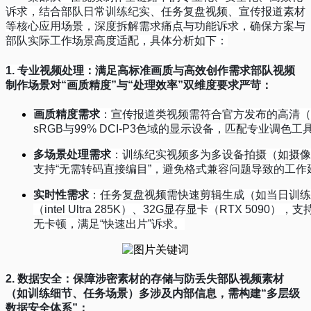
诉求，结合部队日常训练纪实、任务复盘视频、宣传报道素材
等核心应用场景，深度拆解需求痛点与功能诉求，确保方案与
部队实际工作场景高度适配，具体分析如下：
1.
专业视频处理：满足高标准画质与高效创作需求
部队视频
制作场景对
“
画质精度
”
与
“
处理效率
”
双维度要求严苛：
画质精度需求
：宣传报道类视频需符合官方发布的高清（
sRGB
与
99% DCI-P3
色域的显示设备，匹配专业调色工
多场景处理需求
：训练纪实视频多为多设备拍摄（如摄像
支持
“
无需转码直接编目
”
，避免格式兼容问题导致的工
实时性需求
：任务复盘视频需快速剪辑生成（如当日训练
（
intel Ultra 285K
）、
32G
显存显卡（
RTX 5090
），支
无卡顿，满足
“
快速出片
”
诉求。
2.
数据安全：保障涉密素材的存储与防丢失
部队视频素材
（如训练细节、任务场景）多涉及内部信息，需构建
“
多层级
数据安全体系
”
：