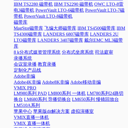
IBM TS2280 磁带机
IBM TS2290 磁带机
OWC LTO-8雷
电3磁带机
PowerVault LTO-6磁带机
PowerVault LTO-7磁
带机
PowerVault LTO-8磁带机
磁带库
MagStor磁带库
飞编大师磁带库
IBM TS4500磁带库
IBM
TS4300磁带库
LANDERS 6807磁带库
LANDERS 2U
LTO磁带库
LANDERS 3407磁带库
戴尔EMC ML3磁带
库
8 k分布式媒资管理系统
分布式坐席系统
司法庭审
录播系统
会议室录播
教育录播
定制化产品线
Adobe非编
Adobe4K非编
Adobe8K非编
Adobe移动非编
VMIX PRO
LM980系列 PAD
LM800系列 一体机
LM780系列24路切
换台
LM680系列 导播切换台
LM650系列 慢镜回放台
LM510A系列
苹果中心
苹果版dit解决方案
虚拟演播室
VMIX直播一体机
VMIX 直播一体机