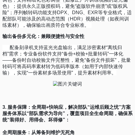
色）；提供永久正版授权码，避免
“
盗版软件崩溃
”
或
“
版权风
险
”
；序列帧转码功能支持
DPX
、
DNG
、
EXR
等专业格式，适
配部队可能涉及的高动态范围（
HDR
）视频处理（如夜间训
练素材），确保输出画质符合专业标准。
输出备份多元化：兼顾便捷性与安全性
配备刻录机支持蓝光光盘输出，满足涉密素材
“
离线归
档
”
需求；专业备份软件支持
“
备份
+
校验
+
批量转码
”
一体化
——
备份时自动校验文件完整性，避免
“
备份文件损坏
”
，批量
转码可将高码率素材转为低码率版本（如用于内部快速传
输），实现
“
一份素材多场景使用
”
，提升素材利用率。
3.
服务保障：全周期
+
快响应，解决部队
“
运维后顾之忧
”
方案
服务体系以
“
部队需求为导向
”
，覆盖项目全生命周期，确保系
统
“
装得好、用得会、坏得修
”
：
全周期服务：从筹备到维护无死角