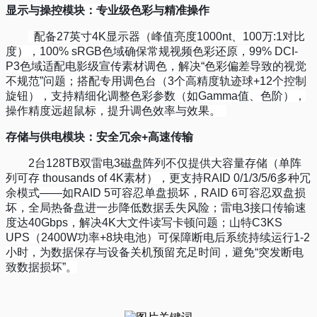
显示与操控模块：专业级色彩与精准操作
配备
27
英寸
4K
显示器（峰值亮度
1000nt
、
100
万
:1
对比
度），
100% sRGB
色域确保常规视频色彩还原，
99% DCI-
P3
色域适配电影级宣传素材调色，解决
“
色彩偏差导致的视觉
不规范
”
问题；搭配专用调色台（
3
个高精度轨迹球
+12
个控制
旋钮），支持精细化调整色彩参数（如
Gamma
值、色阶），
操作精度远超鼠标，提升调色效率与效果。
存储与供电模块：安全冗余
+
高速传输
2
台
128TB
双雷电
3
磁盘阵列不仅提供大容量存储（单阵
列可存
thousands of 4K
素材），更支持
RAID 0/1/3/5/6
多种冗
余模式
——
如
RAID 5
可容忍单盘损坏，
RAID 6
可容忍双盘损
坏，全局热备盘进一步降低数据丢失风险；雷电
3
接口传输速
度达
40Gbps
，解决
4K
大文件读写卡顿问题；山特
C3KS
UPS
（
2400W
功率
+8
块电池）可保障断电后系统持续运行
1-2
小时，为数据保存与设备关机预留充足时间，避免
“
突发断电
致数据损坏
”
。