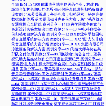
全部
IBM TS4300 磁带库落地生物医药企业，构建 PB
级混合架构长期归档体系
都邦保险离线磁带归档备份建
设案例
北京蓝美视讯：备份兜底，归档经营，搭建完整
数据保护体系
蓝美视讯磁带库备份方案，筑牢芜湖轨道
交通数据安全防线
案例分享—14 |嘉兴学院数字创意与
色彩设计实验室解决方案
案例分享—13 |中电科数据备
份归档项目解决方案
案例分享—12 |XX职业中学校园电
视台直播系统解决方案
案例分享—11 |XX消防支队非编
录音直播系统方案介绍
案例分享—10 |XX 集团有限公司
冷数据备份解决方案
案例分享—09 |飞编大师存储在某
部队交付使用
案例分享—08 |顶级制作装备交付，蓝美
视讯助力某媒体制作公司开启创意新纪元
案例分享—07
|蓝美视讯成功中标大型国际会展中心数据基础设施升级
项目
案例分享—06 |蓝美视讯Mac mini M4工作站：赋能
音乐学院音频创作高效协同新时代​
案例分享—05 |蓝美
视讯成功中标某广播电视台非编系统升级项目​
案例分享
—04 |蓝美视讯助力某空间中心构建高性能智能计算平台​
案例分享—03 | 蓝美视讯成功中标某人民医院存储设备
采购项目
案例分享—02 | 蓝美视讯成功中标某音乐学院
苹果电脑项目
案例分享—01 | 蓝美视讯国产存储助力国
防科技领域数据安全建设
蓝美视讯再获高校认可 打造智