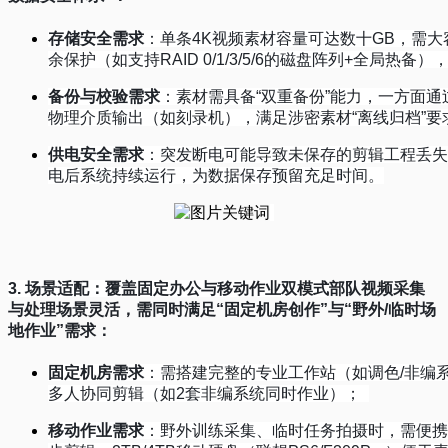
存储安全需求
：单条
4K
视频素材容量可达数十
GB
，需大
余保护（如支持
RAID 0/1/3/5/6
的磁盘阵列
+
全局热备）
备份与校验需求
：素材需具备
“
双重备份
”
能力，一方面通
物理介质输出（如刻录机），满足涉密素材
“
离线归档
”
要
供电安全需求
：突发断电可能导致未保存的剪辑工程丢失
电后系统持续运行，为数据保存预留充足时间。
3.
场景适配：覆盖固定办公与移动作业双模式
部队视频采集
与处理场景灵活，需同时满足
“
固定机房创作
”
与
“
野外
/
临时场
地作业
”
需求：
固定机房需求
：需搭建完整的专业工作站（如调色
/
非编
多人协同剪辑（如
2
套非编系统同时作业）；
移动作业需求
：野外训练采集、临时任务拍摄时，需便携