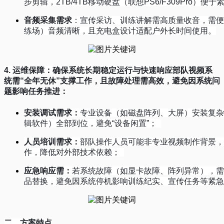
步剪辑，
2TB/4TB
移动硬盘（联想
PS6/F309Pro
）便于
音频采集需求
：宣传采访、训练讲解需高质量收音，需便
练场）音频清晰，且充电盒设计适配户外长时间使用。
4.
运维保障：确保系统长期稳定运行与快速响应
部队视频系
统需
“
全年无休
”
支撑工作，且故障处理需高效，避免因系统问
题影响任务推进：
安装调试需求
：
专业设备（如磁盘阵列、大屏）安装复杂
辑软件）全部到位，避免
“
设备闲置
”
；
人员培训需求
：
部队操作人员可能非专业视频制作背景，
作，降低对外部技术依赖；
应急响应需
：
若系统故障（如显卡故障、阵列异常），需
品替换，避免因系统停机影响训练纪实、宣传任务等紧急
二、方案特点