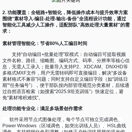
2.
功能覆盖：全链路
+
智能化，降低操作成本与提升效率
方案
围绕
“
素材导入
-
编目
-
处理
-
输出
-
备份
”
全流程设计功能，通过
智能化工具减少人工操作，适配部队
“
高效处理大量素材
”
的需
求：
素材管理智能化：节省
80%
人工编目时间
支持
“
自动编目
+
批量处理
”
双模式：自动编目可提取视频
文件名称、路径、缩略图、编码方式、码率、分辨率等核心信
息，无需人工录入；批量导入支持
P2
、
XDCAM
、
DNXHD
等
多格式
MXF
文件，用户无需转码即可直接编目，解决
“
多设备
素材格式不兼容
”
问题；同时支持自定义编目字段（如
“
训练日
期
”“
任务编号
”
），便于部队按内部管理规范分类素材，后续通
过自然语言检索（如搜索
“2025.9
坦克训练
”
）快速定位，避
免
“
素材堆积难找
”
。
处理功能专业化：满足多场景创作需求
软件采用节点式图像处理，每个节点可独立完成调色、
Power Windows
（区域调色，如突出训练人员）、
HSL
曲线
调色，支持精细化色彩调整（如修正户外训练视频的逆光偏