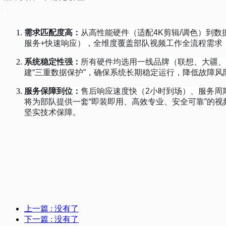
需求匹配度高
：
从高性能硬件（适配
4K
剪辑
/
调色）到数
服务
+
快速响应），全维度覆盖部队视频工作全流程需求
系统稳定性强
：
所有硬件均选用一线品牌（联想、大疆、
建
“
三重数据保护
”
，确保系统长期稳定运行，降低故障风
服务保障到位
：
售后响应速度快（
2
小时到场）、服务周
将为部队提供一套
“
即装即用、高效专业、安全可靠
”
的视
坚实技术保障。
上一篇
: 没有了
下一篇
: 没有了