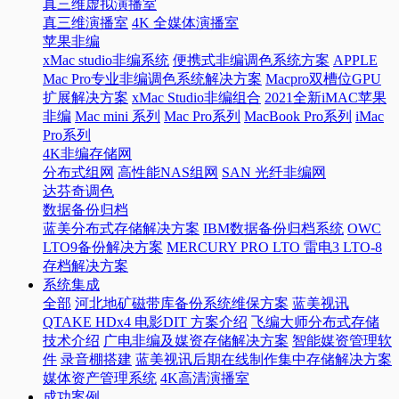
真三维虚拟演播室
真三维演播室
4K 全媒体演播室
苹果非编
xMac studio非编系统
便携式非编调色系统方案
APPLE
Mac Pro专业非编调色系统解决方案
Macpro双槽位GPU
扩展解决方案
xMac Studio非编组合
2021全新iMAC苹果
非编
Mac mini 系列
Mac Pro系列
MacBook Pro系列
iMac
Pro系列
4K非编存储网
分布式组网
高性能NAS组网
SAN 光纤非编网
达芬奇调色
数据备份归档
蓝美分布式存储解决方案
IBM数据备份归档系统
OWC
LTO9备份解决方案
MERCURY PRO LTO 雷电3 LTO-8
存档解决方案
系统集成
全部
河北地矿磁带库备份系统维保方案
蓝美视讯
QTAKE HDx4 电影DIT 方案介绍
飞编大师分布式存储
技术介绍
广电非编及媒资存储解决方案
智能媒资管理软
件
录音棚搭建
蓝美视讯后期在线制作集中存储解决方案
媒体资产管理系统
4K高清演播室
成功案例