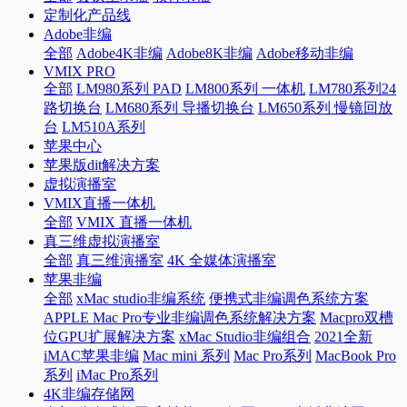
定制化产品线
Adobe非编
全部
Adobe4K非编
Adobe8K非编
Adobe移动非编
VMIX PRO
全部
LM980系列 PAD
LM800系列 一体机
LM780系列24
路切换台
LM680系列 导播切换台
LM650系列 慢镜回放
台
LM510A系列
苹果中心
苹果版dit解决方案
虚拟演播室
VMIX直播一体机
全部
VMIX 直播一体机
真三维虚拟演播室
全部
真三维演播室
4K 全媒体演播室
苹果非编
全部
xMac studio非编系统
便携式非编调色系统方案
APPLE Mac Pro专业非编调色系统解决方案
Macpro双槽
位GPU扩展解决方案
xMac Studio非编组合
2021全新
iMAC苹果非编
Mac mini 系列
Mac Pro系列
MacBook Pro
系列
iMac Pro系列
4K非编存储网