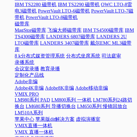
IBM TS2280 磁带机
IBM TS2290 磁带机
OWC LTO-8雷
电3磁带机
PowerVault LTO-6磁带机
PowerVault LTO-7磁
带机
PowerVault LTO-8磁带机
磁带库
MagStor磁带库
飞编大师磁带库
IBM TS4500磁带库
IBM
TS4300磁带库
LANDERS 6807磁带库
LANDERS 2U
LTO磁带库
LANDERS 3407磁带库
戴尔EMC ML3磁带
库
8 k分布式媒资管理系统
分布式坐席系统
司法庭审
录播系统
会议室录播
教育录播
定制化产品线
Adobe非编
Adobe4K非编
Adobe8K非编
Adobe移动非编
VMIX PRO
LM980系列 PAD
LM800系列 一体机
LM780系列24路切
换台
LM680系列 导播切换台
LM650系列 慢镜回放台
LM510A系列
苹果中心
苹果版dit解决方案
虚拟演播室
VMIX直播一体机
VMIX 直播一体机