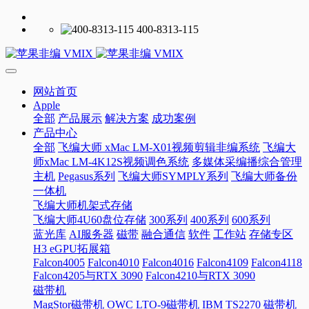
400-8313-115
网站首页
Apple
全部
产品展示
解决方案
成功案例
产品中心
全部
飞编大师 xMac LM-X01视频剪辑非编系统
飞编大
师xMac LM-4K12S视频调色系统
多媒体采编播综合管理
主机
Pegasus系列
飞编大师SYMPLY系列
飞编大师备份
一体机
飞编大师机架式存储
飞编大师4U60盘位存储
300系列
400系列
600系列
蓝光库
AI服务器
磁带
融合通信
软件
工作站
存储专区
H3 eGPU拓展箱
Falcon4005
Falcon4010
Falcon4016
Falcon4109
Falcon4118
Falcon4205与RTX 3090
Falcon4210与RTX 3090
磁带机
MagStor磁带机
OWC LTO-9磁带机
IBM TS2270 磁带机