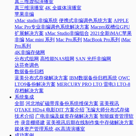
真三维虚拟演播室
真三维演播室
4K 全媒体演播室
苹果非编
xMac studio非编系统
便携式非编调色系统方案
APPLE
Mac Pro专业非编调色系统解决方案
Macpro双槽位GPU
扩展解决方案
xMac Studio非编组合
2021全新iMAC苹果
非编
Mac mini 系列
Mac Pro系列
MacBook Pro系列
iMac
Pro系列
4K非编存储网
分布式组网
高性能NAS组网
SAN 光纤非编网
达芬奇调色
数据备份归档
蓝美分布式存储解决方案
IBM数据备份归档系统
OWC
LTO9备份解决方案
MERCURY PRO LTO 雷电3 LTO-8
存档解决方案
系统集成
全部
河北地矿磁带库备份系统维保方案
蓝美视讯
QTAKE HDx4 电影DIT 方案介绍
飞编大师分布式存储
技术介绍
广电非编及媒资存储解决方案
智能媒资管理软
件
录音棚搭建
蓝美视讯后期在线制作集中存储解决方案
媒体资产管理系统
4K高清演播室
成功案例