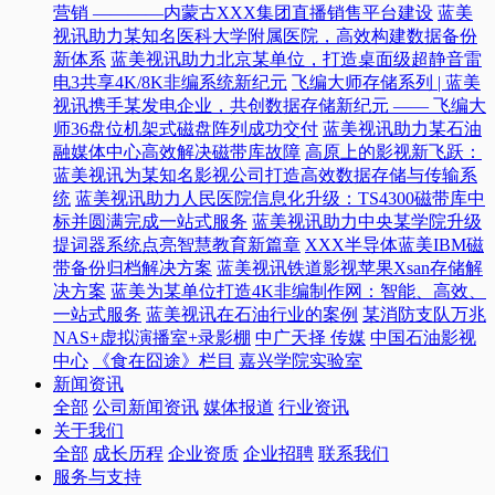
营销 ————内蒙古XXX集团直播销售平台建设
蓝美
视讯助力某知名医科大学附属医院，高效构建数据备份
新体系
蓝美视讯助力北京某单位，打造桌面级超静音雷
电3共享4K/8K非编系统新纪元
飞编大师存储系列 | 蓝美
视讯携手某发电企业，共创数据存储新纪元 —— 飞编大
师36盘位机架式磁盘阵列成功交付
蓝美视讯助力某石油
融媒体中心高效解决磁带库故障
高原上的影视新飞跃：
蓝美视讯为某知名影视公司打造高效数据存储与传输系
统
蓝美视讯助力人民医院信息化升级：TS4300磁带库中
标并圆满完成一站式服务
蓝美视讯助力中央某学院升级
提词器系统点亮智慧教育新篇章
XXX半导体蓝美IBM磁
带备份归档解决方案
蓝美视讯铁道影视苹果Xsan存储解
决方案
蓝美为某单位打造4K非编制作网：智能、高效、
一站式服务
蓝美视讯在石油行业的案例
某消防支队万兆
NAS+虚拟演播室+录影棚
中广天择 传媒
中国石油影视
中心
《食在囧途》栏目
嘉兴学院实验室
新闻资讯
全部
公司新闻资讯
媒体报道
行业资讯
关于我们
全部
成长历程
企业资质
企业招聘
联系我们
服务与支持