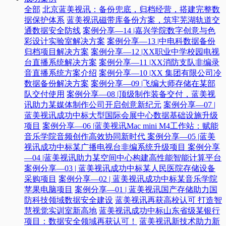
全部
北京蓝美视讯：备份兜底，归档经营，搭建完整数
据保护体系
蓝美视讯磁带库备份方案，筑牢芜湖轨道交
通数据安全防线
案例分享—14 |嘉兴学院数字创意与色
彩设计实验室解决方案
案例分享—13 |中电科数据备份
归档项目解决方案
案例分享—12 |XX职业中学校园电视
台直播系统解决方案
案例分享—11 |XX消防支队非编录
音直播系统方案介绍
案例分享—10 |XX 集团有限公司冷
数据备份解决方案
案例分享—09 |飞编大师存储在某部
队交付使用
案例分享—08 |顶级制作装备交付，蓝美视
讯助力某媒体制作公司开启创意新纪元
案例分享—07 |
蓝美视讯成功中标大型国际会展中心数据基础设施升级
项目
案例分享—06 |蓝美视讯Mac mini M4工作站：赋能
音乐学院音频创作高效协同新时代​
案例分享—05 |蓝美
视讯成功中标某广播电视台非编系统升级项目​
案例分享
—04 |蓝美视讯助力某空间中心构建高性能智能计算平台​
案例分享—03 | 蓝美视讯成功中标某人民医院存储设备
采购项目
案例分享—02 | 蓝美视讯成功中标某音乐学院
苹果电脑项目
案例分享—01 | 蓝美视讯国产存储助力国
防科技领域数据安全建设
蓝美视讯再获高校认可 打造智
慧视觉实训室新高地
蓝美视讯成功中标山东省级某银行
项目：数据安全领域再获认可！
蓝美视讯新技术助力新