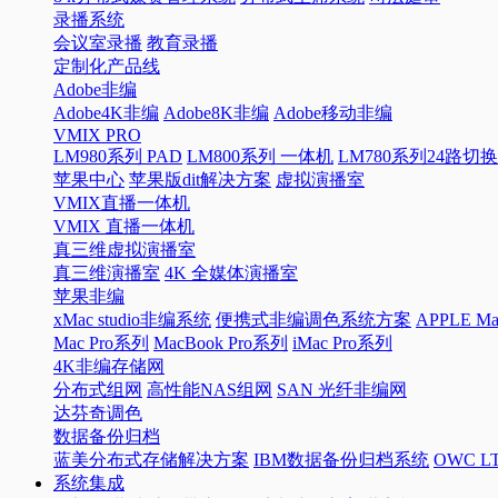
录播系统
会议室录播
教育录播
定制化产品线
Adobe非编
Adobe4K非编
Adobe8K非编
Adobe移动非编
VMIX PRO
LM980系列 PAD
LM800系列 一体机
LM780系列24路切
苹果中心
苹果版dit解决方案
虚拟演播室
VMIX直播一体机
VMIX 直播一体机
真三维虚拟演播室
真三维演播室
4K 全媒体演播室
苹果非编
xMac studio非编系统
便携式非编调色系统方案
APPLE 
Mac Pro系列
MacBook Pro系列
iMac Pro系列
4K非编存储网
分布式组网
高性能NAS组网
SAN 光纤非编网
达芬奇调色
数据备份归档
蓝美分布式存储解决方案
IBM数据备份归档系统
OWC 
系统集成