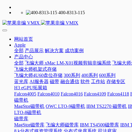
400-8313-115
网站首页
Apple
全部
产品展示
解决方案
成功案例
产品中心
全部
飞编大师 xMac LM-X01视频剪辑非编系统
飞编大师x
飞编大师机架式存储
飞编大师4U60盘位存储
300系列
400系列
600系列
蓝光库
AI服务器
磁带
融合通信
软件
工作站
存储专区
H3 eGPU拓展箱
Falcon4005
Falcon4010
Falcon4016
Falcon4109
Falcon4118
磁带机
MagStor磁带机
OWC LTO-9磁带机
IBM TS2270 磁带机
I
LTO-8磁带机
磁带库
MagStor磁带库
飞编大师磁带库
IBM TS4500磁带库
IBM
8 k分布式媒资管理系统
分布式坐席系统
司法庭审