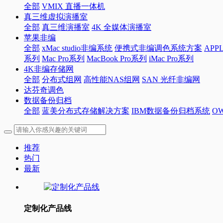
全部
VMIX 直播一体机
真三维虚拟演播室
全部
真三维演播室
4K 全媒体演播室
苹果非编
全部
xMac studio非编系统
便携式非编调色系统方案
APP
系列
Mac Pro系列
MacBook Pro系列
iMac Pro系列
4K非编存储网
全部
分布式组网
高性能NAS组网
SAN 光纤非编网
达芬奇调色
数据备份归档
全部
蓝美分布式存储解决方案
IBM数据备份归档系统
O
推荐
热门
最新
定制化产品线