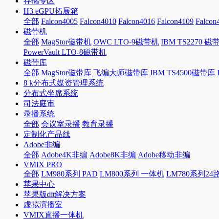
存储专区
H3 eGPU拓展箱
全部
Falcon4005
Falcon4010
Falcon4016
Falcon4109
Falcon
磁带机
全部
MagStor磁带机
OWC LTO-9磁带机
IBM TS2270 磁
PowerVault LTO-8磁带机
磁带库
全部
MagStor磁带库
飞编大师磁带库
IBM TS4500磁带库
8 k分布式媒资管理系统
分布式坐席系统
司法庭审
录播系统
全部
会议室录播
教育录播
定制化产品线
Adobe非编
全部
Adobe4K非编
Adobe8K非编
Adobe移动非编
VMIX PRO
全部
LM980系列 PAD
LM800系列 一体机
LM780系列2
苹果中心
苹果版dit解决方案
虚拟演播室
VMIX直播一体机