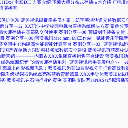
 HDx4 电影DIT 方案介绍
飞编大师分布式存储技术介绍
广电非
高清演播室
据保护体系
蓝美视讯磁带库备份方案，筑牢芜湖轨道交通数据安
例分享—12 |XX职业中学校园电视台直播系统解决方案
案例分享
|飞编大师存储在某部队交付使用
案例分享—08 |顶级制作装备交
目
案例分享—06 |蓝美视讯Mac mini M4工作站：赋能音乐学
力某空间中心构建高性能智能计算平台​
案例分享—03 | 蓝美视
蓝美视讯国产存储助力国防科技领域数据安全建设
蓝美视讯再获高校认
新营销 ————内蒙古XXX集团直播销售平台建设
蓝美视讯助
非编系统新纪元
飞编大师存储系列 | 蓝美视讯携手某发电企业，
障
高原上的影视新飞跃：蓝美视讯为某知名影视公司打造高效数
学院升级提词器系统点亮智慧教育新篇章
XXX半导体蓝美IBM
服务
蓝美视讯在石油行业的案例
某消防支队万兆NAS+虚拟演播