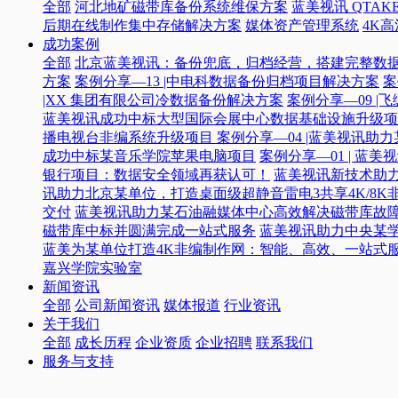
全部
河北地矿磁带库备份系统维保方案
蓝美视讯 QTAKE
后期在线制作集中存储解决方案
媒体资产管理系统
4K
成功案例
全部
北京蓝美视讯：备份兜底，归档经营，搭建完整数
方案
案例分享—13 |中电科数据备份归档项目解决方案
案
|XX 集团有限公司冷数据备份解决方案
案例分享—09 
蓝美视讯成功中标大型国际会展中心数据基础设施升级项
播电视台非编系统升级项目​
案例分享—04 |蓝美视讯助
成功中标某音乐学院苹果电脑项目
案例分享—01 | 
银行项目：数据安全领域再获认可！
蓝美视讯新技术助力
讯助力北京某单位，打造桌面级超静音雷电3共享4K/8K
交付
蓝美视讯助力某石油融媒体中心高效解决磁带库故
磁带库中标并圆满完成一站式服务
蓝美视讯助力中央某
蓝美为某单位打造4K非编制作网：智能、高效、一站式
嘉兴学院实验室
新闻资讯
全部
公司新闻资讯
媒体报道
行业资讯
关于我们
全部
成长历程
企业资质
企业招聘
联系我们
服务与支持