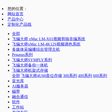
您的位置：
网站首页
产品中心
定制化产品线
全部
飞编大师 xMac LM-X01视频剪辑非编系统
飞编大师xMac LM-4K12S视频调色系统
多媒体采编播综合管理主机
Pegasus系列
飞编大师SYMPLY系列
飞编大师备份一体机
飞编大师机架式存储
全部
飞编大师4U60盘位存储
300系列
400系列
600系列
蓝光库
AI服务器
磁带
融合通信
软件
工作站