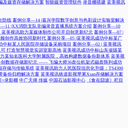
编及媒资存储解决方案
智能媒资管理软件
录音棚搭建
蓝美视讯
全防线
案例分享—14 |嘉兴学院数字创意与色彩设计实验室解决
—11 |XX消防支队非编录音直播系统方案介绍
案例分享—10
付，蓝美视讯助力某媒体制作公司开启创意新纪元
案例分享—07 |
院音频创作高效协同新时代​
案例分享—05 |蓝美视讯成功中标某广
讯成功中标某人民医院存储设备采购项目
案例分享—02 | 蓝美视讯
可 打造智慧视觉实训室新高地
蓝美视讯成功中标山东省级某
力某知名医科大学附属医院，高效构建数据备份新体系
蓝美视
共创数据存储新纪元 —— 飞编大师36盘位机架式磁盘阵列成功
据存储与传输系统
蓝美视讯助力人民医院信息化升级：TS4300
磁带备份归档解决方案
蓝美视讯铁道影视苹果Xsan存储解决方案
室+录影棚
中广天择 传媒
中国石油影视中心
《食在囧途》栏目