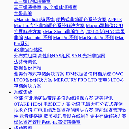
真三维虚拟演播室
真三维演播室
4K 全媒体演播室
苹果非编
xMac studio非编系统
便携式非编调色系统方案
APPLE
Mac Pro专业非编调色系统解决方案
Macpro双槽位GPU
扩展解决方案
xMac Studio非编组合
2021全新iMAC苹果
非编
Mac mini 系列
Mac Pro系列
MacBook Pro系列
iMac
Pro系列
4K非编存储网
分布式组网
高性能NAS组网
SAN 光纤非编网
达芬奇调色
数据备份归档
蓝美分布式存储解决方案
IBM数据备份归档系统
OWC
LTO9备份解决方案
MERCURY PRO LTO 雷电3 LTO-8
存档解决方案
系统集成
全部
河北地矿磁带库备份系统维保方案
蓝美视讯
QTAKE HDx4 电影DIT 方案介绍
飞编大师分布式存储
技术介绍
广电非编及媒资存储解决方案
智能媒资管理软
件
录音棚搭建
蓝美视讯后期在线制作集中存储解决方案
媒体资产管理系统
4K高清演播室
成功案例