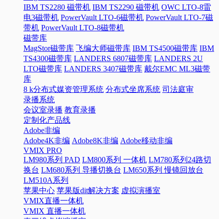
IBM TS2280 磁带机
IBM TS2290 磁带机
OWC LTO-8雷
电3磁带机
PowerVault LTO-6磁带机
PowerVault LTO-7磁
带机
PowerVault LTO-8磁带机
磁带库
MagStor磁带库
飞编大师磁带库
IBM TS4500磁带库
IBM
TS4300磁带库
LANDERS 6807磁带库
LANDERS 2U
LTO磁带库
LANDERS 3407磁带库
戴尔EMC ML3磁带
库
8 k分布式媒资管理系统
分布式坐席系统
司法庭审
录播系统
会议室录播
教育录播
定制化产品线
Adobe非编
Adobe4K非编
Adobe8K非编
Adobe移动非编
VMIX PRO
LM980系列 PAD
LM800系列 一体机
LM780系列24路切
换台
LM680系列 导播切换台
LM650系列 慢镜回放台
LM510A系列
苹果中心
苹果版dit解决方案
虚拟演播室
VMIX直播一体机
VMIX 直播一体机