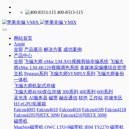
400-8313-115
网站首页
Apple
全部
产品展示
解决方案
成功案例
产品中心
全部
飞编大师 xMac LM-X01视频剪辑非编系统
飞编大
师xMac LM-4K12S视频调色系统
多媒体采编播综合管理
主机
Pegasus系列
飞编大师SYMPLY系列
飞编大师备份
一体机
飞编大师机架式存储
飞编大师4U60盘位存储
300系列
400系列
600系列
蓝光库
AI服务器
磁带
融合通信
软件
工作站
存储专区
H3 eGPU拓展箱
Falcon4005
Falcon4010
Falcon4016
Falcon4109
Falcon4118
Falcon4205与RTX 3090
Falcon4210与RTX 3090
磁带机
MagStor磁带机
OWC LTO-9磁带机
IBM TS2270 磁带机