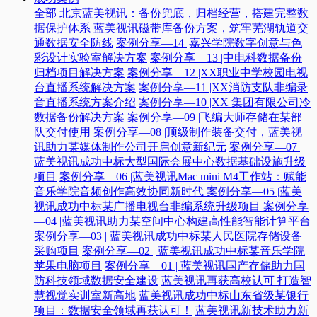
全部
北京蓝美视讯：备份兜底，归档经营，搭建完整数
据保护体系
蓝美视讯磁带库备份方案，筑牢芜湖轨道交
通数据安全防线
案例分享—14 |嘉兴学院数字创意与色
彩设计实验室解决方案
案例分享—13 |中电科数据备份
归档项目解决方案
案例分享—12 |XX职业中学校园电视
台直播系统解决方案
案例分享—11 |XX消防支队非编录
音直播系统方案介绍
案例分享—10 |XX 集团有限公司冷
数据备份解决方案
案例分享—09 |飞编大师存储在某部
队交付使用
案例分享—08 |顶级制作装备交付，蓝美视
讯助力某媒体制作公司开启创意新纪元
案例分享—07 |
蓝美视讯成功中标大型国际会展中心数据基础设施升级
项目
案例分享—06 |蓝美视讯Mac mini M4工作站：赋能
音乐学院音频创作高效协同新时代​
案例分享—05 |蓝美
视讯成功中标某广播电视台非编系统升级项目​
案例分享
—04 |蓝美视讯助力某空间中心构建高性能智能计算平台​
案例分享—03 | 蓝美视讯成功中标某人民医院存储设备
采购项目
案例分享—02 | 蓝美视讯成功中标某音乐学院
苹果电脑项目
案例分享—01 | 蓝美视讯国产存储助力国
防科技领域数据安全建设
蓝美视讯再获高校认可 打造智
慧视觉实训室新高地
蓝美视讯成功中标山东省级某银行
项目：数据安全领域再获认可！
蓝美视讯新技术助力新