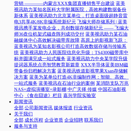
营销 ————内蒙古XXX集团直播销售平台建设
蓝美
视讯助力某知名医科大学附属医院，高效构建数据备份
新体系
蓝美视讯助力北京某单位，打造桌面级超静音雷
电3共享4K/8K非编系统新纪元
飞编大师存储系列 | 蓝美
视讯携手某发电企业，共创数据存储新纪元 —— 飞编大
师36盘位机架式磁盘阵列成功交付
蓝美视讯助力某石油
融媒体中心高效解决磁带库故障
高原上的影视新飞跃：
蓝美视讯为某知名影视公司打造高效数据存储与传输系
统
蓝美视讯助力人民医院信息化升级：TS4300磁带库中
标并圆满完成一站式服务
蓝美视讯助力中央某学院升级
提词器系统点亮智慧教育新篇章
XXX半导体蓝美IBM磁
带备份归档解决方案
蓝美视讯铁道影视苹果Xsan存储解
决方案
蓝美为某单位打造4K非编制作网：智能、高效、
一站式服务
蓝美视讯在石油行业的案例
某消防支队万兆
NAS+虚拟演播室+录影棚
中广天择 传媒
中国石油影视
中心
《食在囧途》栏目
嘉兴学院实验室
新闻资讯
全部
公司新闻资讯
媒体报道
行业资讯
关于我们
全部
成长历程
企业资质
企业招聘
联系我们
服务与支持