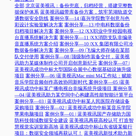
全部
北京蓝美视讯：备份兜底，归档经营，搭建完整数
据保护体系
蓝美视讯磁带库备份方案，筑牢芜湖轨道交
通数据安全防线
案例分享—14 |嘉兴学院数字创意与色
彩设计实验室解决方案
案例分享—13 |中电科数据备份
归档项目解决方案
案例分享—12 |XX职业中学校园电视
台直播系统解决方案
案例分享—11 |XX消防支队非编录
音直播系统方案介绍
案例分享—10 |XX 集团有限公司冷
数据备份解决方案
案例分享—09 |飞编大师存储在某部
队交付使用
案例分享—08 |顶级制作装备交付，蓝美视
讯助力某媒体制作公司开启创意新纪元
案例分享—07 |
蓝美视讯成功中标大型国际会展中心数据基础设施升级
项目
案例分享—06 |蓝美视讯Mac mini M4工作站：赋能
音乐学院音频创作高效协同新时代​
案例分享—05 |蓝美
视讯成功中标某广播电视台非编系统升级项目​
案例分享
—04 |蓝美视讯助力某空间中心构建高性能智能计算平台​
案例分享—03 | 蓝美视讯成功中标某人民医院存储设备
采购项目
案例分享—02 | 蓝美视讯成功中标某音乐学院
苹果电脑项目
案例分享—01 | 蓝美视讯国产存储助力国
防科技领域数据安全建设
蓝美视讯再获高校认可 打造智
慧视觉实训室新高地
蓝美视讯成功中标山东省级某银行
项目：数据安全领域再获认可！
蓝美视讯新技术助力新