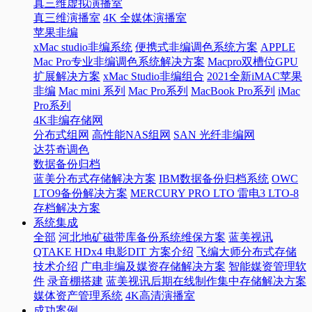
真三维虚拟演播室
真三维演播室
4K 全媒体演播室
苹果非编
xMac studio非编系统
便携式非编调色系统方案
APPLE
Mac Pro专业非编调色系统解决方案
Macpro双槽位GPU
扩展解决方案
xMac Studio非编组合
2021全新iMAC苹果
非编
Mac mini 系列
Mac Pro系列
MacBook Pro系列
iMac
Pro系列
4K非编存储网
分布式组网
高性能NAS组网
SAN 光纤非编网
达芬奇调色
数据备份归档
蓝美分布式存储解决方案
IBM数据备份归档系统
OWC
LTO9备份解决方案
MERCURY PRO LTO 雷电3 LTO-8
存档解决方案
系统集成
全部
河北地矿磁带库备份系统维保方案
蓝美视讯
QTAKE HDx4 电影DIT 方案介绍
飞编大师分布式存储
技术介绍
广电非编及媒资存储解决方案
智能媒资管理软
件
录音棚搭建
蓝美视讯后期在线制作集中存储解决方案
媒体资产管理系统
4K高清演播室
成功案例