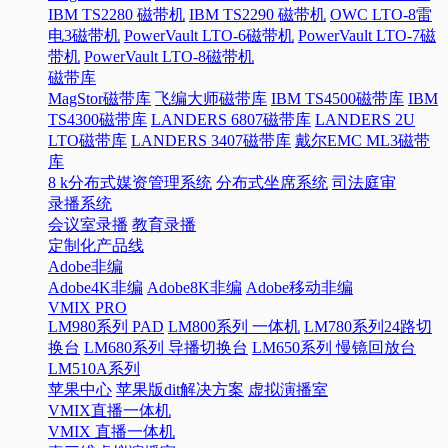
IBM TS2280 磁带机
IBM TS2290 磁带机
OWC LTO-8雷
电3磁带机
PowerVault LTO-6磁带机
PowerVault LTO-7磁
带机
PowerVault LTO-8磁带机
磁带库
MagStor磁带库
飞编大师磁带库
IBM TS4500磁带库
IBM
TS4300磁带库
LANDERS 6807磁带库
LANDERS 2U
LTO磁带库
LANDERS 3407磁带库
戴尔EMC ML3磁带
库
8 k分布式媒资管理系统
分布式坐席系统
司法庭审
录播系统
会议室录播
教育录播
定制化产品线
Adobe非编
Adobe4K非编
Adobe8K非编
Adobe移动非编
VMIX PRO
LM980系列 PAD
LM800系列 一体机
LM780系列24路切
换台
LM680系列 导播切换台
LM650系列 慢镜回放台
LM510A系列
苹果中心
苹果版dit解决方案
虚拟演播室
VMIX直播一体机
VMIX 直播一体机