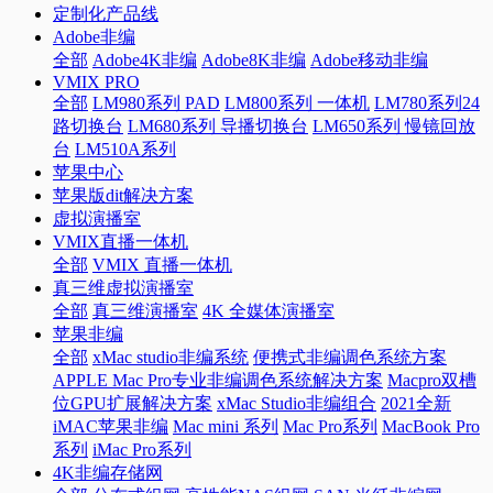
定制化产品线
Adobe非编
全部
Adobe4K非编
Adobe8K非编
Adobe移动非编
VMIX PRO
全部
LM980系列 PAD
LM800系列 一体机
LM780系列24
路切换台
LM680系列 导播切换台
LM650系列 慢镜回放
台
LM510A系列
苹果中心
苹果版dit解决方案
虚拟演播室
VMIX直播一体机
全部
VMIX 直播一体机
真三维虚拟演播室
全部
真三维演播室
4K 全媒体演播室
苹果非编
全部
xMac studio非编系统
便携式非编调色系统方案
APPLE Mac Pro专业非编调色系统解决方案
Macpro双槽
位GPU扩展解决方案
xMac Studio非编组合
2021全新
iMAC苹果非编
Mac mini 系列
Mac Pro系列
MacBook Pro
系列
iMac Pro系列
4K非编存储网