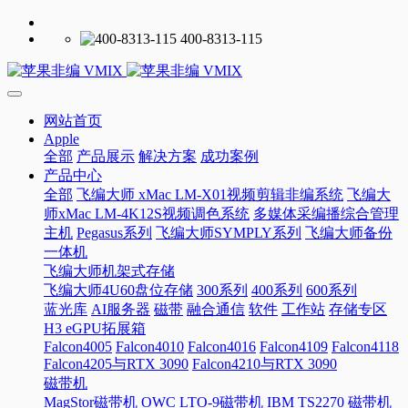
400-8313-115
网站首页
Apple
全部
产品展示
解决方案
成功案例
产品中心
全部
飞编大师 xMac LM-X01视频剪辑非编系统
飞编大
师xMac LM-4K12S视频调色系统
多媒体采编播综合管理
主机
Pegasus系列
飞编大师SYMPLY系列
飞编大师备份
一体机
飞编大师机架式存储
飞编大师4U60盘位存储
300系列
400系列
600系列
蓝光库
AI服务器
磁带
融合通信
软件
工作站
存储专区
H3 eGPU拓展箱
Falcon4005
Falcon4010
Falcon4016
Falcon4109
Falcon4118
Falcon4205与RTX 3090
Falcon4210与RTX 3090
磁带机
MagStor磁带机
OWC LTO-9磁带机
IBM TS2270 磁带机