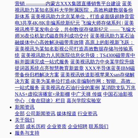
营销 ————内蒙古XXX集团直播销售平台建设
蓝美
视讯助力某知名医科大学附属医院，高效构建数据备份
新体系
蓝美视讯助力北京某单位，打造桌面级超静音雷
电3共享4K/8K非编系统新纪元
飞编大师存储系列 | 蓝美
视讯携手某发电企业，共创数据存储新纪元 —— 飞编大
师36盘位机架式磁盘阵列成功交付
蓝美视讯助力某石油
融媒体中心高效解决磁带库故障
高原上的影视新飞跃：
蓝美视讯为某知名影视公司打造高效数据存储与传输系
统
蓝美视讯助力人民医院信息化升级：TS4300磁带库中
标并圆满完成一站式服务
蓝美视讯助力中央某学院升级
提词器系统点亮智慧教育新篇章
XXX半导体蓝美IBM磁
带备份归档解决方案
蓝美视讯铁道影视苹果Xsan存储解
决方案
蓝美为某单位打造4K非编制作网：智能、高效、
一站式服务
蓝美视讯在石油行业的案例
某消防支队万兆
NAS+虚拟演播室+录影棚
中广天择 传媒
中国石油影视
中心
《食在囧途》栏目
嘉兴学院实验室
新闻资讯
全部
公司新闻资讯
媒体报道
行业资讯
关于我们
全部
成长历程
企业资质
企业招聘
联系我们
服务与支持