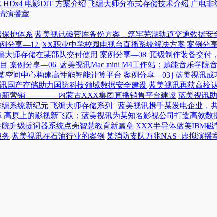
 HDx4 电影DIT 方案介绍
飞编大师分布式存储技术介绍
广电非
高清演播室
据保护体系
蓝美视讯磁带库备份方案，筑牢芜湖轨道交通数据安
例分享—12 |XX职业中学校园电视台直播系统解决方案
案例分享
|飞编大师存储在某部队交付使用
案例分享—08 |顶级制作装备交
目
案例分享—06 |蓝美视讯Mac mini M4工作站：赋能音乐学
力某空间中心构建高性能智能计算平台​
案例分享—03 | 蓝美视
蓝美视讯国产存储助力国防科技领域数据安全建设
蓝美视讯再获高校认
新营销 ————内蒙古XXX集团直播销售平台建设
蓝美视讯助
非编系统新纪元
飞编大师存储系列 | 蓝美视讯携手某发电企业，
障
高原上的影视新飞跃：蓝美视讯为某知名影视公司打造高效数
学院升级提词器系统点亮智慧教育新篇章
XXX半导体蓝美IBM
服务
蓝美视讯在石油行业的案例
某消防支队万兆NAS+虚拟演播