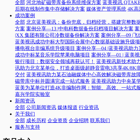
全部
河北地矿磁带库备份系统维保方案
蓝美视讯 QTAKE
后期在线制作集中存储解决方案
媒体资产管理系统
4K
成功案例
全部
北京蓝美视讯：备份兜底，归档经营，搭建完整数
方案
案例分享—13 |中电科数据备份归档项目解决方案
案
|XX 集团有限公司冷数据备份解决方案
案例分享—09 
蓝美视讯成功中标大型国际会展中心数据基础设施升级项
播电视台非编系统升级项目​
案例分享—04 |蓝美视讯助
成功中标某音乐学院苹果电脑项目
案例分享—01 | 
银行项目：数据安全领域再获认可！
蓝美视讯新技术助力
讯助力北京某单位，打造桌面级超静音雷电3共享4K/8K
交付
蓝美视讯助力某石油融媒体中心高效解决磁带库故
磁带库中标并圆满完成一站式服务
蓝美视讯助力中央某
蓝美为某单位打造4K非编制作网：智能、高效、一站式
嘉兴学院实验室
新闻资讯
全部
公司新闻资讯
媒体报道
行业资讯
关于我们
全部
成长历程
企业资质
企业招聘
联系我们
服务与支持