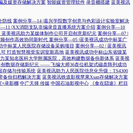
编及媒资存储解决方案
智能媒资管理软件
录音棚搭建
蓝美视讯
全防线
案例分享—14 |嘉兴学院数字创意与色彩设计实验室解决
—11 |XX消防支队非编录音直播系统方案介绍
案例分享—10
付，蓝美视讯助力某媒体制作公司开启创意新纪元
案例分享—07 |
院音频创作高效协同新时代​
案例分享—05 |蓝美视讯成功中标某广
讯成功中标某人民医院存储设备采购项目
案例分享—02 | 蓝美视讯
可 打造智慧视觉实训室新高地
蓝美视讯成功中标山东省级某
力某知名医科大学附属医院，高效构建数据备份新体系
蓝美视
共创数据存储新纪元 —— 飞编大师36盘位机架式磁盘阵列成功
据存储与传输系统
蓝美视讯助力人民医院信息化升级：TS4300
磁带备份归档解决方案
蓝美视讯铁道影视苹果Xsan存储解决方案
室+录影棚
中广天择 传媒
中国石油影视中心
《食在囧途》栏目