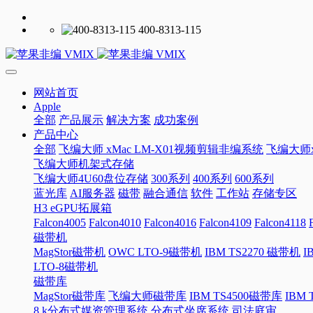
400-8313-115
网站首页
Apple
全部
产品展示
解决方案
成功案例
产品中心
全部
飞编大师 xMac LM-X01视频剪辑非编系统
飞编大师x
飞编大师机架式存储
飞编大师4U60盘位存储
300系列
400系列
600系列
蓝光库
AI服务器
磁带
融合通信
软件
工作站
存储专区
H3 eGPU拓展箱
Falcon4005
Falcon4010
Falcon4016
Falcon4109
Falcon4118
磁带机
MagStor磁带机
OWC LTO-9磁带机
IBM TS2270 磁带机
I
LTO-8磁带机
磁带库
MagStor磁带库
飞编大师磁带库
IBM TS4500磁带库
IBM
8 k分布式媒资管理系统
分布式坐席系统
司法庭审