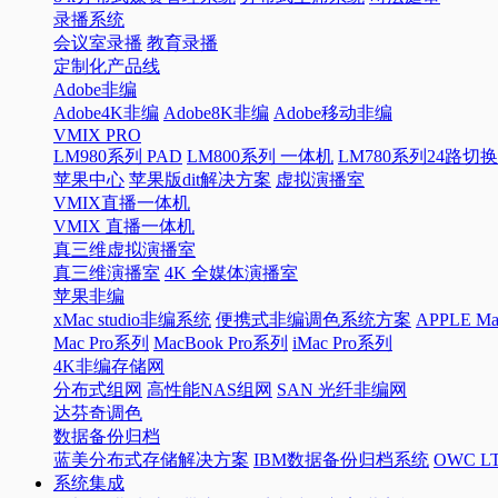
录播系统
会议室录播
教育录播
定制化产品线
Adobe非编
Adobe4K非编
Adobe8K非编
Adobe移动非编
VMIX PRO
LM980系列 PAD
LM800系列 一体机
LM780系列24路切
苹果中心
苹果版dit解决方案
虚拟演播室
VMIX直播一体机
VMIX 直播一体机
真三维虚拟演播室
真三维演播室
4K 全媒体演播室
苹果非编
xMac studio非编系统
便携式非编调色系统方案
APPLE 
Mac Pro系列
MacBook Pro系列
iMac Pro系列
4K非编存储网
分布式组网
高性能NAS组网
SAN 光纤非编网
达芬奇调色
数据备份归档
蓝美分布式存储解决方案
IBM数据备份归档系统
OWC 
系统集成