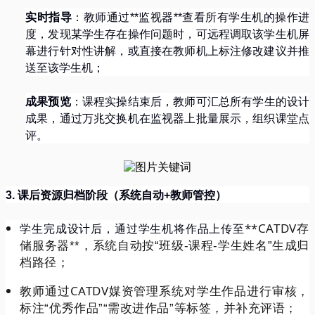
实时指导
：教师通过
**
监视器
**
查看所有学生机的操作进
度，发现某学生存在操作问题时，可远程调取该学生机屏
幕进行针对性讲解，或直接在教师机上标注修改建议并推
送至该学生机；
成果预览
：课程实操结束后，教师可汇总所有学生的设计
成果，通过万兆交换机在监视器上批量展示，组织课堂点
评。
3.
课后资源归档阶段（系统自动
+
教师管控）
**CATDV
存
学生完成设计后，通过学生机将作品上传至
储服务器
**
，系统自动按
“
班级
-
课程
-
学生姓名
”
生成归
档路径；
CATDV
教师通过
媒资管理系统对学生作品进行审核，
标注
“
优秀作品
”“
需改进作品
”
等标签，并补充评语；