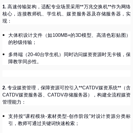
1.
高速传输架构，适配专业场景采用
**
万兆交换机
**
作为网络
核心，连接教师机、学生机、媒资服务器及存储服务器，实
现：
大体积设计文件（如
100MB+
的
3D
模型、高清色彩贴图）
的秒级传输；
多终端（
20-40
台学生机）同时访问媒资资源时无卡顿，保
障教学同步性。
2.
专业媒资管理，保障资源可控引入
**CATDV
媒资系统
**
（含
CATDV
媒资服务器、
CATDV
存储服务器），构建全流程媒资
管理能力：
支持按
“
课程模块
-
素材类型
-
创作阶段
”
对设计资源分类标
引，教师可通过关键词快速检索；