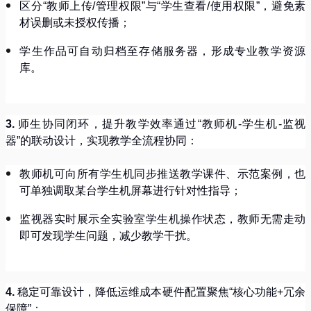
区分
“
教师上传
/
管理权限
”
与
“
学生查看
/
使用权限
”
，避免素
材误删或未授权传播；
学生作品可自动归档至存储服务器，形成专业教学资源
库。
3.
师生协同闭环，提升教学效率通过
“
教师机
-
学生机
-
监视
器
”
的联动设计，实现教学全流程协同：
教师机可向所有学生机同步推送教学课件、示范案例，也
可单独调取某台学生机屏幕进行针对性指导；
监视器实时展示全实验室学生机操作状态，教师无需走动
即可发现学生问题，减少教学干扰。
4.
稳定可靠设计，降低运维成本硬件配置聚焦
“
核心功能
+
冗余
保障
”
：