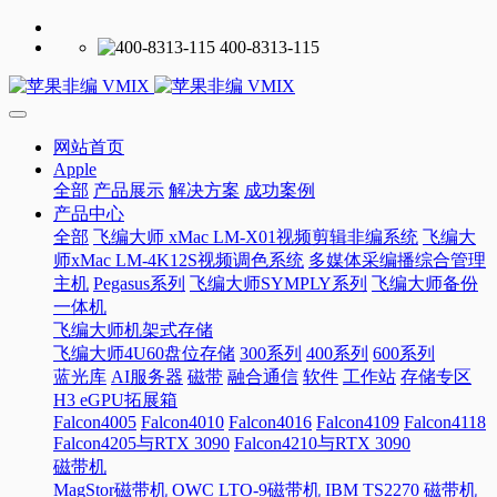
400-8313-115
网站首页
Apple
全部
产品展示
解决方案
成功案例
产品中心
全部
飞编大师 xMac LM-X01视频剪辑非编系统
飞编大
师xMac LM-4K12S视频调色系统
多媒体采编播综合管理
主机
Pegasus系列
飞编大师SYMPLY系列
飞编大师备份
一体机
飞编大师机架式存储
飞编大师4U60盘位存储
300系列
400系列
600系列
蓝光库
AI服务器
磁带
融合通信
软件
工作站
存储专区
H3 eGPU拓展箱
Falcon4005
Falcon4010
Falcon4016
Falcon4109
Falcon4118
Falcon4205与RTX 3090
Falcon4210与RTX 3090
磁带机
MagStor磁带机
OWC LTO-9磁带机
IBM TS2270 磁带机