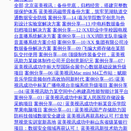
全部
北京蓝美视讯：备份兜底，归档经营，搭建完整数
据保护体系
蓝美视讯磁带库备份方案，筑牢芜湖轨道交
通数据安全防线
案例分享—14 |嘉兴学院数字创意与色
彩设计实验室解决方案
案例分享—13 |中电科数据备份
归档项目解决方案
案例分享—12 |XX职业中学校园电视
台直播系统解决方案
案例分享—11 |XX消防支队非编录
音直播系统方案介绍
案例分享—10 |XX 集团有限公司冷
数据备份解决方案
案例分享—09 |飞编大师存储在某部
队交付使用
案例分享—08 |顶级制作装备交付，蓝美视
讯助力某媒体制作公司开启创意新纪元
案例分享—07 |
蓝美视讯成功中标大型国际会展中心数据基础设施升级
项目
案例分享—06 |蓝美视讯Mac mini M4工作站：赋能
音乐学院音频创作高效协同新时代​
案例分享—05 |蓝美
视讯成功中标某广播电视台非编系统升级项目​
案例分享
—04 |蓝美视讯助力某空间中心构建高性能智能计算平台​
案例分享—03 | 蓝美视讯成功中标某人民医院存储设备
采购项目
案例分享—02 | 蓝美视讯成功中标某音乐学院
苹果电脑项目
案例分享—01 | 蓝美视讯国产存储助力国
防科技领域数据安全建设
蓝美视讯再获高校认可 打造智
慧视觉实训室新高地
蓝美视讯成功中标山东省级某银行
项目：数据安全领域再获认可！
蓝美视讯新技术助力新