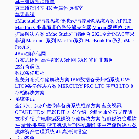
真三维虚拟演播室
真三维演播室
4K 全媒体演播室
苹果非编
xMac studio非编系统
便携式非编调色系统方案
APPLE
Mac Pro专业非编调色系统解决方案
Macpro双槽位GPU
扩展解决方案
xMac Studio非编组合
2021全新iMAC苹果
非编
Mac mini 系列
Mac Pro系列
MacBook Pro系列
iMac
Pro系列
4K非编存储网
分布式组网
高性能NAS组网
SAN 光纤非编网
达芬奇调色
数据备份归档
蓝美分布式存储解决方案
IBM数据备份归档系统
OWC
LTO9备份解决方案
MERCURY PRO LTO 雷电3 LTO-8
存档解决方案
系统集成
全部
河北地矿磁带库备份系统维保方案
蓝美视讯
QTAKE HDx4 电影DIT 方案介绍
飞编大师分布式存储
技术介绍
广电非编及媒资存储解决方案
智能媒资管理软
件
录音棚搭建
蓝美视讯后期在线制作集中存储解决方案
媒体资产管理系统
4K高清演播室
成功案例