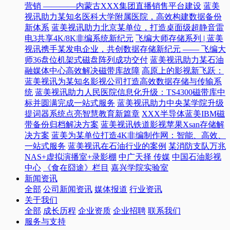
营销 ————内蒙古XXX集团直播销售平台建设
蓝美
视讯助力某知名医科大学附属医院，高效构建数据备份
新体系
蓝美视讯助力北京某单位，打造桌面级超静音雷
电3共享4K/8K非编系统新纪元
飞编大师存储系列 | 蓝美
视讯携手某发电企业，共创数据存储新纪元 —— 飞编大
师36盘位机架式磁盘阵列成功交付
蓝美视讯助力某石油
融媒体中心高效解决磁带库故障
高原上的影视新飞跃：
蓝美视讯为某知名影视公司打造高效数据存储与传输系
统
蓝美视讯助力人民医院信息化升级：TS4300磁带库中
标并圆满完成一站式服务
蓝美视讯助力中央某学院升级
提词器系统点亮智慧教育新篇章
XXX半导体蓝美IBM磁
带备份归档解决方案
蓝美视讯铁道影视苹果Xsan存储解
决方案
蓝美为某单位打造4K非编制作网：智能、高效、
一站式服务
蓝美视讯在石油行业的案例
某消防支队万兆
NAS+虚拟演播室+录影棚
中广天择 传媒
中国石油影视
中心
《食在囧途》栏目
嘉兴学院实验室
新闻资讯
全部
公司新闻资讯
媒体报道
行业资讯
关于我们
全部
成长历程
企业资质
企业招聘
联系我们
服务与支持