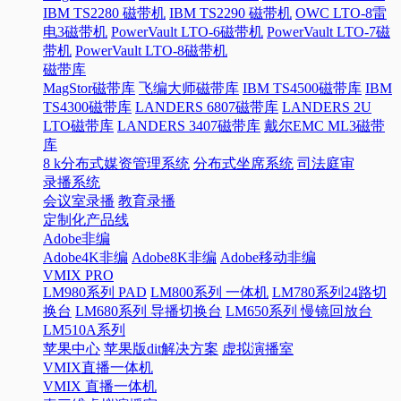
IBM TS2280 磁带机
IBM TS2290 磁带机
OWC LTO-8雷
电3磁带机
PowerVault LTO-6磁带机
PowerVault LTO-7磁
带机
PowerVault LTO-8磁带机
磁带库
MagStor磁带库
飞编大师磁带库
IBM TS4500磁带库
IBM
TS4300磁带库
LANDERS 6807磁带库
LANDERS 2U
LTO磁带库
LANDERS 3407磁带库
戴尔EMC ML3磁带
库
8 k分布式媒资管理系统
分布式坐席系统
司法庭审
录播系统
会议室录播
教育录播
定制化产品线
Adobe非编
Adobe4K非编
Adobe8K非编
Adobe移动非编
VMIX PRO
LM980系列 PAD
LM800系列 一体机
LM780系列24路切
换台
LM680系列 导播切换台
LM650系列 慢镜回放台
LM510A系列
苹果中心
苹果版dit解决方案
虚拟演播室
VMIX直播一体机
VMIX 直播一体机