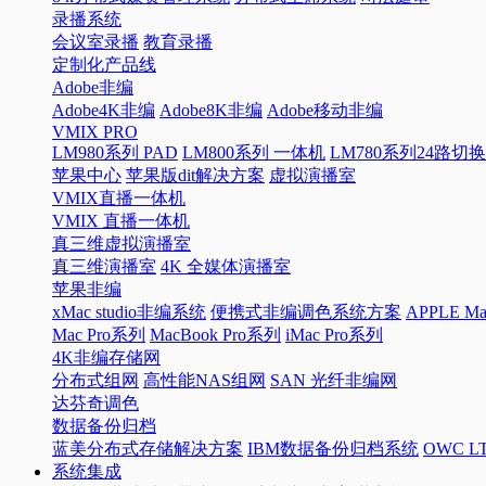
录播系统
会议室录播
教育录播
定制化产品线
Adobe非编
Adobe4K非编
Adobe8K非编
Adobe移动非编
VMIX PRO
LM980系列 PAD
LM800系列 一体机
LM780系列24路切
苹果中心
苹果版dit解决方案
虚拟演播室
VMIX直播一体机
VMIX 直播一体机
真三维虚拟演播室
真三维演播室
4K 全媒体演播室
苹果非编
xMac studio非编系统
便携式非编调色系统方案
APPLE 
Mac Pro系列
MacBook Pro系列
iMac Pro系列
4K非编存储网
分布式组网
高性能NAS组网
SAN 光纤非编网
达芬奇调色
数据备份归档
蓝美分布式存储解决方案
IBM数据备份归档系统
OWC 
系统集成