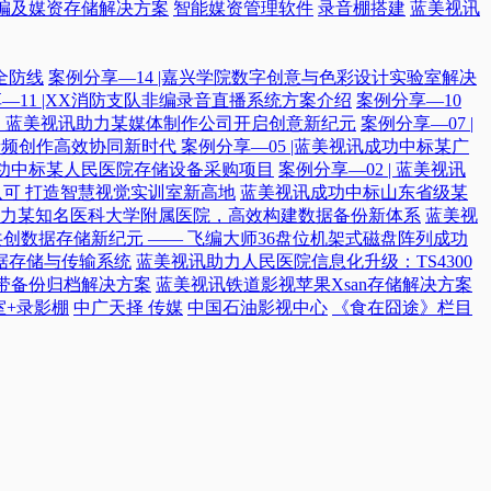
编及媒资存储解决方案
智能媒资管理软件
录音棚搭建
蓝美视讯
全防线
案例分享—14 |嘉兴学院数字创意与色彩设计实验室解决
—11 |XX消防支队非编录音直播系统方案介绍
案例分享—10
付，蓝美视讯助力某媒体制作公司开启创意新纪元
案例分享—07 |
院音频创作高效协同新时代​
案例分享—05 |蓝美视讯成功中标某广
讯成功中标某人民医院存储设备采购项目
案例分享—02 | 蓝美视讯
可 打造智慧视觉实训室新高地
蓝美视讯成功中标山东省级某
力某知名医科大学附属医院，高效构建数据备份新体系
蓝美视
共创数据存储新纪元 —— 飞编大师36盘位机架式磁盘阵列成功
据存储与传输系统
蓝美视讯助力人民医院信息化升级：TS4300
磁带备份归档解决方案
蓝美视讯铁道影视苹果Xsan存储解决方案
室+录影棚
中广天择 传媒
中国石油影视中心
《食在囧途》栏目