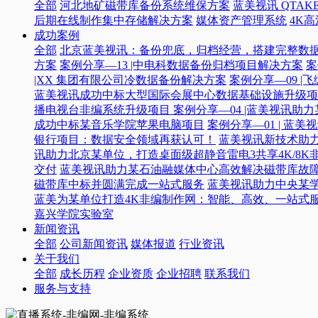
全部
河北地矿磁带库备份系统维保方案
蓝美视讯 QTAKE
后期在线制作集中存储解决方案
媒体资产管理系统
4K
成功案例
全部
北京蓝美视讯：备份兜底，归档经营，搭建完整数
方案
案例分享—13 |中电科数据备份归档项目解决方案
案
|XX 集团有限公司冷数据备份解决方案
案例分享—09 
蓝美视讯成功中标大型国际会展中心数据基础设施升级项
播电视台非编系统升级项目​
案例分享—04 |蓝美视讯助
成功中标某音乐学院苹果电脑项目
案例分享—01 | 
银行项目：数据安全领域再获认可！
蓝美视讯新技术助力
讯助力北京某单位，打造桌面级超静音雷电3共享4K/8K
交付
蓝美视讯助力某石油融媒体中心高效解决磁带库故
磁带库中标并圆满完成一站式服务
蓝美视讯助力中央某
蓝美为某单位打造4K非编制作网：智能、高效、一站式
嘉兴学院实验室
新闻资讯
全部
公司新闻资讯
媒体报道
行业资讯
关于我们
全部
成长历程
企业资质
企业招聘
联系我们
服务与支持