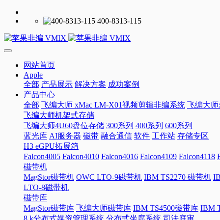
400-8313-115
网站首页
Apple
全部
产品展示
解决方案
成功案例
产品中心
全部
飞编大师 xMac LM-X01视频剪辑非编系统
飞编大师x
飞编大师机架式存储
飞编大师4U60盘位存储
300系列
400系列
600系列
蓝光库
AI服务器
磁带
融合通信
软件
工作站
存储专区
H3 eGPU拓展箱
Falcon4005
Falcon4010
Falcon4016
Falcon4109
Falcon4118
磁带机
MagStor磁带机
OWC LTO-9磁带机
IBM TS2270 磁带机
I
LTO-8磁带机
磁带库
MagStor磁带库
飞编大师磁带库
IBM TS4500磁带库
IBM
8 k分布式媒资管理系统
分布式坐席系统
司法庭审