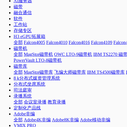
AI服务器
磁带
融合通信
软件
工作站
存储专区
H3 eGPU拓展箱
全部
Falcon4005
Falcon4010
Falcon4016
Falcon4109
Falcon
磁带机
全部
MagStor磁带机
OWC LTO-9磁带机
IBM TS2270 磁
PowerVault LTO-8磁带机
磁带库
全部
MagStor磁带库
飞编大师磁带库
IBM TS4500磁带库
8 k分布式媒资管理系统
分布式坐席系统
司法庭审
录播系统
全部
会议室录播
教育录播
定制化产品线
Adobe非编
全部
Adobe4K非编
Adobe8K非编
Adobe移动非编
VMIX PRO