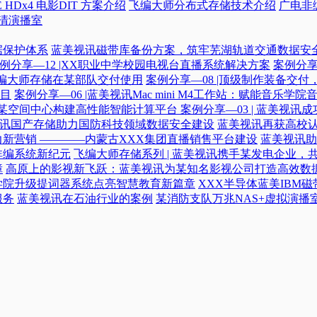
 HDx4 电影DIT 方案介绍
飞编大师分布式存储技术介绍
广电非
高清演播室
据保护体系
蓝美视讯磁带库备份方案，筑牢芜湖轨道交通数据安
例分享—12 |XX职业中学校园电视台直播系统解决方案
案例分享
|飞编大师存储在某部队交付使用
案例分享—08 |顶级制作装备交
目
案例分享—06 |蓝美视讯Mac mini M4工作站：赋能音乐学
力某空间中心构建高性能智能计算平台​
案例分享—03 | 蓝美视
蓝美视讯国产存储助力国防科技领域数据安全建设
蓝美视讯再获高校认
新营销 ————内蒙古XXX集团直播销售平台建设
蓝美视讯助
非编系统新纪元
飞编大师存储系列 | 蓝美视讯携手某发电企业，
障
高原上的影视新飞跃：蓝美视讯为某知名影视公司打造高效数
学院升级提词器系统点亮智慧教育新篇章
XXX半导体蓝美IBM
服务
蓝美视讯在石油行业的案例
某消防支队万兆NAS+虚拟演播