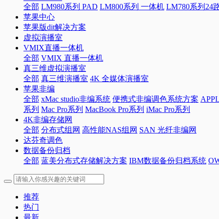
全部
LM980系列 PAD
LM800系列 一体机
LM780系列2
苹果中心
苹果版dit解决方案
虚拟演播室
VMIX直播一体机
全部
VMIX 直播一体机
真三维虚拟演播室
全部
真三维演播室
4K 全媒体演播室
苹果非编
全部
xMac studio非编系统
便携式非编调色系统方案
APP
系列
Mac Pro系列
MacBook Pro系列
iMac Pro系列
4K非编存储网
全部
分布式组网
高性能NAS组网
SAN 光纤非编网
达芬奇调色
数据备份归档
全部
蓝美分布式存储解决方案
IBM数据备份归档系统
O
推荐
热门
最新