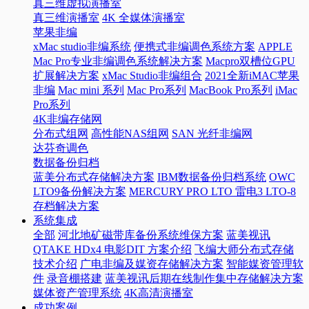
真三维虚拟演播室
真三维演播室
4K 全媒体演播室
苹果非编
xMac studio非编系统
便携式非编调色系统方案
APPLE
Mac Pro专业非编调色系统解决方案
Macpro双槽位GPU
扩展解决方案
xMac Studio非编组合
2021全新iMAC苹果
非编
Mac mini 系列
Mac Pro系列
MacBook Pro系列
iMac
Pro系列
4K非编存储网
分布式组网
高性能NAS组网
SAN 光纤非编网
达芬奇调色
数据备份归档
蓝美分布式存储解决方案
IBM数据备份归档系统
OWC
LTO9备份解决方案
MERCURY PRO LTO 雷电3 LTO-8
存档解决方案
系统集成
全部
河北地矿磁带库备份系统维保方案
蓝美视讯
QTAKE HDx4 电影DIT 方案介绍
飞编大师分布式存储
技术介绍
广电非编及媒资存储解决方案
智能媒资管理软
件
录音棚搭建
蓝美视讯后期在线制作集中存储解决方案
媒体资产管理系统
4K高清演播室
成功案例