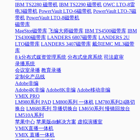
IBM TS2280 磁带机
IBM TS2290 磁带机
OWC LTO-8雷
电3磁带机
PowerVault LTO-6磁带机
PowerVault LTO-7磁
带机
PowerVault LTO-8磁带机
磁带库
MagStor磁带库
飞编大师磁带库
IBM TS4500磁带库
IBM
TS4300磁带库
LANDERS 6807磁带库
LANDERS 2U
LTO磁带库
LANDERS 3407磁带库
戴尔EMC ML3磁带
库
8 k分布式媒资管理系统
分布式坐席系统
司法庭审
录播系统
会议室录播
教育录播
定制化产品线
Adobe非编
Adobe4K非编
Adobe8K非编
Adobe移动非编
VMIX PRO
LM980系列 PAD
LM800系列 一体机
LM780系列24路切
换台
LM680系列 导播切换台
LM650系列 慢镜回放台
LM510A系列
苹果中心
苹果版dit解决方案
虚拟演播室
VMIX直播一体机
VMIX 直播一体机