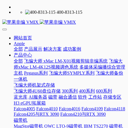
400-8313-115
网站首页
Apple
全部
产品展示
解决方案
成功案例
产品中心
全部
飞编大师 xMac LM-X01视频剪辑非编系统
飞编大
师xMac LM-4K12S视频调色系统
多媒体采编播综合管理
主机
Pegasus系列
飞编大师SYMPLY系列
飞编大师备份
一体机
飞编大师机架式存储
飞编大师4U60盘位存储
300系列
400系列
600系列
蓝光库
AI服务器
磁带
融合通信
软件
工作站
存储专区
H3 eGPU拓展箱
Falcon4005
Falcon4010
Falcon4016
Falcon4109
Falcon4118
Falcon4205与RTX 3090
Falcon4210与RTX 3090
磁带机
MagStor磁带机
OWC LTO-9磁带机
IBM TS2270 磁带机