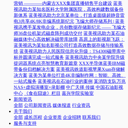
营销 ————内蒙古XXX集团直播销售平台建设
蓝美
视讯助力某知名医科大学附属医院，高效构建数据备份
新体系
蓝美视讯助力北京某单位，打造桌面级超静音雷
电3共享4K/8K非编系统新纪元
飞编大师存储系列 | 蓝美
视讯携手某发电企业，共创数据存储新纪元 —— 飞编大
师36盘位机架式磁盘阵列成功交付
蓝美视讯助力某石油
融媒体中心高效解决磁带库故障
高原上的影视新飞跃：
蓝美视讯为某知名影视公司打造高效数据存储与传输系
统
蓝美视讯助力人民医院信息化升级：TS4300磁带库中
标并圆满完成一站式服务
蓝美视讯助力中央某学院升级
提词器系统点亮智慧教育新篇章
XXX半导体蓝美IBM磁
带备份归档解决方案
蓝美视讯铁道影视苹果Xsan存储解
决方案
蓝美为某单位打造4K非编制作网：智能、高效、
一站式服务
蓝美视讯在石油行业的案例
某消防支队万兆
NAS+虚拟演播室+录影棚
中广天择 传媒
中国石油影视
中心
《食在囧途》栏目
嘉兴学院实验室
新闻资讯
全部
公司新闻资讯
媒体报道
行业资讯
关于我们
全部
成长历程
企业资质
企业招聘
联系我们
服务与支持