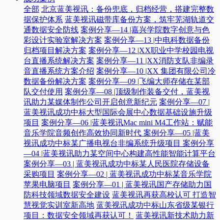
全部
北京蓝美视讯：备份兜底，归档经营，搭建完整数
据保护体系
蓝美视讯磁带库备份方案，筑牢芜湖轨道交
通数据安全防线
案例分享—14 |嘉兴学院数字创意与色
彩设计实验室解决方案
案例分享—13 |中电科数据备份
归档项目解决方案
案例分享—12 |XX职业中学校园电视
台直播系统解决方案
案例分享—11 |XX消防支队非编录
音直播系统方案介绍
案例分享—10 |XX 集团有限公司冷
数据备份解决方案
案例分享—09 |飞编大师存储在某部
队交付使用
案例分享—08 |顶级制作装备交付，蓝美视
讯助力某媒体制作公司开启创意新纪元
案例分享—07 |
蓝美视讯成功中标大型国际会展中心数据基础设施升级
项目
案例分享—06 |蓝美视讯Mac mini M4工作站：赋能
音乐学院音频创作高效协同新时代​
案例分享—05 |蓝美
视讯成功中标某广播电视台非编系统升级项目​
案例分享
—04 |蓝美视讯助力某空间中心构建高性能智能计算平台​
案例分享—03 | 蓝美视讯成功中标某人民医院存储设备
采购项目
案例分享—02 | 蓝美视讯成功中标某音乐学院
苹果电脑项目
案例分享—01 | 蓝美视讯国产存储助力国
防科技领域数据安全建设
蓝美视讯再获高校认可 打造智
慧视觉实训室新高地
蓝美视讯成功中标山东省级某银行
项目：数据安全领域再获认可！
蓝美视讯新技术助力新