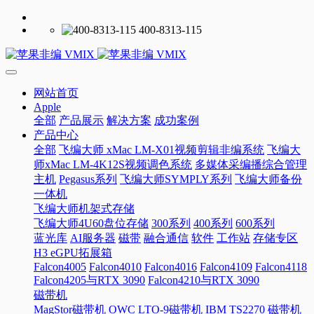
400-8313-115
网站首页
Apple
全部
产品展示
解决方案
成功案例
产品中心
全部
飞编大师 xMac LM-X01视频剪辑非编系统
飞编大
师xMac LM-4K12S视频调色系统
多媒体采编播综合管理
主机
Pegasus系列
飞编大师SYMPLY系列
飞编大师备份
一体机
飞编大师机架式存储
飞编大师4U60盘位存储
300系列
400系列
600系列
蓝光库
AI服务器
磁带
融合通信
软件
工作站
存储专区
H3 eGPU拓展箱
Falcon4005
Falcon4010
Falcon4016
Falcon4109
Falcon4118
Falcon4205与RTX 3090
Falcon4210与RTX 3090
磁带机
MagStor磁带机
OWC LTO-9磁带机
IBM TS2270 磁带机