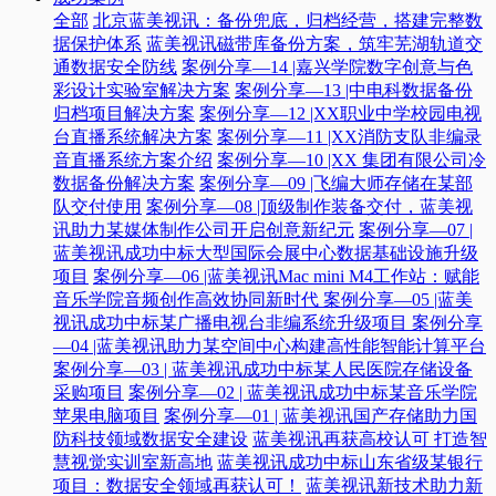
全部
北京蓝美视讯：备份兜底，归档经营，搭建完整数
据保护体系
蓝美视讯磁带库备份方案，筑牢芜湖轨道交
通数据安全防线
案例分享—14 |嘉兴学院数字创意与色
彩设计实验室解决方案
案例分享—13 |中电科数据备份
归档项目解决方案
案例分享—12 |XX职业中学校园电视
台直播系统解决方案
案例分享—11 |XX消防支队非编录
音直播系统方案介绍
案例分享—10 |XX 集团有限公司冷
数据备份解决方案
案例分享—09 |飞编大师存储在某部
队交付使用
案例分享—08 |顶级制作装备交付，蓝美视
讯助力某媒体制作公司开启创意新纪元
案例分享—07 |
蓝美视讯成功中标大型国际会展中心数据基础设施升级
项目
案例分享—06 |蓝美视讯Mac mini M4工作站：赋能
音乐学院音频创作高效协同新时代​
案例分享—05 |蓝美
视讯成功中标某广播电视台非编系统升级项目​
案例分享
—04 |蓝美视讯助力某空间中心构建高性能智能计算平台​
案例分享—03 | 蓝美视讯成功中标某人民医院存储设备
采购项目
案例分享—02 | 蓝美视讯成功中标某音乐学院
苹果电脑项目
案例分享—01 | 蓝美视讯国产存储助力国
防科技领域数据安全建设
蓝美视讯再获高校认可 打造智
慧视觉实训室新高地
蓝美视讯成功中标山东省级某银行
项目：数据安全领域再获认可！
蓝美视讯新技术助力新