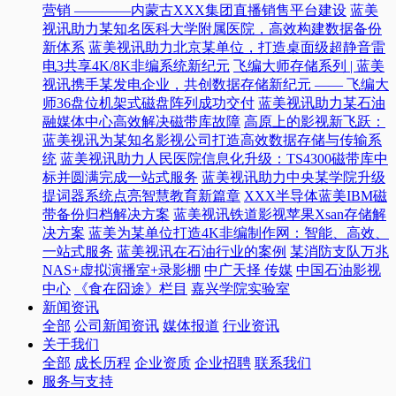
营销 ————内蒙古XXX集团直播销售平台建设
蓝美
视讯助力某知名医科大学附属医院，高效构建数据备份
新体系
蓝美视讯助力北京某单位，打造桌面级超静音雷
电3共享4K/8K非编系统新纪元
飞编大师存储系列 | 蓝美
视讯携手某发电企业，共创数据存储新纪元 —— 飞编大
师36盘位机架式磁盘阵列成功交付
蓝美视讯助力某石油
融媒体中心高效解决磁带库故障
高原上的影视新飞跃：
蓝美视讯为某知名影视公司打造高效数据存储与传输系
统
蓝美视讯助力人民医院信息化升级：TS4300磁带库中
标并圆满完成一站式服务
蓝美视讯助力中央某学院升级
提词器系统点亮智慧教育新篇章
XXX半导体蓝美IBM磁
带备份归档解决方案
蓝美视讯铁道影视苹果Xsan存储解
决方案
蓝美为某单位打造4K非编制作网：智能、高效、
一站式服务
蓝美视讯在石油行业的案例
某消防支队万兆
NAS+虚拟演播室+录影棚
中广天择 传媒
中国石油影视
中心
《食在囧途》栏目
嘉兴学院实验室
新闻资讯
全部
公司新闻资讯
媒体报道
行业资讯
关于我们
全部
成长历程
企业资质
企业招聘
联系我们
服务与支持