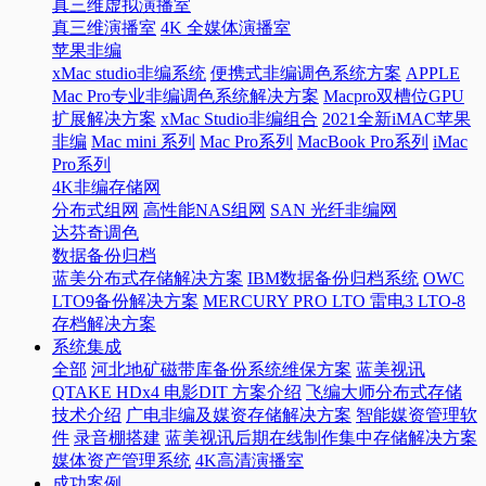
真三维虚拟演播室
真三维演播室
4K 全媒体演播室
苹果非编
xMac studio非编系统
便携式非编调色系统方案
APPLE
Mac Pro专业非编调色系统解决方案
Macpro双槽位GPU
扩展解决方案
xMac Studio非编组合
2021全新iMAC苹果
非编
Mac mini 系列
Mac Pro系列
MacBook Pro系列
iMac
Pro系列
4K非编存储网
分布式组网
高性能NAS组网
SAN 光纤非编网
达芬奇调色
数据备份归档
蓝美分布式存储解决方案
IBM数据备份归档系统
OWC
LTO9备份解决方案
MERCURY PRO LTO 雷电3 LTO-8
存档解决方案
系统集成
全部
河北地矿磁带库备份系统维保方案
蓝美视讯
QTAKE HDx4 电影DIT 方案介绍
飞编大师分布式存储
技术介绍
广电非编及媒资存储解决方案
智能媒资管理软
件
录音棚搭建
蓝美视讯后期在线制作集中存储解决方案
媒体资产管理系统
4K高清演播室
成功案例