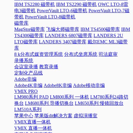
IBM TS2280 磁带机
IBM TS2290 磁带机
OWC LTO-8雷
电3磁带机
PowerVault LTO-6磁带机
PowerVault LTO-7磁
带机
PowerVault LTO-8磁带机
磁带库
MagStor磁带库
飞编大师磁带库
IBM TS4500磁带库
IBM
TS4300磁带库
LANDERS 6807磁带库
LANDERS 2U
LTO磁带库
LANDERS 3407磁带库
戴尔EMC ML3磁带
库
8 k分布式媒资管理系统
分布式坐席系统
司法庭审
录播系统
会议室录播
教育录播
定制化产品线
Adobe非编
Adobe4K非编
Adobe8K非编
Adobe移动非编
VMIX PRO
LM980系列 PAD
LM800系列 一体机
LM780系列24路切
换台
LM680系列 导播切换台
LM650系列 慢镜回放台
LM510A系列
苹果中心
苹果版dit解决方案
虚拟演播室
VMIX直播一体机
VMIX 直播一体机