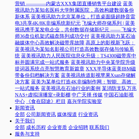
营销 ————内蒙古XXX集团直播销售平台建设
蓝美
视讯助力某知名医科大学附属医院，高效构建数据备份
新体系
蓝美视讯助力北京某单位，打造桌面级超静音雷
电3共享4K/8K非编系统新纪元
飞编大师存储系列 | 蓝美
视讯携手某发电企业，共创数据存储新纪元 —— 飞编大
师36盘位机架式磁盘阵列成功交付
蓝美视讯助力某石油
融媒体中心高效解决磁带库故障
高原上的影视新飞跃：
蓝美视讯为某知名影视公司打造高效数据存储与传输系
统
蓝美视讯助力人民医院信息化升级：TS4300磁带库中
标并圆满完成一站式服务
蓝美视讯助力中央某学院升级
提词器系统点亮智慧教育新篇章
XXX半导体蓝美IBM磁
带备份归档解决方案
蓝美视讯铁道影视苹果Xsan存储解
决方案
蓝美为某单位打造4K非编制作网：智能、高效、
一站式服务
蓝美视讯在石油行业的案例
某消防支队万兆
NAS+虚拟演播室+录影棚
中广天择 传媒
中国石油影视
中心
《食在囧途》栏目
嘉兴学院实验室
新闻资讯
全部
公司新闻资讯
媒体报道
行业资讯
关于我们
全部
成长历程
企业资质
企业招聘
联系我们
服务与支持