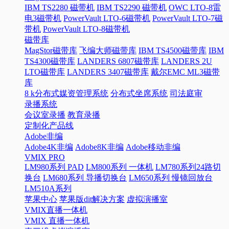
IBM TS2280 磁带机
IBM TS2290 磁带机
OWC LTO-8雷
电3磁带机
PowerVault LTO-6磁带机
PowerVault LTO-7磁
带机
PowerVault LTO-8磁带机
磁带库
MagStor磁带库
飞编大师磁带库
IBM TS4500磁带库
IBM
TS4300磁带库
LANDERS 6807磁带库
LANDERS 2U
LTO磁带库
LANDERS 3407磁带库
戴尔EMC ML3磁带
库
8 k分布式媒资管理系统
分布式坐席系统
司法庭审
录播系统
会议室录播
教育录播
定制化产品线
Adobe非编
Adobe4K非编
Adobe8K非编
Adobe移动非编
VMIX PRO
LM980系列 PAD
LM800系列 一体机
LM780系列24路切
换台
LM680系列 导播切换台
LM650系列 慢镜回放台
LM510A系列
苹果中心
苹果版dit解决方案
虚拟演播室
VMIX直播一体机
VMIX 直播一体机