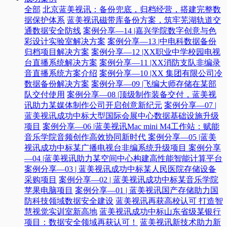
全部
北京蓝美视讯：备份兜底，归档经营，搭建完整数
据保护体系
蓝美视讯磁带库备份方案，筑牢芜湖轨道交
通数据安全防线
案例分享—14 |嘉兴学院数字创意与色
彩设计实验室解决方案
案例分享—13 |中电科数据备份
归档项目解决方案
案例分享—12 |XX职业中学校园电视
台直播系统解决方案
案例分享—11 |XX消防支队非编录
音直播系统方案介绍
案例分享—10 |XX 集团有限公司冷
数据备份解决方案
案例分享—09 |飞编大师存储在某部
队交付使用
案例分享—08 |顶级制作装备交付，蓝美视
讯助力某媒体制作公司开启创意新纪元
案例分享—07 |
蓝美视讯成功中标大型国际会展中心数据基础设施升级
项目
案例分享—06 |蓝美视讯Mac mini M4工作站：赋能
音乐学院音频创作高效协同新时代​
案例分享—05 |蓝美
视讯成功中标某广播电视台非编系统升级项目​
案例分享
—04 |蓝美视讯助力某空间中心构建高性能智能计算平台​
案例分享—03 | 蓝美视讯成功中标某人民医院存储设备
采购项目
案例分享—02 | 蓝美视讯成功中标某音乐学院
苹果电脑项目
案例分享—01 | 蓝美视讯国产存储助力国
防科技领域数据安全建设
蓝美视讯再获高校认可 打造智
慧视觉实训室新高地
蓝美视讯成功中标山东省级某银行
项目：数据安全领域再获认可！
蓝美视讯新技术助力新