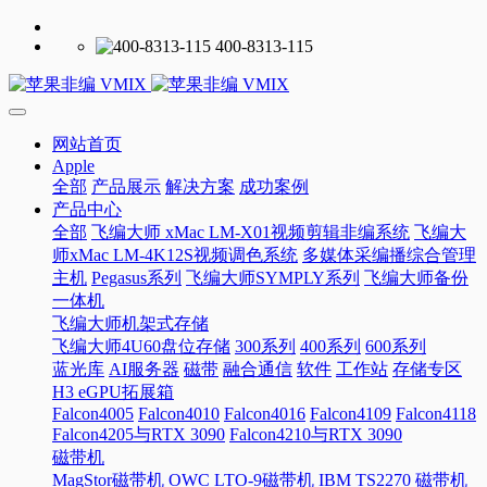
400-8313-115
网站首页
Apple
全部
产品展示
解决方案
成功案例
产品中心
全部
飞编大师 xMac LM-X01视频剪辑非编系统
飞编大
师xMac LM-4K12S视频调色系统
多媒体采编播综合管理
主机
Pegasus系列
飞编大师SYMPLY系列
飞编大师备份
一体机
飞编大师机架式存储
飞编大师4U60盘位存储
300系列
400系列
600系列
蓝光库
AI服务器
磁带
融合通信
软件
工作站
存储专区
H3 eGPU拓展箱
Falcon4005
Falcon4010
Falcon4016
Falcon4109
Falcon4118
Falcon4205与RTX 3090
Falcon4210与RTX 3090
磁带机
MagStor磁带机
OWC LTO-9磁带机
IBM TS2270 磁带机