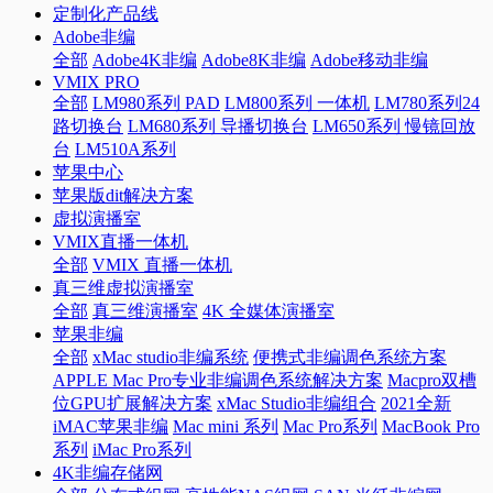
定制化产品线
Adobe非编
全部
Adobe4K非编
Adobe8K非编
Adobe移动非编
VMIX PRO
全部
LM980系列 PAD
LM800系列 一体机
LM780系列24
路切换台
LM680系列 导播切换台
LM650系列 慢镜回放
台
LM510A系列
苹果中心
苹果版dit解决方案
虚拟演播室
VMIX直播一体机
全部
VMIX 直播一体机
真三维虚拟演播室
全部
真三维演播室
4K 全媒体演播室
苹果非编
全部
xMac studio非编系统
便携式非编调色系统方案
APPLE Mac Pro专业非编调色系统解决方案
Macpro双槽
位GPU扩展解决方案
xMac Studio非编组合
2021全新
iMAC苹果非编
Mac mini 系列
Mac Pro系列
MacBook Pro
系列
iMac Pro系列
4K非编存储网