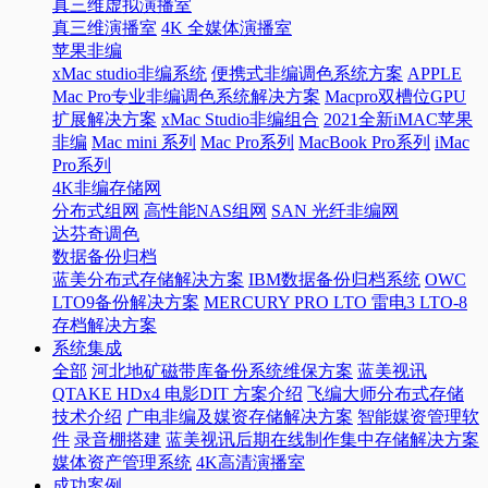
真三维虚拟演播室
真三维演播室
4K 全媒体演播室
苹果非编
xMac studio非编系统
便携式非编调色系统方案
APPLE
Mac Pro专业非编调色系统解决方案
Macpro双槽位GPU
扩展解决方案
xMac Studio非编组合
2021全新iMAC苹果
非编
Mac mini 系列
Mac Pro系列
MacBook Pro系列
iMac
Pro系列
4K非编存储网
分布式组网
高性能NAS组网
SAN 光纤非编网
达芬奇调色
数据备份归档
蓝美分布式存储解决方案
IBM数据备份归档系统
OWC
LTO9备份解决方案
MERCURY PRO LTO 雷电3 LTO-8
存档解决方案
系统集成
全部
河北地矿磁带库备份系统维保方案
蓝美视讯
QTAKE HDx4 电影DIT 方案介绍
飞编大师分布式存储
技术介绍
广电非编及媒资存储解决方案
智能媒资管理软
件
录音棚搭建
蓝美视讯后期在线制作集中存储解决方案
媒体资产管理系统
4K高清演播室
成功案例