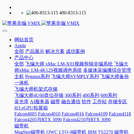
400-8313-115
网站首页
Apple
全部
产品展示
解决方案
成功案例
产品中心
全部
飞编大师 xMac LM-X01视频剪辑非编系统
飞编大
师xMac LM-4K12S视频调色系统
多媒体采编播综合管理
主机
Pegasus系列
飞编大师SYMPLY系列
飞编大师备份
一体机
飞编大师机架式存储
飞编大师4U60盘位存储
300系列
400系列
600系列
蓝光库
AI服务器
磁带
融合通信
软件
工作站
存储专区
H3 eGPU拓展箱
Falcon4005
Falcon4010
Falcon4016
Falcon4109
Falcon4118
Falcon4205与RTX 3090
Falcon4210与RTX 3090
磁带机
MagStor磁带机
OWC LTO-9磁带机
IBM TS2270 磁带机