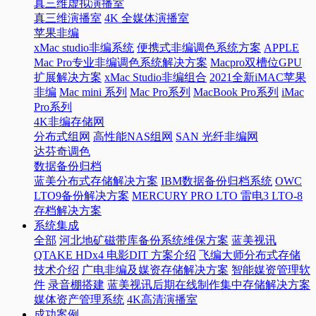
真三维虚拟演播室
真三维演播室
4K 全媒体演播室
苹果非编
xMac studio非编系统
便携式非编调色系统方案
APPLE
Mac Pro专业非编调色系统解决方案
Macpro双槽位GPU
扩展解决方案
xMac Studio非编组合
2021全新iMAC苹果
非编
Mac mini 系列
Mac Pro系列
MacBook Pro系列
iMac
Pro系列
4K非编存储网
分布式组网
高性能NAS组网
SAN 光纤非编网
达芬奇调色
数据备份归档
蓝美分布式存储解决方案
IBM数据备份归档系统
OWC
LTO9备份解决方案
MERCURY PRO LTO 雷电3 LTO-8
存档解决方案
系统集成
全部
河北地矿磁带库备份系统维保方案
蓝美视讯
QTAKE HDx4 电影DIT 方案介绍
飞编大师分布式存储
技术介绍
广电非编及媒资存储解决方案
智能媒资管理软
件
录音棚搭建
蓝美视讯后期在线制作集中存储解决方案
媒体资产管理系统
4K高清演播室
成功案例