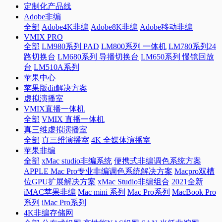
定制化产品线
Adobe非编
全部
Adobe4K非编
Adobe8K非编
Adobe移动非编
VMIX PRO
全部
LM980系列 PAD
LM800系列 一体机
LM780系列24
路切换台
LM680系列 导播切换台
LM650系列 慢镜回放
台
LM510A系列
苹果中心
苹果版dit解决方案
虚拟演播室
VMIX直播一体机
全部
VMIX 直播一体机
真三维虚拟演播室
全部
真三维演播室
4K 全媒体演播室
苹果非编
全部
xMac studio非编系统
便携式非编调色系统方案
APPLE Mac Pro专业非编调色系统解决方案
Macpro双槽
位GPU扩展解决方案
xMac Studio非编组合
2021全新
iMAC苹果非编
Mac mini 系列
Mac Pro系列
MacBook Pro
系列
iMac Pro系列
4K非编存储网