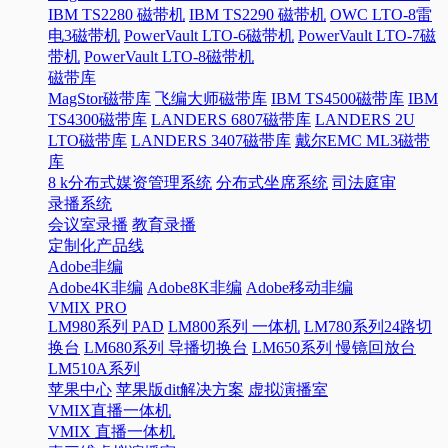
IBM TS2280 磁带机
IBM TS2290 磁带机
OWC LTO-8雷
电3磁带机
PowerVault LTO-6磁带机
PowerVault LTO-7磁
带机
PowerVault LTO-8磁带机
磁带库
MagStor磁带库
飞编大师磁带库
IBM TS4500磁带库
IBM
TS4300磁带库
LANDERS 6807磁带库
LANDERS 2U
LTO磁带库
LANDERS 3407磁带库
戴尔EMC ML3磁带
库
8 k分布式媒资管理系统
分布式坐席系统
司法庭审
录播系统
会议室录播
教育录播
定制化产品线
Adobe非编
Adobe4K非编
Adobe8K非编
Adobe移动非编
VMIX PRO
LM980系列 PAD
LM800系列 一体机
LM780系列24路切
换台
LM680系列 导播切换台
LM650系列 慢镜回放台
LM510A系列
苹果中心
苹果版dit解决方案
虚拟演播室
VMIX直播一体机
VMIX 直播一体机