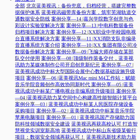
全部
北京蓝美视讯：备份兜底，归档经营，搭建完整数
据保护体系
蓝美视讯磁带库备份方案，筑牢芜湖轨道交
通数据安全防线
案例分享—14 |嘉兴学院数字创意与色
彩设计实验室解决方案
案例分享—13 |中电科数据备份
归档项目解决方案
案例分享—12 |XX职业中学校园电视
台直播系统解决方案
案例分享—11 |XX消防支队非编录
音直播系统方案介绍
案例分享—10 |XX 集团有限公司冷
数据备份解决方案
案例分享—09 |飞编大师存储在某部
队交付使用
案例分享—08 |顶级制作装备交付，蓝美视
讯助力某媒体制作公司开启创意新纪元
案例分享—07 |
蓝美视讯成功中标大型国际会展中心数据基础设施升级
项目
案例分享—06 |蓝美视讯Mac mini M4工作站：赋能
音乐学院音频创作高效协同新时代​
案例分享—05 |蓝美
视讯成功中标某广播电视台非编系统升级项目​
案例分享
—04 |蓝美视讯助力某空间中心构建高性能智能计算平台​
案例分享—03 | 蓝美视讯成功中标某人民医院存储设备
采购项目
案例分享—02 | 蓝美视讯成功中标某音乐学院
苹果电脑项目
案例分享—01 | 蓝美视讯国产存储助力国
防科技领域数据安全建设
蓝美视讯再获高校认可 打造智
慧视觉实训室新高地
蓝美视讯成功中标山东省级某银行
项目：数据安全领域再获认可！
蓝美视讯新技术助力新