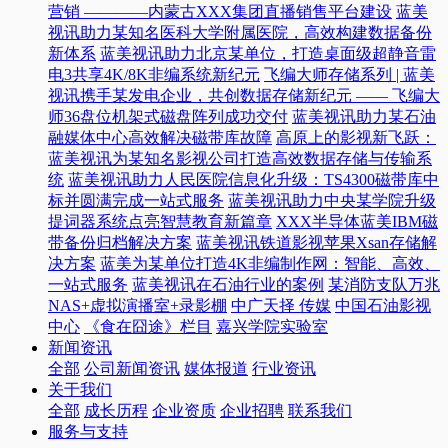
营销 ————内蒙古XXX集团直播销售平台建设
蓝美
视讯助力某知名医科大学附属医院，高效构建数据备份
新体系
蓝美视讯助力北京某单位，打造桌面级超静音雷
电3共享4K/8K非编系统新纪元
飞编大师存储系列 | 蓝美
视讯携手某发电企业，共创数据存储新纪元 —— 飞编大
师36盘位机架式磁盘阵列成功交付
蓝美视讯助力某石油
融媒体中心高效解决磁带库故障
高原上的影视新飞跃：
蓝美视讯为某知名影视公司打造高效数据存储与传输系
统
蓝美视讯助力人民医院信息化升级：TS4300磁带库中
标并圆满完成一站式服务
蓝美视讯助力中央某学院升级
提词器系统点亮智慧教育新篇章
XXX半导体蓝美IBM磁
带备份归档解决方案
蓝美视讯铁道影视苹果Xsan存储解
决方案
蓝美为某单位打造4K非编制作网：智能、高效、
一站式服务
蓝美视讯在石油行业的案例
某消防支队万兆
NAS+虚拟演播室+录影棚
中广天择 传媒
中国石油影视
中心
《食在囧途》栏目
嘉兴学院实验室
新闻资讯
全部
公司新闻资讯
媒体报道
行业资讯
关于我们
全部
成长历程
企业资质
企业招聘
联系我们
服务与支持