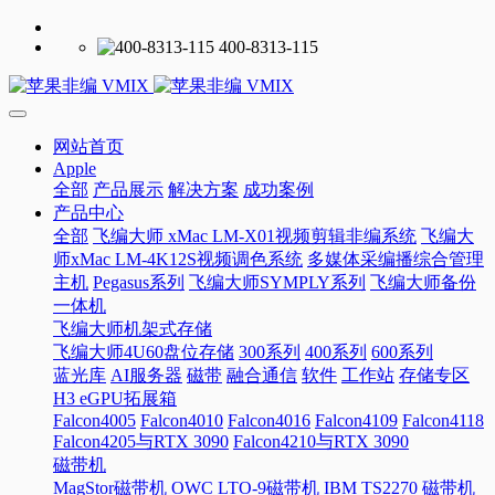
400-8313-115
网站首页
Apple
全部
产品展示
解决方案
成功案例
产品中心
全部
飞编大师 xMac LM-X01视频剪辑非编系统
飞编大
师xMac LM-4K12S视频调色系统
多媒体采编播综合管理
主机
Pegasus系列
飞编大师SYMPLY系列
飞编大师备份
一体机
飞编大师机架式存储
飞编大师4U60盘位存储
300系列
400系列
600系列
蓝光库
AI服务器
磁带
融合通信
软件
工作站
存储专区
H3 eGPU拓展箱
Falcon4005
Falcon4010
Falcon4016
Falcon4109
Falcon4118
Falcon4205与RTX 3090
Falcon4210与RTX 3090
磁带机
MagStor磁带机
OWC LTO-9磁带机
IBM TS2270 磁带机