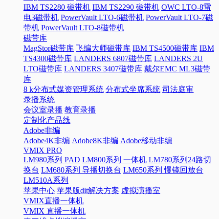
IBM TS2280 磁带机
IBM TS2290 磁带机
OWC LTO-8雷
电3磁带机
PowerVault LTO-6磁带机
PowerVault LTO-7磁
带机
PowerVault LTO-8磁带机
磁带库
MagStor磁带库
飞编大师磁带库
IBM TS4500磁带库
IBM
TS4300磁带库
LANDERS 6807磁带库
LANDERS 2U
LTO磁带库
LANDERS 3407磁带库
戴尔EMC ML3磁带
库
8 k分布式媒资管理系统
分布式坐席系统
司法庭审
录播系统
会议室录播
教育录播
定制化产品线
Adobe非编
Adobe4K非编
Adobe8K非编
Adobe移动非编
VMIX PRO
LM980系列 PAD
LM800系列 一体机
LM780系列24路切
换台
LM680系列 导播切换台
LM650系列 慢镜回放台
LM510A系列
苹果中心
苹果版dit解决方案
虚拟演播室
VMIX直播一体机
VMIX 直播一体机