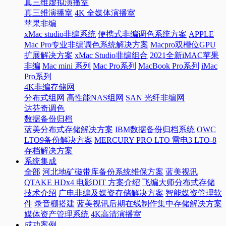
真三维虚拟演播室
真三维演播室
4K 全媒体演播室
苹果非编
xMac studio非编系统
便携式非编调色系统方案
APPLE
Mac Pro专业非编调色系统解决方案
Macpro双槽位GPU
扩展解决方案
xMac Studio非编组合
2021全新iMAC苹果
非编
Mac mini 系列
Mac Pro系列
MacBook Pro系列
iMac
Pro系列
4K非编存储网
分布式组网
高性能NAS组网
SAN 光纤非编网
达芬奇调色
数据备份归档
蓝美分布式存储解决方案
IBM数据备份归档系统
OWC
LTO9备份解决方案
MERCURY PRO LTO 雷电3 LTO-8
存档解决方案
系统集成
全部
河北地矿磁带库备份系统维保方案
蓝美视讯
QTAKE HDx4 电影DIT 方案介绍
飞编大师分布式存储
技术介绍
广电非编及媒资存储解决方案
智能媒资管理软
件
录音棚搭建
蓝美视讯后期在线制作集中存储解决方案
媒体资产管理系统
4K高清演播室
成功案例