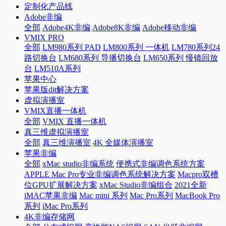
定制化产品线
Adobe非编
全部
Adobe4K非编
Adobe8K非编
Adobe移动非编
VMIX PRO
全部
LM980系列 PAD
LM800系列 一体机
LM780系列24
路切换台
LM680系列 导播切换台
LM650系列 慢镜回放
台
LM510A系列
苹果中心
苹果版dit解决方案
虚拟演播室
VMIX直播一体机
全部
VMIX 直播一体机
真三维虚拟演播室
全部
真三维演播室
4K 全媒体演播室
苹果非编
全部
xMac studio非编系统
便携式非编调色系统方案
APPLE Mac Pro专业非编调色系统解决方案
Macpro双槽
位GPU扩展解决方案
xMac Studio非编组合
2021全新
iMAC苹果非编
Mac mini 系列
Mac Pro系列
MacBook Pro
系列
iMac Pro系列
4K非编存储网