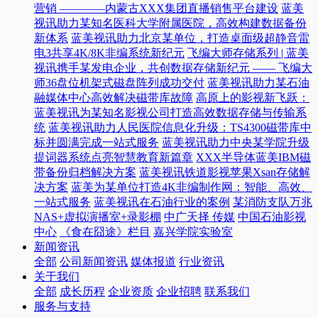
营销 ————内蒙古XXX集团直播销售平台建设
蓝美
视讯助力某知名医科大学附属医院，高效构建数据备份
新体系
蓝美视讯助力北京某单位，打造桌面级超静音雷
电3共享4K/8K非编系统新纪元
飞编大师存储系列 | 蓝美
视讯携手某发电企业，共创数据存储新纪元 —— 飞编大
师36盘位机架式磁盘阵列成功交付
蓝美视讯助力某石油
融媒体中心高效解决磁带库故障
高原上的影视新飞跃：
蓝美视讯为某知名影视公司打造高效数据存储与传输系
统
蓝美视讯助力人民医院信息化升级：TS4300磁带库中
标并圆满完成一站式服务
蓝美视讯助力中央某学院升级
提词器系统点亮智慧教育新篇章
XXX半导体蓝美IBM磁
带备份归档解决方案
蓝美视讯铁道影视苹果Xsan存储解
决方案
蓝美为某单位打造4K非编制作网：智能、高效、
一站式服务
蓝美视讯在石油行业的案例
某消防支队万兆
NAS+虚拟演播室+录影棚
中广天择 传媒
中国石油影视
中心
《食在囧途》栏目
嘉兴学院实验室
新闻资讯
全部
公司新闻资讯
媒体报道
行业资讯
关于我们
全部
成长历程
企业资质
企业招聘
联系我们
服务与支持