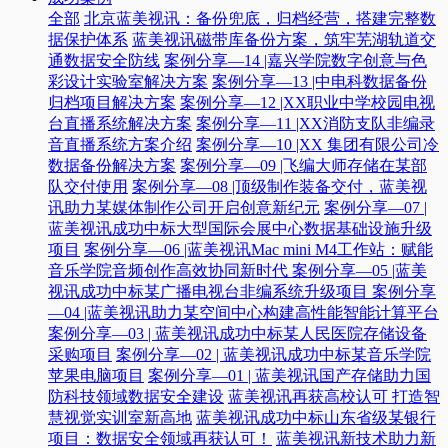
全部
北京蓝美视讯：备份兜底，归档经营，搭建完整数
据保护体系
蓝美视讯磁带库备份方案，筑牢芜湖轨道交
通数据安全防线
案例分享—14 |嘉兴学院数字创意与色
彩设计实验室解决方案
案例分享—13 |中电科数据备份
归档项目解决方案
案例分享—12 |XX职业中学校园电视
台直播系统解决方案
案例分享—11 |XX消防支队非编录
音直播系统方案介绍
案例分享—10 |XX 集团有限公司冷
数据备份解决方案
案例分享—09 |飞编大师存储在某部
队交付使用
案例分享—08 |顶级制作装备交付，蓝美视
讯助力某媒体制作公司开启创意新纪元
案例分享—07 |
蓝美视讯成功中标大型国际会展中心数据基础设施升级
项目
案例分享—06 |蓝美视讯Mac mini M4工作站：赋能
音乐学院音频创作高效协同新时代​
案例分享—05 |蓝美
视讯成功中标某广播电视台非编系统升级项目​
案例分享
—04 |蓝美视讯助力某空间中心构建高性能智能计算平台​
案例分享—03 | 蓝美视讯成功中标某人民医院存储设备
采购项目
案例分享—02 | 蓝美视讯成功中标某音乐学院
苹果电脑项目
案例分享—01 | 蓝美视讯国产存储助力国
防科技领域数据安全建设
蓝美视讯再获高校认可 打造智
慧视觉实训室新高地
蓝美视讯成功中标山东省级某银行
项目：数据安全领域再获认可！
蓝美视讯新技术助力新